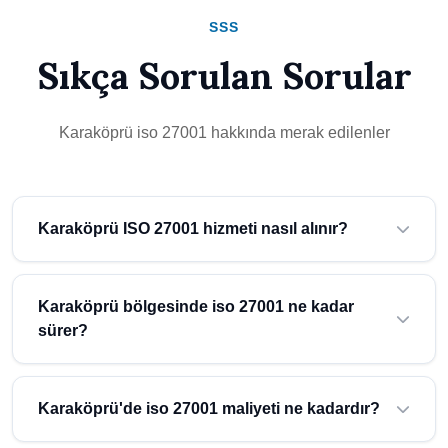
SSS
Sıkça Sorulan Sorular
Karaköprü iso 27001 hakkında merak edilenler
Karaköprü ISO 27001 hizmeti nasıl alınır?
Karaköprü (Şanlıurfa) bölgesinde iso 27001 hizmeti almak için
Atidestek'e başvurmanız yeterlidir. Uzman ekibimiz ücretsiz ön
Karaköprü bölgesinde iso 27001 ne kadar
değerlendirme yaparak size özel çözüm sunar.
sürer?
Karaköprü bölgesindeki işletmeler için iso 27001 süreci,
işletmenizin büyüklüğü ve ihtiyaçlarına göre değişmektedir.
Karaköprü'de iso 27001 maliyeti ne kadardır?
Ortalama süre hakkında bilgi almak için ücretsiz danışmanlık