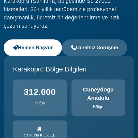
Karaköprü (Şanlıurfa) bölgesinde iso 27001
hizmetleri. 30+ yıllık tecrübemizle profesyonel
danışmanlık, ücretsiz ön değerlendirme ve hızlı
çözüm sunuyoruz.
Hemen Başvur
Ücretsiz Görüşme
Karaköprü Bölge Bilgileri
Guneydogu
312.000
Anadolu
Nüfus
Bölge
Sanliurfa KOSGEB