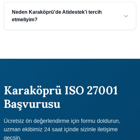
hizmetimizden yararlanabilirsiniz.
Karaköprü (Şanlıurfa) bölgesinde iso 27001 maliyeti işletmenizin
ölçeğine ve ihtiyaçlarına göre belirlenmektedir. Atidestek olarak
Neden Karaköprü'de Atidestek'i tercih
uygun fiyatlı ve kaliteli hizmet sunuyoruz. Ücretsiz teklif almak
etmeliyim?
için bize ulaşın.
Atidestek, 30 yılı aşkın deneyimi ile Şanlıurfa ve Karaköprü
bölgesinde güvenilir danışmanlık hizmeti sunmaktadır. 1000+
başarılı proje, uzman ekip ve ücretsiz ön değerlendirme
avantajlarından yararlanın.
Karaköprü ISO 27001
Başvurusu
Ücretsiz ön değerlendirme için formu doldurun,
uzman ekibimiz 24 saat içinde sizinle iletişime
geçsin.