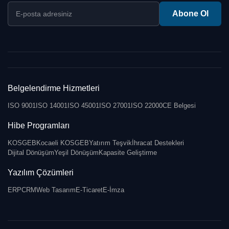
E-posta adresiniz
Abone Ol
Belgelendirme Hizmetleri
ISO 9001
ISO 14001
ISO 45001
ISO 27001
ISO 22000
CE Belgesi
Hibe Programları
KOSGEB
Kocaeli KOSGEB
Yatırım Teşvik
İhracat Destekleri
Dijital Dönüşüm
Yeşil Dönüşüm
Kapasite Geliştirme
Yazılım Çözümleri
ERP
CRM
Web Tasarım
E-Ticaret
E-İmza