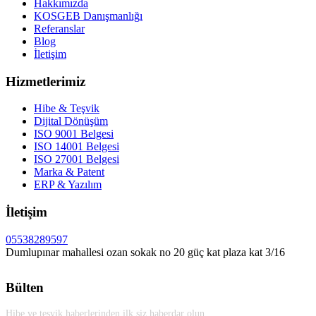
Hakkımızda
KOSGEB Danışmanlığı
Referanslar
Blog
İletişim
Hizmetlerimiz
Hibe & Teşvik
Dijital Dönüşüm
ISO 9001 Belgesi
ISO 14001 Belgesi
ISO 27001 Belgesi
Marka & Patent
ERP & Yazılım
İletişim
05538289597
Dumlupınar mahallesi ozan sokak no 20 güç kat plaza kat 3/16
Bülten
Hibe ve teşvik haberlerinden ilk siz haberdar olun.