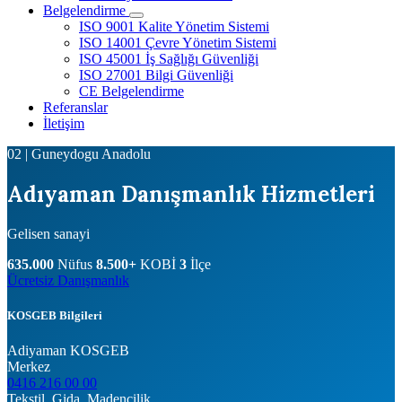
Belgelendirme
ISO 9001 Kalite Yönetim Sistemi
ISO 14001 Çevre Yönetim Sistemi
ISO 45001 İş Sağlığı Güvenliği
ISO 27001 Bilgi Güvenliği
CE Belgelendirme
Referanslar
İletişim
02 | Guneydogu Anadolu
Adıyaman Danışmanlık Hizmetleri
Gelisen sanayi
635.000
Nüfus
8.500+
KOBİ
3
İlçe
Ücretsiz Danışmanlık
KOSGEB Bilgileri
Adiyaman KOSGEB
Merkez
0416 216 00 00
Tekstil, Gida, Madencilik