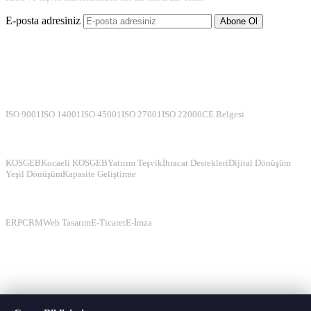
E-posta adresiniz
Abone Ol
Belgelendirme Hizmetleri
ISO 9001
ISO 14001
ISO 45001
ISO 27001
ISO 22000
CE Belgesi
Hibe Programları
KOSGEB
Kocaeli KOSGEB
Yatırım Teşvik
İhracat Destekleri
Dijital Dönüşüm
Yeşil Dönüşüm
Kapasite Geliştirme
Yazılım Çözümleri
ERP
CRM
Web Tasarım
E-Ticaret
E-İmza
Hizmet Bölgelerimiz — KOSGEB & Teşvik Danışmanlığı