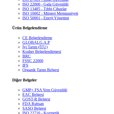
ISO 22000 - Gıda Güvenliği
ISO 13485 - Tıbbi Cihazlar
ISO 10002 - Müşteri Memnuniyeti
ISO 50001 - Enerji Yönetimi
Ürün Belgelendirme
CE Belgelendirme
GLOBALG.A.P
İyi Tarım (İTU)
Kosher Belgelendirmesi
BRC
FSSC 22000
IFS
Organik Tarım Belgesi
Diğer Belgeler
GMP+ FSA Yem Güvenliği
EAC Belgesi
GOST-R Belgesi
FDA Ruhsatı
SASO Belgesi
ISO 22716 - Kozmetik