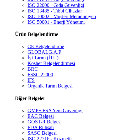
ISO 22000 - Gıda Güvenliği
ISO 13485 - Tıbbi Cihazlar
ISO 10002 - Müşteri Memnuniyeti
ISO 50001 - Enerji Yönetimi
Ürün Belgelendirme
CE Belgelendirme
GLOBALG.A.P
İyi Tarım (İTU)
Kosher Belgelendirmesi
BRC
FSSC 22000
IFS
Organik Tarım Belgesi
Diğer Belgeler
GMP+ FSA Yem Güvenliği
EAC Belgesi
GOST-R Belgesi
FDA Ruhsatı
SASO Belgesi
ISO 22716 - Kozmetik