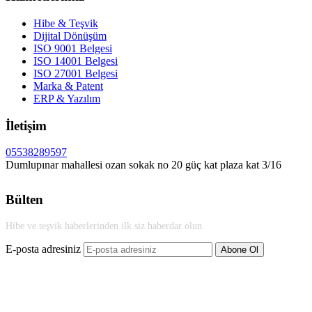
Hibe & Teşvik
Dijital Dönüşüm
ISO 9001 Belgesi
ISO 14001 Belgesi
ISO 27001 Belgesi
Marka & Patent
ERP & Yazılım
İletişim
05538289597
Dumlupınar mahallesi ozan sokak no 20 güç kat plaza kat 3/16
Bülten
Hibe ve teşvik haberlerinden ilk siz haberdar olun.
E-posta adresiniz
Abone Ol