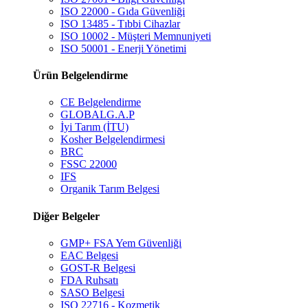
ISO 22000 - Gıda Güvenliği
ISO 13485 - Tıbbi Cihazlar
ISO 10002 - Müşteri Memnuniyeti
ISO 50001 - Enerji Yönetimi
Ürün Belgelendirme
CE Belgelendirme
GLOBALG.A.P
İyi Tarım (İTU)
Kosher Belgelendirmesi
BRC
FSSC 22000
IFS
Organik Tarım Belgesi
Diğer Belgeler
GMP+ FSA Yem Güvenliği
EAC Belgesi
GOST-R Belgesi
FDA Ruhsatı
SASO Belgesi
ISO 22716 - Kozmetik