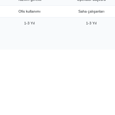
Ofis kullanımı
Saha çalışanları
1-3 Yıl
1-3 Yıl
Online Başvuru
1
Formumuzu doldurun, k
Kimlik Doğrula
2
Nüfus müdürlüğü veya
kez).