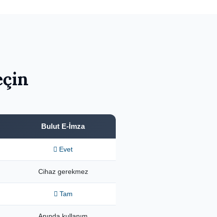
eçin
Bulut E-İmza
Evet
Cihaz gerekmez
Tam
Anında kullanım