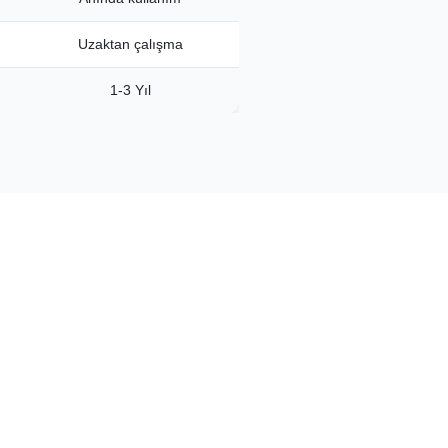
Uzaktan çalışma
1-3 Yıl
imlik bilgilerinizi girin. Dakikalar içinde başvurunuz oluşturulur.
ma
 yetkili merkezde yüz yüze kimlik doğrulama yapılır (sadece ilk