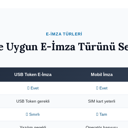
E-İMZA TÜRLERI
e Uygun E-İmza Türünü S
USB Token E-İmza
Mobil İmza
Evet
Evet
USB Token gerekli
SIM kart yeterli
Sınırlı
Tam
Yazılım gerekli
Operatör başvuru