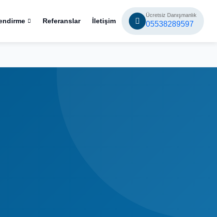
Ücretsiz Danışmanlık
endirme
Referanslar
İletişim
05538289597
Belge
E-İmza
Onaylı
%100
7/24