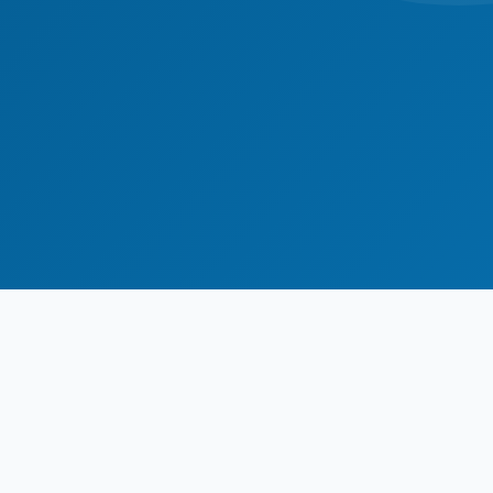
asal Geçerlilik
Erişim
%80
3 Yıl
aman Tasarrufu
Geçerlilik