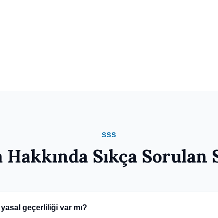
Sertifika Teslimi
3
E-imza sertifikanız U
dahildir.
SSS
 Hakkında Sıkça Sorulan 
yasal geçerliliği var mı?