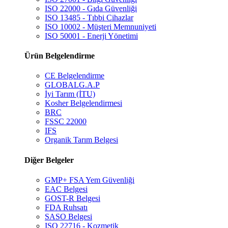
ISO 22000 - Gıda Güvenliği
ISO 13485 - Tıbbi Cihazlar
ISO 10002 - Müşteri Memnuniyeti
ISO 50001 - Enerji Yönetimi
Ürün Belgelendirme
CE Belgelendirme
GLOBALG.A.P
İyi Tarım (İTU)
Kosher Belgelendirmesi
BRC
FSSC 22000
IFS
Organik Tarım Belgesi
Diğer Belgeler
GMP+ FSA Yem Güvenliği
EAC Belgesi
GOST-R Belgesi
FDA Ruhsatı
SASO Belgesi
ISO 22716 - Kozmetik