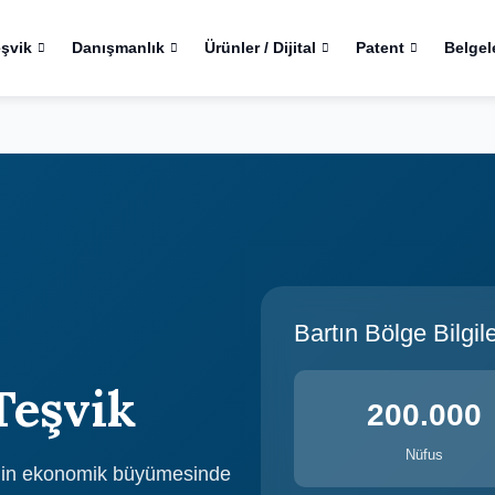
eşvik
Danışmanlık
Ürünler / Dijital
Patent
Belgel
Bartın Bölge Bilgile
Teşvik
200.000
Nüfus
genin ekonomik büyümesinde