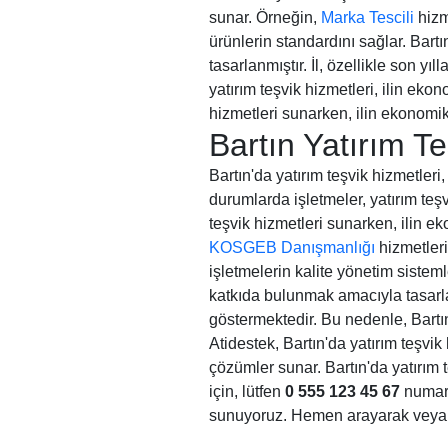
sunar. Örneğin,
Marka Tescili
hizm
ürünlerin standardını sağlar. Bar
tasarlanmıştır. İl, özellikle son y
yatırım teşvik hizmetleri, ilin ek
hizmetleri sunarken, ilin ekonomik
Bartın Yatırım T
Bartın'da yatırım teşvik hizmetle
durumlarda işletmeler, yatırım teşv
teşvik hizmetleri sunarken, ilin e
KOSGEB Danışmanlığı
hizmetleri
işletmelerin kalite yönetim sisteml
katkıda bulunmak amacıyla tasarlanm
göstermektedir. Bu nedenle, Bartı
Atidestek, Bartın'da yatırım teşvi
çözümler sunar. Bartın'da yatırım
için, lütfen
0 555 123 45 67
numara
sunuyoruz. Hemen arayarak veya e