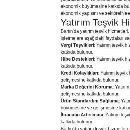
ekonomik büyümesine katkıda bulun
ekonomik yapısını ve sektörelNeed
Yatırım Teşvik H
Bartın'da yatırım teşvik hizmetler
işletmelere aşağıdaki faydaları sa
Vergi Teşvikleri
: Yatırım teşvik h
katkıda bulunur.
Hibe Destekleri
: Yatırım teşvik h
katkıda bulunur.
Kredi Kolaylıkları
: Yatırım teşvik
gelişmesine katkıda bulunur.
Marka Değerini Koruma
: Yatırı
gelişmesine katkıda bulunur.
Ürün Standardını Sağlama
: Yat
büyümesine ve gelişmesine katkı
İhracatın Artırılması
: Yatırım teşv
katkıda bulunur.
Bartın'da yatırım teşvik hizmetler