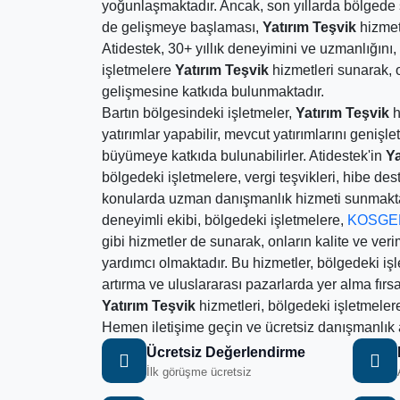
yoğunlaşmaktadır. Ancak, son yıllarda bölgede 
de gelişmeye başlaması,
Yatırım Teşvik
hizmetl
Atidestek, 30+ yıllık deneyimini ve uzmanlığını,
işletmelere
Yatırım Teşvik
hizmetleri sunarak,
gelişmesine katkıda bulunmaktadır.
Bartın bölgesindeki işletmeler,
Yatırım Teşvik
h
yatırımlar yapabilir, mevcut yatırımlarını genişl
büyümeye katkıda bulunabilirler. Atidestek'in
Ya
bölgedeki işletmelere, vergi teşvikleri, hibe dest
konularda uzman danışmanlık hizmeti sunmaktadı
deneyimli ekibi, bölgedeki işletmelere,
KOSGEB
gibi hizmetler de sunarak, onların kalite ve verim
yardımcı olmaktadır. Bu hizmetler, bölgedeki işl
artırma ve uluslararası pazarlarda yer alma fırsa
Yatırım Teşvik
hizmetleri, bölgedeki işletmeler
Hemen iletişime geçin ve ücretsiz danışmanlık a
Ücretsiz Değerlendirme
İlk görüşme ücretsiz