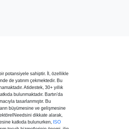
potansiyele sahiptir. İl, özellikle
rinde de yatırım çekmektedir. Bu
namaktadır. Atidestek, 30+ yıllık
katkıda bulunmaktadır. Bartın'da
macıyla tasarlanmıştır. Bu
 onların büyümesine ve gelişmesine
sektörelNeedsini dikkate alarak,
mesine katkıda bulunurken,
ISO
rım teşvik hizmetlerinin önemi, ilin