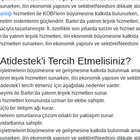
i sunarken, ilin ekonomik yapısını ve sektörelNeedsini dikkate al
nlığı
hizmetleri ile KOBİ'lerin büyümesine katkıda bulunurken,
yönetim sistemlerini güçlendirir. Bartın'da yatırım teşvik hizmetle
yla tasarlanmıştır. İl, özellikle son yıllarda turizm ve hizmet s
n'da yatırım teşvik hizmetleri, ilin ekonomik büyümesine katkıda
k hizmetleri sunarken, ilin ekonomik yapısını ve sektörelNeedsini 
tidestek'i Tercih Etmelisiniz?
i, işletmelerin büyümesine ve gelişmesine katkıda bulunmak amacı
atırım teşvik hizmetleri sunarken, ilin ekonomik yapısını ve sekt
tidestek'i tercih etmeniz için aşağıdaki nedenler vardır:
neyimi ile Bartın'da yatırım teşvik hizmetleri sunar.
vik hizmetleri konusunda uzman bir ekibe sahiptir.
üçlü bir iletişim ağı kurar.
etmelerin sorunlarına çözüm odaklı bir yaklaşım sunar.
ndartlarına sahiptir.
i, işletmelerin büyümesine ve gelişmesine katkıda bulunmak amacı
i sunarken, ilin ekonomik yapısını ve sektörelNeedsini dikkate al