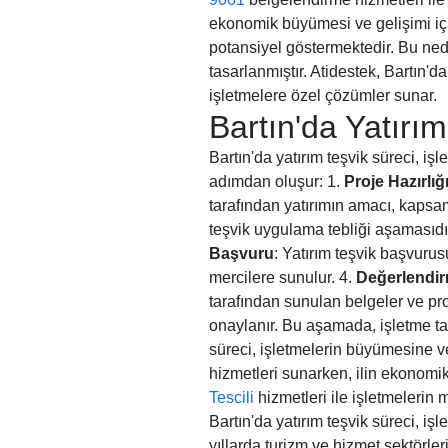
ekonomik büyümesi ve gelişimi için k
potansiyel göstermektedir. Bu ned
tasarlanmıştır. Atidestek, Bartın'd
işletmelere özel çözümler sunar.
Bartın'da Yatırım
Bartın'da yatırım teşvik süreci, 
adımdan oluşur: 1.
Proje Hazırlığ
tarafından yatırımın amacı, kapsamı
teşvik uygulama tebliği aşamasıdır
Başvuru
: Yatırım teşvik başvurusu
mercilere sunulur. 4.
Değerlendi
tarafından sunulan belgeler ve proje
onaylanır. Bu aşamada, işletme tara
süreci, işletmelerin büyümesine ve
hizmetleri sunarken, ilin ekonomi
Tescili
hizmetleri ile işletmelerin
Bartın'da yatırım teşvik süreci, i
yıllarda turizm ve hizmet sektörler