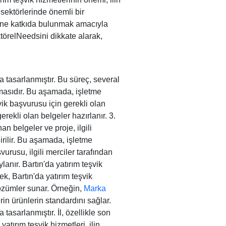
t sektörlerinde önemli bir
sine katkıda bulunmak amacıyla
ktörelNeedsini dikkate alarak,
 tasarlanmıştır. Bu süreç, several
amasıdır. Bu aşamada, işletme
şvik başvurusu için gerekli olan
rekli olan belgeler hazırlanır. 3.
an belgeler ve proje, ilgili
dirilir. Bu aşamada, işletme
şvurusu, ilgili merciler tarafından
anır. Bartın'da yatırım teşvik
k, Bartın'da yatırım teşvik
çözümler sunar. Örneğin,
Marka
rin ürünlerin standardını sağlar.
asarlanmıştır. İl, özellikle son
atırım teşvik hizmetleri, ilin