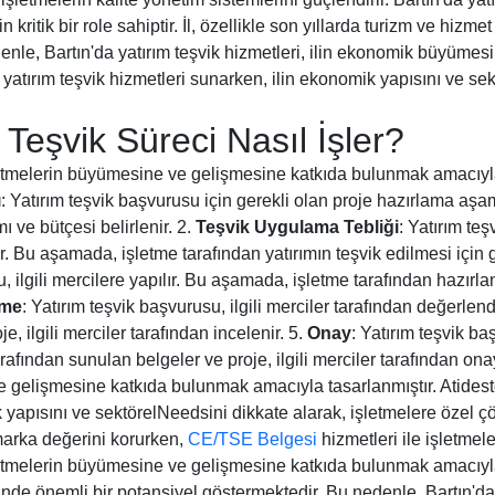
ritik bir role sahiptir. İl, özellikle son yıllarda turizm ve hizme
enle, Bartın'da yatırım teşvik hizmetleri, ilin ekonomik büyüme
a yatırım teşvik hizmetleri sunarken, ilin ekonomik yapısını ve se
 Teşvik Süreci Nasıl İşler?
işletmelerin büyümesine ve gelişmesine katkıda bulunmak amacıyla
ı
: Yatırım teşvik başvurusu için gerekli olan proje hazırlama aş
 ve bütçesi belirlenir. 2.
Teşvik Uygulama Tebliği
: Yatırım te
. Bu aşamada, işletme tarafından yatırımın teşvik edilmesi için ge
, ilgili mercilere yapılır. Bu aşamada, işletme tarafından hazırlan
rme
: Yatırım teşvik başvurusu, ilgili merciler tarafından değerlen
, ilgili merciler tarafından incelenir. 5.
Onay
: Yatırım teşvik ba
fından sunulan belgeler ve proje, ilgili merciler tarafından onayl
 gelişmesine katkıda bulunmak amacıyla tasarlanmıştır. Atideste
k yapısını ve sektörelNeedsini dikkate alarak, işletmelere özel 
 marka değerini korurken,
CE/TSE Belgesi
hizmetleri ile işletmele
şletmelerin büyümesine ve gelişmesine katkıda bulunmak amacıyla t
inde önemli bir potansiyel göstermektedir. Bu nedenle, Bartın'da y