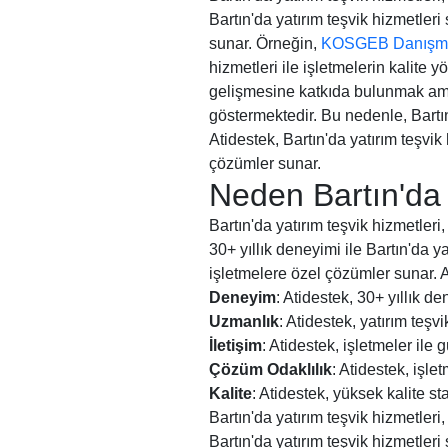
Bartın'da yatırım teşvik hizmetler
sunar. Örneğin,
KOSGEB Danışma
hizmetleri ile işletmelerin kalite 
gelişmesine katkıda bulunmak amacı
göstermektedir. Bu nedenle, Bartı
Atidestek, Bartın'da yatırım teşvi
çözümler sunar.
Neden Bartın'da A
Bartın'da yatırım teşvik hizmetler
30+ yıllık deneyimi ile Bartın'da y
işletmelere özel çözümler sunar. A
Deneyim
: Atidestek, 30+ yıllık de
Uzmanlık
: Atidestek, yatırım teş
İletişim
: Atidestek, işletmeler ile g
Çözüm Odaklılık
: Atidestek, işl
Kalite
: Atidestek, yüksek kalite sta
Bartın'da yatırım teşvik hizmetler
Bartın'da yatırım teşvik hizmetler