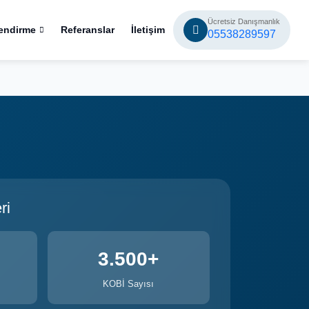
Ücretsiz Danışmanlık
endirme
Referanslar
İletişim
05538289597
ri
3.500+
KOBİ Sayısı