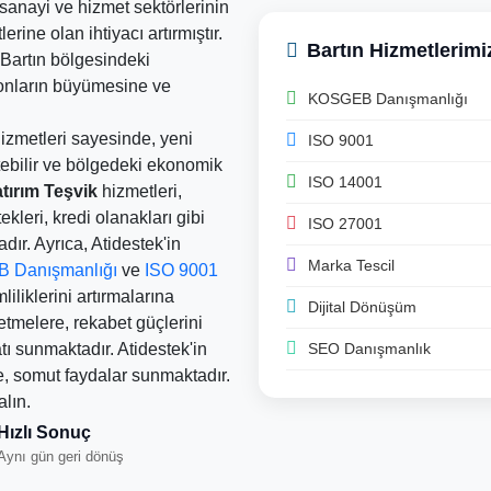
sanayi ve hizmet sektörlerinin
erine olan ihtiyacı artırmıştır.
Bartın Hizmetlerimi
 Bartın bölgesindeki
 onların büyümesine ve
KOSGEB Danışmanlığı
izmetleri sayesinde, yeni
ISO 9001
etebilir ve bölgedeki ekonomik
ISO 14001
tırım Teşvik
hizmetleri,
ekleri, kredi olanakları gibi
ISO 27001
r. Ayrıca, Atidestek'in
Marka Tescil
 Danışmanlığı
ve
ISO 9001
liliklerini artırmalarına
Dijital Dönüşüm
etmelere, rekabet güçlerini
SEO Danışmanlık
tı sunmaktadır. Atidestek'in
e, somut faydalar sunmaktadır.
lın.
Hızlı Sonuç
Aynı gün geri dönüş