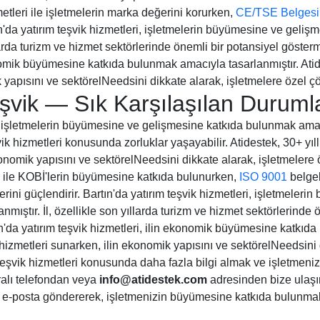
etleri ile işletmelerin marka değerini korurken,
CE/TSE Belgesi
tın'da yatırım teşvik hizmetleri, işletmelerin büyümesine ve gel
ıllarda turizm ve hizmet sektörlerinde önemli bir potansiyel göste
onomik büyümesine katkıda bulunmak amacıyla tasarlanmıştır. Atide
 yapısını ve sektörelNeedsini dikkate alarak, işletmelere özel ç
eşvik — Sık Karşılaşılan Duruml
ri, işletmelerin büyümesine ve gelişmesine katkıda bulunmak amac
ik hizmetleri konusunda zorluklar yaşayabilir. Atidestek, 30+ yıll
konomik yapısını ve sektörelNeedsini dikkate alarak, işletmelere
 ile KOBİ'lerin büyümesine katkıda bulunurken,
ISO 9001
belgel
erini güçlendirir. Bartın'da yatırım teşvik hizmetleri, işletmele
ıştır. İl, özellikle son yıllarda turizm ve hizmet sektörlerinde 
n'da yatırım teşvik hizmetleri, ilin ekonomik büyümesine katkıda
k hizmetleri sunarken, ilin ekonomik yapısını ve sektörelNeedsini 
 teşvik hizmetleri konusunda daha fazla bilgi almak ve işletme
lı telefondan veya
info@atidestek.com
adresinden bize ulaşı
-posta göndererek, işletmenizin büyümesine katkıda bulunmak i