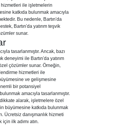
hizmetleri ile işletmelerin
işmesine katkıda bulunmak amacıyla
rmektedir. Bu nedenle, Bartın'da
stek, Bartın'da yatırım teşvik
özümler sunar.
ar
ıyla tasarlanmıştır. Ancak, bazı
ık deneyimi ile Bartın'da yatırım
 özel çözümler sunar. Örneğin,
endirme hizmetleri ile
rin büyümesine ve gelişmesine
önemli bir potansiyel
 bulunmak amacıyla tasarlanmıştır.
dikkate alarak, işletmelere özel
nizin büyümesine katkıda bulunmak
n. Ücretsiz danışmanlık hizmeti
çin ilk adımı atın.