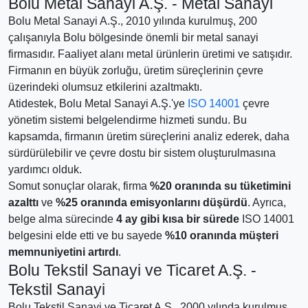
Bolu Metal Sanayi A.Ş. - Metal Sanayi
Bolu Metal Sanayi A.Ş., 2010 yılında kurulmuş, 200
çalışanıyla Bolu bölgesinde önemli bir metal sanayi
firmasıdır. Faaliyet alanı metal ürünlerin üretimi ve satışıdır.
Firmanın en büyük zorluğu, üretim süreçlerinin çevre
üzerindeki olumsuz etkilerini azaltmaktı.
Atidestek, Bolu Metal Sanayi A.Ş.'ye
ISO 14001
çevre
yönetim sistemi belgelendirme hizmeti sundu. Bu
kapsamda, firmanın üretim süreçlerini analiz ederek, daha
sürdürülebilir ve çevre dostu bir sistem oluşturulmasına
yardımcı olduk.
Somut sonuçlar olarak, firma
%20 oranında su tüketimini
azalttı
ve
%25 oranında emisyonlarını düşürdü
. Ayrıca,
belge alma sürecinde
4 ay gibi kısa bir sürede
ISO 14001
belgesini elde etti ve bu sayede
%10 oranında müşteri
memnuniyetini artırdı
.
Bolu Tekstil Sanayi ve Ticaret A.Ş. -
Tekstil Sanayi
Bolu Tekstil Sanayi ve Ticaret A.Ş., 2000 yılında kurulmuş,