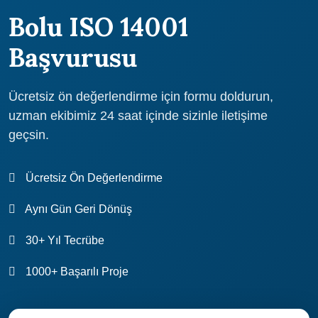
hızlandırabilir ve şirketinizi bu belgeye hazırlayabilir. Atidestek ile
Bolu ISO 14001
çalışarak, Bolu'da ISO 14001 belgesi yenilemek daha kolay hale
gelir.
Başvurusu
Ücretsiz ön değerlendirme için formu doldurun,
uzman ekibimiz 24 saat içinde sizinle iletişime
geçsin.
Ücretsiz Ön Değerlendirme
Aynı Gün Geri Dönüş
30+ Yıl Tecrübe
1000+ Başarılı Proje