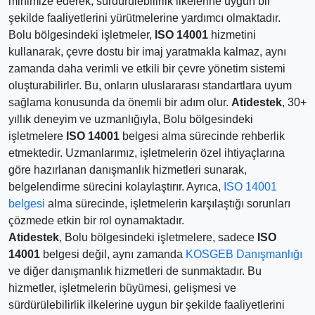
minimize ederek, sürdürülebilirlik ilkelerine uygun bir
şekilde faaliyetlerini yürütmelerine yardımcı olmaktadır.
Bolu bölgesindeki işletmeler,
ISO 14001
hizmetini
kullanarak, çevre dostu bir imaj yaratmakla kalmaz, aynı
zamanda daha verimli ve etkili bir çevre yönetim sistemi
oluşturabilirler. Bu, onların uluslararası standartlara uyum
sağlama konusunda da önemli bir adım olur.
Atidestek
, 30+
yıllık deneyim ve uzmanlığıyla, Bolu bölgesindeki
işletmelere
ISO 14001
belgesi alma sürecinde rehberlik
etmektedir. Uzmanlarımız, işletmelerin özel ihtiyaçlarına
göre hazırlanan danışmanlık hizmetleri sunarak,
belgelendirme sürecini kolaylaştırır. Ayrıca,
ISO 14001
belgesi
alma sürecinde, işletmelerin karşılaştığı sorunları
çözmede etkin bir rol oynamaktadır.
Atidestek
, Bolu bölgesindeki işletmelere, sadece
ISO
14001
belgesi değil, aynı zamanda
KOSGEB Danışmanlığı
ve diğer danışmanlık hizmetleri de sunmaktadır. Bu
hizmetler, işletmelerin büyümesi, gelişmesi ve
sürdürülebilirlik ilkelerine uygun bir şekilde faaliyetlerini