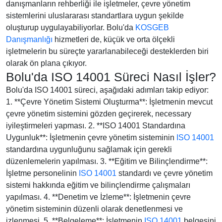
danışmanların rehberliği ile işletmeler, çevre yönetim
sistemlerini uluslararası standartlara uygun şekilde
oluşturup uygulayabiliyorlar. Bolu'da
KOSGEB
Danışmanlığı
hizmetleri de, küçük ve orta ölçekli
işletmelerin bu süreçte yararlanabileceği desteklerden biri
olarak ön plana çıkıyor.
Bolu'da ISO 14001 Süreci Nasıl İşler?
Bolu'da ISO 14001 süreci, aşağıdaki adımları takip ediyor:
1. **Çevre Yönetim Sistemi Oluşturma**: İşletmenin mevcut
çevre yönetim sistemini gözden geçirerek, necessary
iyileştirmeleri yapması. 2. **ISO 14001 Standardına
Uygunluk**: İşletmenin çevre yönetim sisteminin
ISO 14001
standardına uygunluğunu sağlamak için gerekli
düzenlemelerin yapılması. 3. **Eğitim ve Bilinçlendirme**:
İşletme personelinin
ISO 14001
standardı ve çevre yönetim
sistemi hakkında eğitim ve bilinçlendirme çalışmaları
yapılması. 4. **Denetim ve İzleme**: İşletmenin çevre
yönetim sisteminin düzenli olarak denetlenmesi ve
izlenmesi. 5. **Belgeleme**: İşletmenin
ISO 14001
belgesini