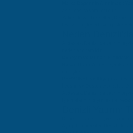
Marka Değerinin Artırılması
: Yat
artırılmasına yardımcı olur.
Yatırım teşvik hizmetleri, Denizli 
teşvik süreçlerinde yol gösterere
Neden Denizli'da 
Atidestek, Denizli'de yatırım teşvi
nedenler önemlidir:
Deneyim ve Uzmanlık
: Atideste
Başarı Oranı
: Atidestek, yüksek b
olmuştur.
PERSONEL ve Altyapı
: Atideste
İletişim ve Destek
: Atidestek, Den
Atidestek, Denizli'de yatırım teşvi
işletmelerinin büyümesine, rekabet
Denizli Yatırım 
Denizli'de yatırım teşvik hizmetleri
Aşağıdaki örnekler, Denizli'de yatı
Textil Sektörü
: Denizli'de teksti