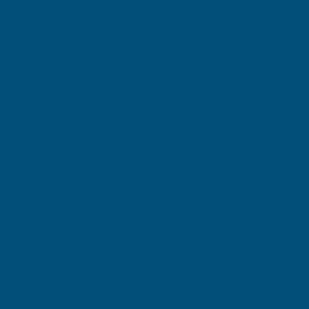
a ve uluslararası tanınırlığının
ile Denizli işletmelerine yatırım
'i tercih etmeniz için aşağıdaki
yim ve uzmanlığa sahiptir.
eşvik süreçlerinde yardımcı
e üstün hizmet sağlar.
destek sağlar.
i tercih ederek, Denizli
lirsiniz.
lar
 yatırım teşviki gerektirebilir.
zmetleri, bu sektörün büyümesine ve