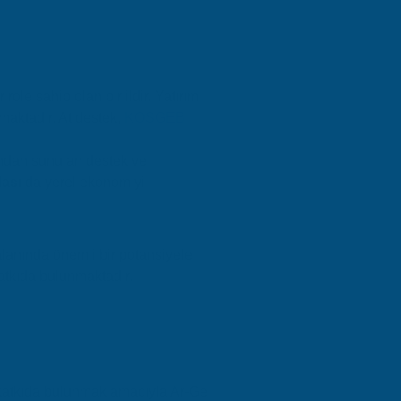
ole sahip olan bir ildir. Yatırım
maktadır. Atidestek,
KOSGEB
ndan sunulan destek ve
dası
da yerel ekonomiyi
alanında önemli bir potansiyele
katkıda bulunmaktadır.
 katkıda bulunmak amacıyla Ar-Ge