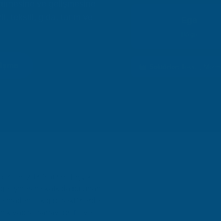
üyümesine ve gelişmesine
i, tekstil, gıda, tarım ve
Ege
Bölge
rüşme
Sektörler:
Tekstil, Merm
bir ilimizdir. Yatırım Teşvik,
 gelişmesine katkıda bulunan
 ve madencilik gibi sektörlerde
ik yapısı, sanayi profili ve