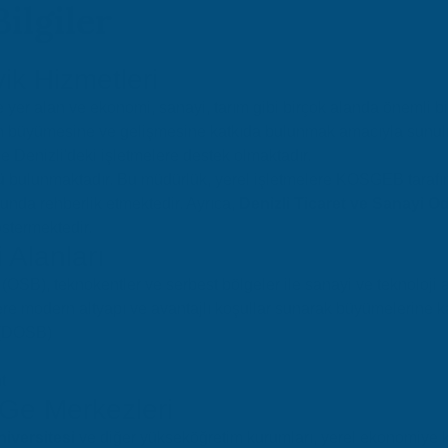
Bilgiler
vik Hizmetleri
 yer alan ve ekonomi, sanayi, tarım gibi birçok alanda önemli bir r
erin büyümesine ve gelişmesine katkıda bulunmak amacıyla sunul
le Denizli'deki işletmelere destek olmaktadır.
ü
bulunmaktadır. Bu müdürlük, yerel işletmelere KOSGEB tarafı
unda rehberlik etmektedir. Ayrıca,
Denizli Ticaret ve Sanayi O
stermektedir.
 Alanları
 (OSB), teknokentler ve serbest bölgeler ile sanayi ve teknoloji 
elere modern altyapı ve avantajlı koşullar sunarak büyümelerine 
 (DOSB)
t
-Ge Merkezleri
iversitesi
ve diğer yükseköğretim kurumları, yerel ekonomiye