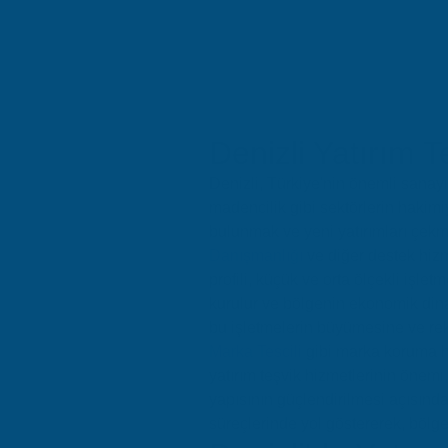
Denizli Yatırım T
Denizli, Türkiye'nin önemli sanayi
madencilik gibi sektörlerin hakimiye
bulunmak ve yeni yatırımları çekm
Danışmanlığı
ve diğer destek hizme
profili, küçük ve orta ölçekli işlet
kurulur ve bölgenin ekonomik dinam
bu işletmelerin büyümesine ve rek
Marka Tescili
gibi marka koruma hiz
yatırım teşvik hizmetlerinin önem
yapısının güçlendirilmesi açısında
süreçlerinde yol göstererek, bölg