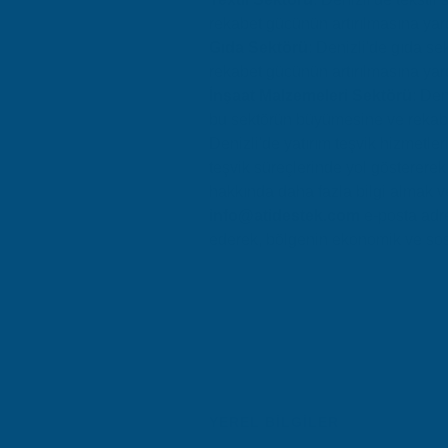
rekabet gücünün artırılmasına yard
Gıda Sektörü
: Denizli'de gıda se
rekabet gücünün artırılmasına yard
İnşaat Malzemeleri Sektörü
: Den
bu sektörün büyümesine ve rekabet
Denizli'de yatırım teşvik hizmetler
teşvik süreçlerinde yol göstererek
hakkında daha fazla bilgi almak v
info@atidestek.com
e-posta adre
ederek, bölgenin ekonomik ve sosy
YEREL BILGILER