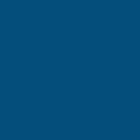
je Hazırlığı
: Yatırım teşvik
Uygulama ve İzleme
: Projenin
ve Hibe Başvuruları
: KOSGEB,
ırım teşvik süreçlerinin düzenli
de tamamlanması için önemlidir.
ağlar. Denizli'da yatırım teşvik
abilir. Atidestek, yatırım teşvik
ılmasına yardımcı olur.
aydaları
i destekleyerek, Denizli'nin
ına yardımcı olur.
ra ulaşmasına ve rekabet gücünün
atının artırılmasına yardımcı olur.
 katkıda bulunur.