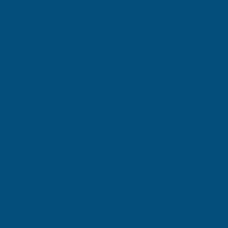
Denizli'da Yatırı
Denizli'da yatırım teşvik süreci, s
başvurusu için gerekli belgelerin 
yatırım teşvik mevzuatına uygunlu
TÜBİTAK gibi kurumların destek 
olarak izlenmesi ve raporlanması. 
Atidestek, deneyimli danışmanları 
sürecinin etkili bir şekilde yürüt
hizmetleri ile Denizli işletmeleri
Yatırım Teşvik Hi
Yatırım teşvik hizmetleri, Denizli 
Ekonomik Büyüme
: Yatırım teş
ekonomik büyümesine katkıda bul
İstihdam Artışı
: Yatırım teşvikler
Rekabet Gücünün Artırılması
: Y
artırılmasına yardımcı olur.
Yeni Pazarlara Erişim
: Yatırım t
Teknolojik Gelişme
: Yatırım teşv