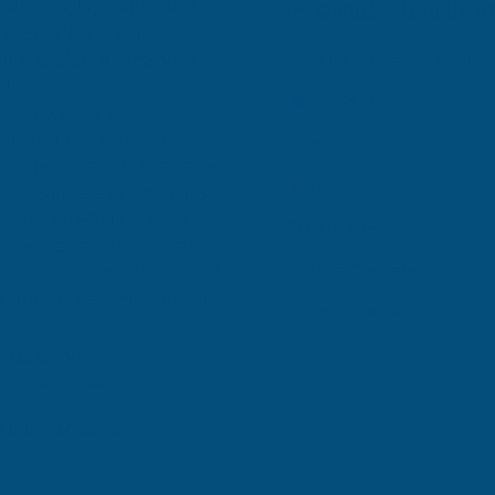
etmelere sağlayacağı somut
Denizli Hizmetleri
, Denizli'de bulunan
KOSGEB Danışmanlığı
yeni pazarlara açılmalarına ve
dır.
ISO 9001
şmanlık firması olarak,
Uzmanlarımız, işletmelerin
ISO 14001
li belgeleri temin etmekte ve
ISO 27001
ığı, işletmelerin yatırım teşvik
nı sağlamaktadır. Yatırım
Marka Tescil
lişmesine katkıda bulunan
Dijital Dönüşüm
nan işletmelerin yatırım teşvik
dır. Hemen iletişime geçin ve
SEO Danışmanlık
Hızlı Sonuç
Aynı gün geri dönüş
Yerel Uzmanlık
Denizli bölgesi