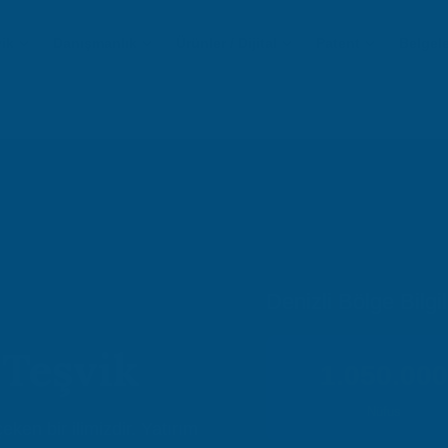
ik
Danışmanlık
Ürünler / Dijital
Patent
Belgel
Denizli Bölge Bilgil
 Teşvik
1.050.000
Nüfus
çeken bir ilimizdir. Yatırım