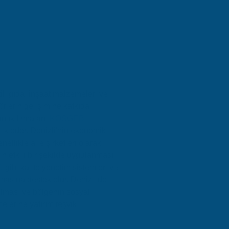
il, gıda, inşaat malzemeleri ve
törlerin gelişimine katkıda
lık firmaları,
KOSGEB
rlik eder. Denizli'nin ekonomik
nellikle aile şirketleri olarak
n etkili bir şekilde uygulanması,
1
gibi kalite yönetim sistemleri ve
şmasına destek olur. Denizli'de
ılması ve bölgenin sosyal
elerine yatırım teşvik