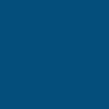
etleri, bu sektörün büyümesine ve
lanıdır. Yatırım teşvik hizmetleri,
k ile Denizli işletmelerine yatırım
'de yatırım teşvik hizmetleri
on numarasından veya
rım teşvik süreçlerinde rehberlik