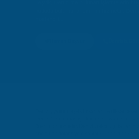
Teşvik, Denizli'de bulunan işletmelerin b
katkıda bulunan önemli bir hizmettir. Denizl
madencili...
Hemen Başvur
Ücretsiz Gö
Denizli, yatırım teşvik imkanları ile dikkat çeken 
Denizli'de bulunan işletmelerin büyümesine ve
önemli bir hizmettir. Denizli, tekstil, gıda, tarım
önemli bir potansiyele sahiptir. Bölgenin ekonom