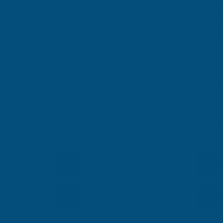
ticari potansiyeli, yatırım teşvik hizmetinin işl
faydaları göstermektedir. Yatırım Teşvik hizmeti
işletmelerin üretim kapasitelerini artırmasına, 
rekabet güçlerini artırmalarına yardımcı olmakta
Atidestek
, 30+ yıllık deneyimine sahip bir danı
Denizli'de yatırım teşvik hizmeti sunmaktadır. 
yatırım teşvik başvurularını hazırlamakta, gerek
başvuruları takip etmektedir. Atidestek'in uzmanl
imkanlarından en efektif şekilde yararlanmaları
Teşvik hizmeti, işletmelerin büyümesine ve ge
önemli bir hizmettir.
Atidestek
, Denizli'de bulu
hizmetine ilişkin tüm ihtiyaçlarını karşılamakta
ücretsiz danışmanlık alın.
Ücretsiz Değerlendirme
İlk görüşme ücretsiz
30+ Yıl Tecrübe
1000+ proje