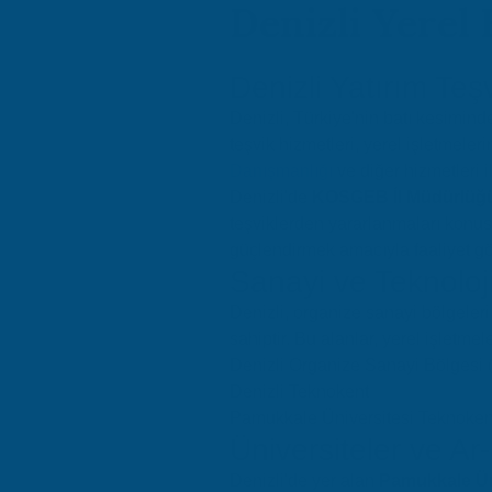
Denizli Yerel 
Denizli Yatırım Teş
Denizli, Türkiye'nin batı kesiminde
teşvik hizmetleri, yerel işletmel
Danışmanlığı
ve diğer hizmetleri i
Denizli'de
KOSGEB İl Müdürlüğ
teşviklerden yararlanmaları konus
güçlendirmek amacıyla faaliyet gö
Sanayi ve Teknoloji
Denizli, organize sanayi bölgeleri
sahiptir. Bu alanlar, yerel işletm
Denizli Organize Sanayi Bölgesi
Denizli Teknokent
Pamukkale Üniversitesi Teknoken
Üniversiteler ve Ar
Denizli'de yer alan
Pamukkale Ün