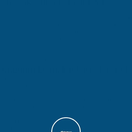
m Teşvik Süreci Nasıl İşler?
everal adımdan oluşur. Aşağıdaki liste, bu adımları açıklar: 1.
Pro
hazırlanması ve projenin detaylı olarak planlanması. 2.
Teşvik 
ğunun değerlendirilmesi ve teşviklerin uygulanması. 3.
Destek 
ve hibe programlarına başvurmak. 4.
İzleme ve Raporlama
: Yat
Bu adımların her biri, yatırım teşvik sürecinin başarılı bir şekil
ile Denizli işletmelerine bu süreçlerde rehberlik eder ve destek s
ülmesi, bölgenin ekonomik ve sosyal gelişimine büyük katkıda bulun
nin büyümesine, rekabet gücünün artırılmasına ve istihdamın artır
zmetinin Denizli İşletmelerine F
işletmelerine aşağıdaki faydaları sağlar:
vikleri, yeni yatırımları çekerek ve mevcut işletmelerin büyümesin
unur.
i, yeni istihdam olanakları yaratır ve mevcut istihdamın korunmas
atırım teşvikleri, Denizli işletmelerinin uluslararası standartla
eşvikleri, Denizli işletmelerinin yeni pazarlara erişmesine ve ihrac
ikleri, Denizli işletmelerinin teknolojik gelişimine ve inovasyona