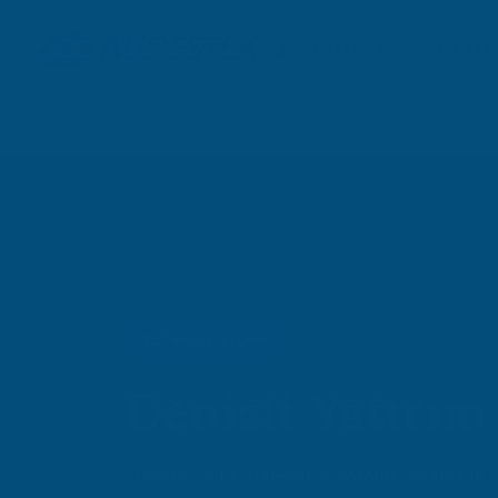
Anasayfa
Hibe & Teşv
Ana Sayfa
Denizli Yatırım Teşvik
Denizli Bölgesi
Denizli Yatırım
Denizli, yatırım teşvik imkanları ile dikkat 