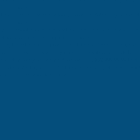
ımcı olabilir.
ktörü, önemli bir ekonomik faaliyet alanıdır. Yatırım teşvik hizm
ımcı olabilir.
izli'de inşaat malzemeleri sektörü, önemli bir ekonomik faaliyet a
 gücünün artırılmasına yardımcı olabilir.
i, çeşitli sektörlerde uygulanabilir. Atidestek, deneyim ve uzmanlı
, bölgenin ekonomik ve sosyal gelişimine katkıda bulunur. Denizli
e ücretsiz danışmanlık hizmeti almak için
0 232 999 99 99
telef
sinden bize ulaşabilirsiniz. Atidestek, Denizli işletmelerine yatı
al gelişimine katkıda bulunur.