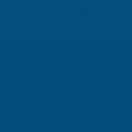
Ücretsiz Danışmanlık
endirme
Referanslar
İletişim
05538289597
eri
28.000+
KOBİ Sayısı