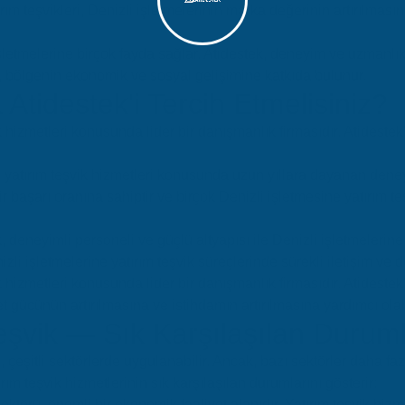
ırım teşvikleri, Denizli işletmelerinin marka değerinin artırılmasın
işletmelerine birçok fayda sağlar. Atidestek, deneyim ve uzmanlık 
k, bölgenin ekonomik ve sosyal gelişimine katkıda bulunur.
Atidestek'i Tercih Etmelisiniz?
k hizmetleri konusunda lider bir danışmanlık firmasıdır. Atidestek
k, yatırım teşvik hizmetleri konusunda uzun yıllara dayanan dene
ir başarı oranına sahiptir ve birçok Denizli işletmesine yatırım t
k, deneyimli personeli ve güçlü altyapısı ile Denizli işletmelerin
izli işletmelerine yatırım teşvik süreçlerinde sürekli iletişim ve 
k hizmetleri konusunda lider bir danışmanlık firmasıdır. Atidestek'
 gücünün artırılmasına ve istihdamın artırılmasına yardımcı olabi
Teşvik — Sık Karşılaşılan Durum
, çeşitli sektörlerde uygulanabilir. Ancak, bazı sektörler daha fazla
rım teşvik hizmetlerinin sık karşılaşılan durumlarını gösterir:
l sektörü, önemli bir ekonomik faaliyet alanıdır. Yatırım teşvik hi