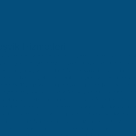
eşvik Hizmetleri
 ve tarım merkezlerinden biridir. Bölgenin ekonomik yapısı, tekst
ti ile şekillenmiştir. Denizli'de yatırım teşvik hizmetleri, bu sek
ek amacıyla büyük önem taşır. Atidestek gibi deneyimli danışman
tleri ile Denizli işletmelerine yatırım teşvik süreçlerinde rehbe
melerin (KOBİ) ağırlıkta olduğu bir yapıyı gösterir. Bu işletmeler, ge
izmine büyük katkı sağlarlar. Ancak, yatırım teşvik hizmetlerini
abet gücünün artırılmasına yardımcı olabilir. Atidestek,
ISO 900
metleri ile Denizli işletmelerinin uluslararası standartlara ula
i, sadece ekonomik büyüme değil, aynı zamanda istihdamın artır
n da önemlidir. Atidestek, deneyim ve uzmanlık ile Denizli işletm
enin ekonomik ve sosyal gelişimine katkıda bulunur.