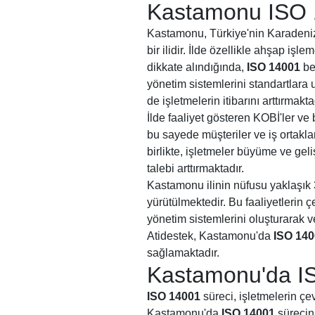
Kastamonu ISO 1
Kastamonu, Türkiye'nin Karadeniz 
bir ilidir. İlde özellikle ahşap iş
dikkate alındığında,
ISO 14001
be
yönetim sistemlerini standartlara
de işletmelerin itibarını arttırmakta
İlde faaliyet gösteren KOBİ'ler ve 
bu sayede müşteriler ve iş ortakla
birlikte, işletmeler büyüme ve ge
talebi arttırmaktadır.
Kastamonu ilinin nüfusu yaklaşık 3
yürütülmektedir. Bu faaliyetlerin ç
yönetim sistemlerini oluşturarak 
Atidestek, Kastamonu'da
ISO 14
sağlamaktadır.
Kastamonu'da IS
ISO 14001
süreci, işletmelerin çe
Kastamonu'da
ISO 14001
sürecini