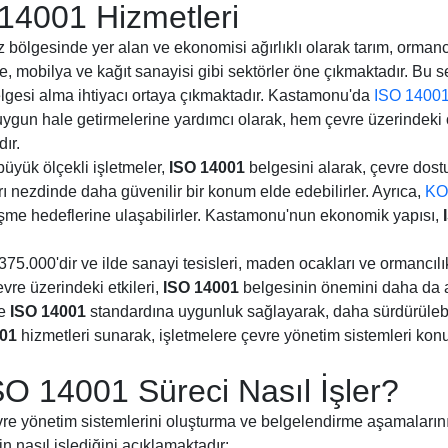
4001 Hizmetleri
bölgesinde yer alan ve ekonomisi ağırlıklı olarak tarım, ormanc
leme, mobilya ve kağıt sanayisi gibi sektörler öne çıkmaktadır. Bu s
lgesi alma ihtiyacı ortaya çıkmaktadır. Kastamonu'da
ISO 1400
 uygun hale getirmelerine yardımcı olarak, hem çevre üzerindeki
dır.
büyük ölçekli işletmeler,
ISO 14001
belgesini alarak, çevre dostu 
rı nezdinde daha güvenilir bir konum elde edebilirler. Ayrıca,
KO
lişme hedeflerine ulaşabilirler. Kastamonu'nun ekonomik yapısı,
75.000'dir ve ilde sanayi tesisleri, maden ocakları ve ormancılık
evre üzerindeki etkileri,
ISO 14001
belgesinin önemini daha da ar
ve
ISO 14001
standardına uygunluk sağlayarak, daha sürdürülebilir
001
hizmetleri sunarak, işletmelere çevre yönetim sistemleri k
O 14001 Süreci Nasıl İşler?
vre yönetim sistemlerini oluşturma ve belgelendirme aşamalarını 
n nasıl işlediğini açıklamaktadır: