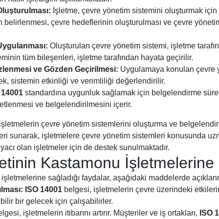
Oluşturulması:
İşletme, çevre yönetim sistemini oluşturmak için 
ın belirlenmesi, çevre hedeflerinin oluşturulması ve çevre yöneti
Uygulanması:
Oluşturulan çevre yönetim sistemi, işletme taraf
inin tüm bileşenleri, işletme tarafından hayata geçirilir.
zlenmesi ve Gözden Geçirilmesi:
Uygulamaya konulan çevre yö
, sistemin etkinliği ve verimliliği değerlendirilir.
 14001
standardına uygunluk sağlamak için belgelendirme sürec
tlenmesi ve belgelendirilmesini içerir.
işletmelerin çevre yönetim sistemlerini oluşturma ve belgelendir
eri sunarak, işletmelere çevre yönetim sistemleri konusunda uz
yacı olan işletmeler için de destek sunulmaktadır.
tinin Kastamonu İşletmelerine 
şletmelerine sağladığı faydalar, aşağıdaki maddelerde açıklan
ılması:
ISO 14001
belgesi, işletmelerin çevre üzerindeki etkiler
ir bir gelecek için çalışabilirler.
lgesi, işletmelerin itibarını artırır. Müşteriler ve iş ortakları,
ISO 