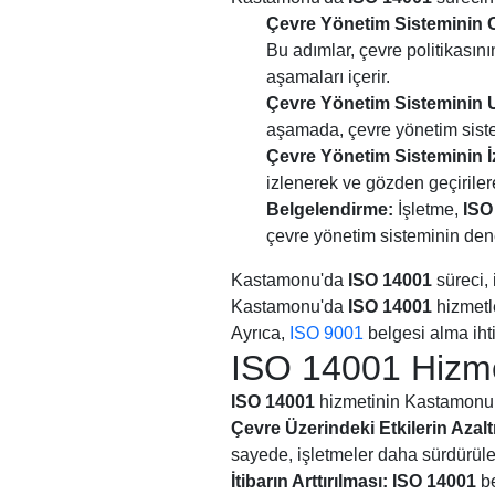
Çevre Yönetim Sisteminin 
Bu adımlar, çevre politikasın
aşamaları içerir.
Çevre Yönetim Sisteminin 
aşamada, çevre yönetim sistem
Çevre Yönetim Sisteminin İ
izlenerek ve gözden geçirilerek
Belgelendirme:
İşletme,
ISO
çevre yönetim sisteminin dene
Kastamonu'da
ISO 14001
süreci, 
Kastamonu'da
ISO 14001
hizmetl
Ayrıca,
ISO 9001
belgesi alma ihti
ISO 14001 Hizme
ISO 14001
hizmetinin Kastamonu i
Çevre Üzerindeki Etkilerin Azalt
sayede, işletmeler daha sürdürülebil
İtibarın Arttırılması:
ISO 14001
be