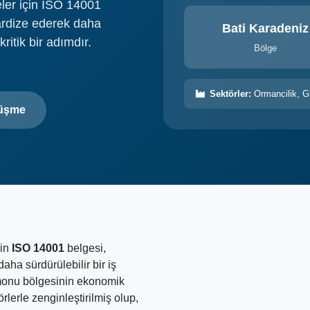
eler için ISO 14001
ardize ederek daha
Bati Karadeniz
kritik bir adımdır.
Bölge
Sektörler:
Ormancilik, G
rüşme
çin
ISO 14001
belgesi,
aha sürdürülebilir bir iş
tamonu bölgesinin ekonomik
rlerle zenginleştirilmiş olup,