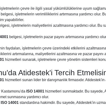
işletmelerin çevre ile ilgili yasal yükümlülüklerine uyum sağlama
belgesi, işletmelerin verimliliklerini artırmasına yardımcı olur.
m yapabilirler.
lgesi, işletmelerin maliyetlerini azaltmasına yardımcı olur. Bu 
14001
belgesi, işletmelerin pazar payını artırmasına yardımcı olur
in faydaları, işletmelerin çevre üzerindeki etkilerini azaltmasına,
lerini artırmalarına, maliyetlerini azaltmasına ve pazar payını a
001
hizmetleri sunarak, işletmelere çevre yönetim sistemleri k
da Atidestek'i Tercih Etmelisi
001
hizmetleri sunan lider bir danışmanlık firmasıdır. Atidestek'i
dır Kastamonu'da
ISO 14001
hizmetleri sunmaktadır. Bu sayede, A
izmet sunmasına yardımcı olur.
,
ISO 14001
standardına hakimdir. Bu sayede, Atidestek'in uzmanl