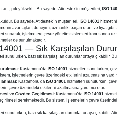
oranı, çok yüksektir. Bu sayede, Atidestek'in müşterileri,
ISO 14
akuldur. Bu sayede, Atidestek'in müşterileri,
ISO 14001
hizmetini 
enin avantajları, deneyim, uzmanlık, başarı oranı ve fiyat gibi fa
eri sunarak, işletmelere çevre yönetim sistemleri konusunda uz
zmetler de sunulmaktadır.
4001 — Sık Karşılaşılan Duru
ri sunulurken, bazı sık karşılaşılan durumlar ortaya çıkabilir. 
turulması:
Kastamonu'da
ISO 14001
hizmetleri sunulurken, çev
stem, işletmelerin çevre üzerindeki etkilerini azaltmasına yardım
ulanması:
Kastamonu'da
ISO 14001
hizmetleri sunulurken, çev
erin çevre üzerindeki etkilerini azaltmasına yardımcı olur.
mesi ve Gözden Geçirilmesi:
Kastamonu'da
ISO 14001
hizmetl
çirilmesi gerekmektedir. Bu sistem, işletmelerin çevre üzerindek
ri sunulurken, bazı sık karşılaşılan durumlar ortaya çıkabilir. 