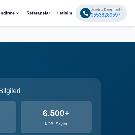
Ücretsiz Danışmanlık
endirme
Referanslar
İletişim
05538289597
lgileri
6.500+
KOBİ Sayısı