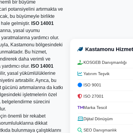
önemli bir büyüme
cari potansiyelini artırmakta ve
ncak, bu büyümeyle birlikte
 hale gelmiştir.
ISO 14001
alarına, yasal uyumu
 yaratmalarına yardımcı olur.
suyla, Kastamonu bölgesindeki
Kastamonu Hizmet
unmaktadır. Bu hizmet,
endirerek daha verimli ve
KOSGEB Danışmanlığı
a yardımcı olur.
ISO 14001
ilir, yasal yükümlülüklerine
Yatırım Teşvik
tini artırabilir. Ayrıca, bu
ISO 9001
t gücünü artırmalarına da katkı
lgesindeki işletmelerin özel
ISO 27001
1
belgelendirme sürecini
Marka Tescil
ur.
çin önemli bir rekabet
Dijital Dönüşüm
sorumluluklarına dikkat
SEO Danışmanlık
atkıda bulunmaya çalıştıklarını