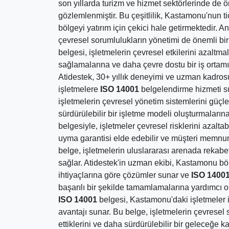
son yıllarda turizm ve hizmet sektörlerinde de 
gözlemlenmiştir. Bu çeşitlilik, Kastamonu'nun ti
bölgeyi yatırım için çekici hale getirmektedir. A
çevresel sorumlulukların yönetimi de önemli bir
belgesi, işletmelerin çevresel etkilerini azaltm
sağlamalarına ve daha çevre dostu bir iş ortamı
Atidestek, 30+ yıllık deneyimi ve uzman kadro
işletmelere
ISO 14001
belgelendirme hizmeti s
işletmelerin çevresel yönetim sistemlerini güçl
sürdürülebilir bir işletme modeli oluşturmaların
belgesiyle, işletmeler çevresel risklerini azaltab
uyma garantisi elde edebilir ve müşteri memnuniye
belge, işletmelerin uluslararası arenada rekabe
sağlar. Atidestek'in uzman ekibi, Kastamonu bö
ihtiyaçlarına göre çözümler sunar ve
ISO 1400
başarılı bir şekilde tamamlamalarına yardımcı ol
ISO 14001
belgesi, Kastamonu'daki işletmeler i
avantajı sunar. Bu belge, işletmelerin çevresel 
ettiklerini ve daha sürdürülebilir bir geleceğe k