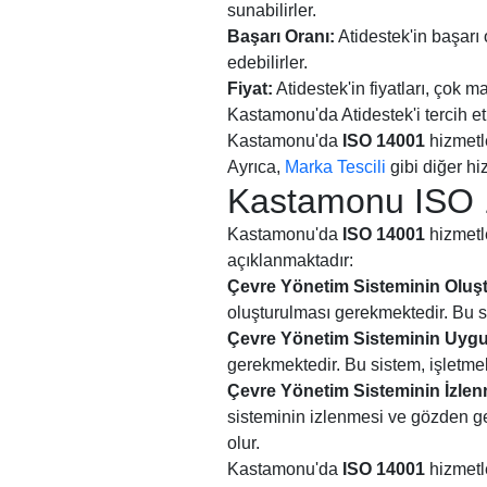
sunabilirler.
Başarı Oranı:
Atidestek'in başarı 
edebilirler.
Fiyat:
Atidestek'in fiyatları, çok m
Kastamonu'da Atidestek'i tercih etm
Kastamonu'da
ISO 14001
hizmetl
Ayrıca,
Marka Tescili
gibi diğer hi
Kastamonu ISO 1
Kastamonu'da
ISO 14001
hizmetle
açıklanmaktadır:
Çevre Yönetim Sisteminin Oluş
oluşturulması gerekmektedir. Bu si
Çevre Yönetim Sisteminin Uyg
gerekmektedir. Bu sistem, işletmel
Çevre Yönetim Sisteminin İzlen
sisteminin izlenmesi ve gözden ge
olur.
Kastamonu'da
ISO 14001
hizmetle