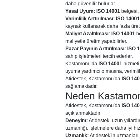
daha güvenilir bulurlar.
Yasal Uyum:
ISO 14001
belgesi, 
Verimlilik Arttırılması:
ISO 14001
kaynak kullanarak daha fazla üreti
Maliyet Azaltılması:
ISO 14001
be
maliyetle üretim yapabilirler.
Pazar Payının Arttırılması:
ISO 
sahip işletmeleri tercih ederler.
Kastamonu'da
ISO 14001
hizmetin
uyuma yardımcı olmasına, verimlilik
Atidestek, Kastamonu'da
ISO 14
sağlamaktadır.
Neden Kastamonu'
Atidestek, Kastamonu'da
ISO 14
açıklanmaktadır:
Deneyim:
Atidestek, uzun yıllar
uzmanlığı, işletmelere daha iyi h
Uzmanlık:
Atidestek'in uzmanları