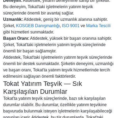
Deneyim:
Atidestek, yılların deneyimine sahip bir şirkettir.
Bu deneyim, Tokat'taki işletmelerin yatırım teşvik
süreçlerinde önemli bir avantaj sağlar.
Uzmanlık:
Atidestek, geniş bir uzmanlık alanına sahiptir.
Şirket,
KOSGEB Danışmanlığı
,
ISO 9001
ve
Marka Tescili
gibi hizmetleri sunmaktadır.
Başarı Oranı:
Atidestek, yüksek bir başarı oranına sahiptir.
Şirket, Tokat'taki işletmelerin yatırım teşvik süreçlerinde
önemli bir başarı sağlamıştır.
Atidestek, Tokat'taki işletmelerin yatırım teşvik süreçlerinde
önemli bir destek sunmaktadır. Şirketin deneyimi, uzmanlığı
ve başarı oranı, Tokat'ta yatırım teşvik hizmetlerinde tercih
edilmesini sağlayan önemli faktörlerdir.
Tokat Yatırım Teşvik — Sık
Karşılaşılan Durumlar
Tokat'ta yatırım teşvik süreçlerinde, bazı sık karşılaşılan
durumlar olabilir. Bu durumlar, özellikle yatırım teşvikine
başvuruda bulunmak isteyen işletmelerin karşılaşabileceği
sorunları içerir. Atidestek, bu tür durumlarda, Tokat'taki