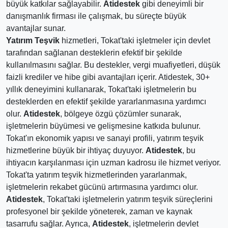
büyük katkılar sağlayabilir.
Atidestek
gibi deneyimli bir
danışmanlık firması ile çalışmak, bu süreçte büyük
avantajlar sunar.
Yatırım Teşvik
hizmetleri, Tokat'taki işletmeler için devlet
tarafından sağlanan desteklerin efektif bir şekilde
kullanılmasını sağlar. Bu destekler, vergi muafiyetleri, düşük
faizli krediler ve hibe gibi avantajları içerir. Atidestek, 30+
yıllık deneyimini kullanarak, Tokat'taki işletmelerin bu
desteklerden en efektif şekilde yararlanmasına yardımcı
olur.
Atidestek
, bölgeye özgü çözümler sunarak,
işletmelerin büyümesi ve gelişmesine katkıda bulunur.
Tokat'ın ekonomik yapısı ve sanayi profili, yatırım teşvik
hizmetlerine büyük bir ihtiyaç duyuyor.
Atidestek
, bu
ihtiyacın karşılanması için uzman kadrosu ile hizmet veriyor.
Tokat'ta yatırım teşvik hizmetlerinden yararlanmak,
işletmelerin rekabet gücünü artırmasına yardımcı olur.
Atidestek
, Tokat'taki işletmelerin yatırım teşvik süreçlerini
profesyonel bir şekilde yöneterek, zaman ve kaynak
tasarrufu sağlar. Ayrıca,
Atidestek
, işletmelerin devlet