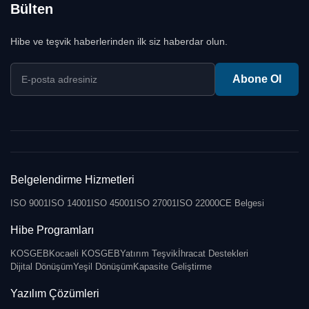
Bülten
Hibe ve teşvik haberlerinden ilk siz haberdar olun.
E-posta adresiniz
Abone Ol
Belgelendirme Hizmetleri
ISO 9001
ISO 14001
ISO 45001
ISO 27001
ISO 22000
CE Belgesi
Hibe Programları
KOSGEB
Kocaeli KOSGEB
Yatırım Teşvik
İhracat Destekleri
Dijital Dönüşüm
Yeşil Dönüşüm
Kapasite Geliştirme
Yazılım Çözümleri