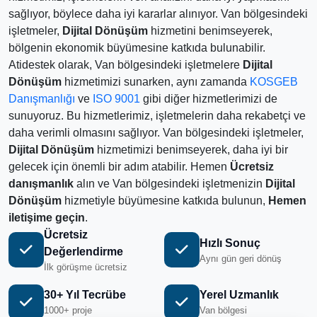
sağlıyor, böylece daha iyi kararlar alınıyor. Van bölgesindeki
işletmeler,
Dijital Dönüşüm
hizmetini benimseyerek,
bölgenin ekonomik büyümesine katkıda bulunabilir.
Atidestek olarak, Van bölgesindeki işletmelere
Dijital
Dönüşüm
hizmetimizi sunarken, aynı zamanda
KOSGEB
Danışmanlığı
ve
ISO 9001
gibi diğer hizmetlerimizi de
sunuyoruz. Bu hizmetlerimiz, işletmelerin daha rekabetçi ve
daha verimli olmasını sağlıyor. Van bölgesindeki işletmeler,
Dijital Dönüşüm
hizmetimizi benimseyerek, daha iyi bir
gelecek için önemli bir adım atabilir. Hemen
Ücretsiz
danışmanlık
alın ve Van bölgesindeki işletmenizin
Dijital
Dönüşüm
hizmetiyle büyümesine katkıda bulunun,
Hemen
iletişime geçin
.
Ücretsiz
Hızlı Sonuç
Değerlendirme
Aynı gün geri dönüş
İlk görüşme ücretsiz
30+ Yıl Tecrübe
Yerel Uzmanlık
1000+ proje
Van bölgesi