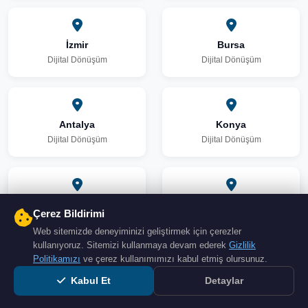
İzmir
Bursa
Dijital Dönüşüm
Dijital Dönüşüm
Antalya
Konya
Dijital Dönüşüm
Dijital Dönüşüm
Adana
Gaziantep
Çerez Bildirimi
Dijital Dönüşüm
Dijital Dönüşüm
Web sitemizde deneyiminizi geliştirmek için çerezler
kullanıyoruz. Sitemizi kullanmaya devam ederek
Gizlilik
Politikamızı
ve çerez kullanımımızı kabul etmiş olursunuz.
Kabul Et
Detaylar
Şanlıurfa
Kocaeli
Dijital Dönüşüm
Dijital Dönüşüm