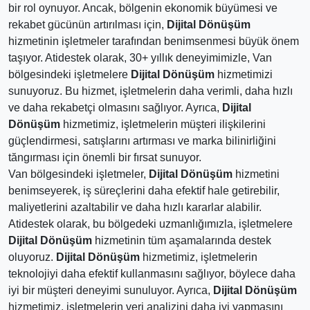
bir rol oynuyor. Ancak, bölgenin ekonomik büyümesi ve
rekabet gücünün artırılması için,
Dijital Dönüşüm
hizmetinin işletmeler tarafından benimsenmesi büyük önem
taşıyor. Atidestek olarak, 30+ yıllık deneyimimizle, Van
bölgesindeki işletmelere
Dijital Dönüşüm
hizmetimizi
sunuyoruz. Bu hizmet, işletmelerin daha verimli, daha hızlı
ve daha rekabetçi olmasını sağlıyor. Ayrıca,
Dijital
Dönüşüm
hizmetimiz, işletmelerin müşteri ilişkilerini
güçlendirmesi, satışlarını artırması ve marka bilinirliğini
tăngırması için önemli bir fırsat sunuyor.
Van bölgesindeki işletmeler,
Dijital Dönüşüm
hizmetini
benimseyerek, iş süreçlerini daha efektif hale getirebilir,
maliyetlerini azaltabilir ve daha hızlı kararlar alabilir.
Atidestek olarak, bu bölgedeki uzmanlığımızla, işletmelere
Dijital Dönüşüm
hizmetinin tüm aşamalarında destek
oluyoruz.
Dijital Dönüşüm
hizmetimiz, işletmelerin
teknolojiyi daha efektif kullanmasını sağlıyor, böylece daha
iyi bir müşteri deneyimi sunuluyor. Ayrıca,
Dijital Dönüşüm
hizmetimiz, işletmelerin veri analizini daha iyi yapmasını