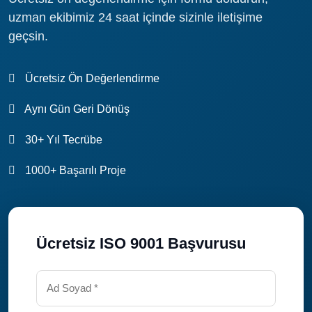
9001 belgesinin avantajlarından yararlanabilirsiniz.
uzman ekibimiz 24 saat içinde sizinle iletişime
geçsin.
Ücretsiz Ön Değerlendirme
Aynı Gün Geri Dönüş
30+ Yıl Tecrübe
1000+ Başarılı Proje
Ücretsiz ISO 9001 Başvurusu