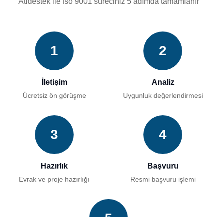
Atidestek ile iso 9001 süreciniz 5 adımda tamamlanır
1
2
İletişim
Analiz
Ücretsiz ön görüşme
Uygunluk değerlendirmesi
3
4
Hazırlık
Başvuru
Evrak ve proje hazırlığı
Resmi başvuru işlemi