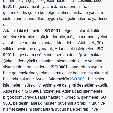
bulunmasıyla çeşitlilik göstermektedir. Bu çeşitlilik,
ISO
9001
belgesi alma ihtiyacını daha da önemli hale
getirmektedir, çünkü bu belge işletmelerin kalite yönetim
sistemlerini standartlara uygun hale getirmelerine yardımcı
olur.
Adana'daki işletmeler,
ISO 9001
belgesini alarak kalite
yönetim sistemlerini güçlendirebilir, müşteri memnuniyetini
artırabilir ve rekabet avantajı elde edebilir. Atidestek, 30+
yıllık deneyimine dayanarak, Adana'daki işletmelere
ISO
9001
belgesi alma sürecinde uzman desteği sunmaktadır.
Şirketin deneyimli uzmanları, işletmelerin kalite yönetim
sistemlerini analiz ederek,
ISO 9001
standardına uygun
hale getirmelerine yardımcı olmakta ve belge alma sürecini
hızlandırmaktadır. Ayrıca, Atidestek'in
ISO 9001
hizmetleri,
işletmelerin sürekli iyileştirme ve gelişimi desteklemektedir.
Atidestek'in
ISO 9001
hizmetleri, Adana'daki işletmelere
birçok somut fayda sağlamaktadır. Örneğin, işletmeler
ISO
9001
belgesini alarak, müşteri güvenini artırabilir, ürün ve
hizmet kalitesini standartlara uygun hale getirebilir ve