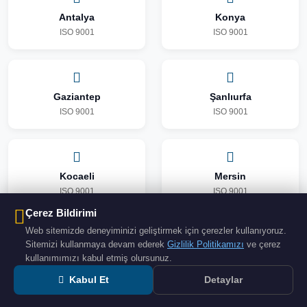
Antalya
Konya
ISO 9001
ISO 9001
Gaziantep
Şanlıurfa
ISO 9001
ISO 9001
Kocaeli
Mersin
ISO 9001
ISO 9001
Çerez Bildirimi
Web sitemizde deneyiminizi geliştirmek için çerezler kullanıyoruz.
Sitemizi kullanmaya devam ederek
Gizlilik Politikamızı
ve çerez
Diyarbakır
kullanımımızı kabul etmiş olursunuz.
ISO 9001
Kabul Et
Detaylar