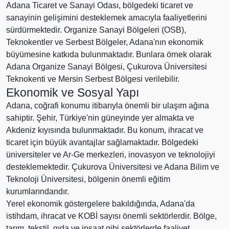
Adana Ticaret ve Sanayi Odası, bölgedeki ticaret ve
sanayinin gelişimini desteklemek amacıyla faaliyetlerini
sürdürmektedir. Organize Sanayi Bölgeleri (OSB),
Teknokentler ve Serbest Bölgeler, Adana'nın ekonomik
büyümesine katkıda bulunmaktadır. Bunlara örnek olarak
Adana Organize Sanayi Bölgesi, Çukurova Üniversitesi
Teknokenti ve Mersin Serbest Bölgesi verilebilir.
Ekonomik ve Sosyal Yapı
Adana, coğrafi konumu itibarıyla önemli bir ulaşım ağına
sahiptir. Şehir, Türkiye'nin güneyinde yer almakta ve
Akdeniz kıyısında bulunmaktadır. Bu konum, ihracat ve
ticaret için büyük avantajlar sağlamaktadır. Bölgedeki
üniversiteler ve Ar-Ge merkezleri, inovasyon ve teknolojiyi
desteklemektedir. Çukurova Üniversitesi ve Adana Bilim ve
Teknoloji Üniversitesi, bölgenin önemli eğitim
kurumlarındandır.
Yerel ekonomik göstergelere bakıldığında, Adana'da
istihdam, ihracat ve KOBİ sayısı önemli sektörlerdir. Bölge,
tarım, tekstil, gıda ve inşaat gibi sektörlerde faaliyet