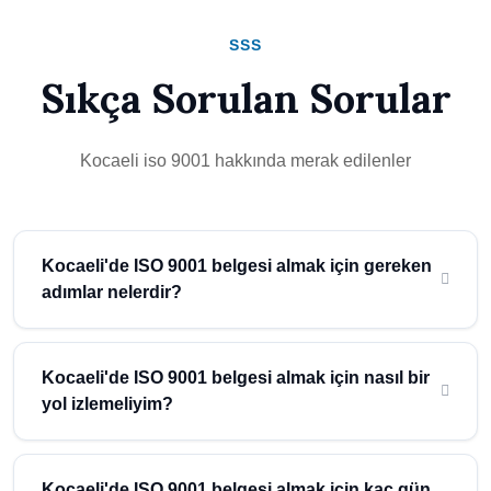
SSS
Sıkça Sorulan Sorular
Kocaeli iso 9001 hakkında merak edilenler
Kocaeli'de ISO 9001 belgesi almak için gereken
adımlar nelerdir?
Kocaeli'de ISO 9001 belgesi almak için, öncelikle bir danışmanlık
firması ile işbirliği yapmanız gerekir. Atidestek gibi deneyimli
Kocaeli'de ISO 9001 belgesi almak için nasıl bir
firmalar, sizin için gerekli adımları belirler ve süreci yönetir. İlk
yol izlemeliyim?
adım, şirketinizin mevcut durumunun analiz edilmesi ve ISO
9001 standardına uygunluğunun değerlendirilmesidir. Daha
Kocaeli'de ISO 9001 belgesi almak için, öncelikle şirketinizin
sonra, kalite yönetim sisteminin kurulması ve belgelendirme
ihtiyaçlarını belirlemeniz gerekir. Daha sonra, bir danışmanlık
Kocaeli'de ISO 9001 belgesi almak için kaç gün