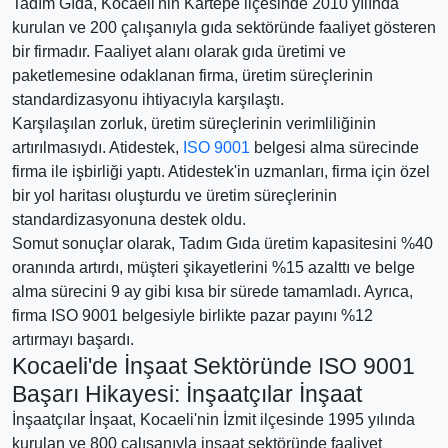
Tadım Gıda, Kocaeli'nin Kartepe ilçesinde 2010 yılında
kurulan ve 200 çalışanıyla gıda sektöründe faaliyet gösteren
bir firmadır. Faaliyet alanı olarak gıda üretimi ve
paketlemesine odaklanan firma, üretim süreçlerinin
standardizasyonu ihtiyacıyla karşılaştı.
Karşılaşılan zorluk, üretim süreçlerinin verimliliğinin
artırılmasıydı. Atidestek,
ISO 9001
belgesi alma sürecinde
firma ile işbirliği yaptı. Atidestek'in uzmanları, firma için özel
bir yol haritası oluşturdu ve üretim süreçlerinin
standardizasyonuna destek oldu.
Somut sonuçlar olarak, Tadım Gıda üretim kapasitesini %40
oranında artırdı, müşteri şikayetlerini %15 azalttı ve belge
alma sürecini 9 ay gibi kısa bir sürede tamamladı. Ayrıca,
firma ISO 9001 belgesiyle birlikte pazar payını %12
artırmayı başardı.
Kocaeli'de İnşaat Sektöründe ISO 9001
Başarı Hikayesi: İnşaatçılar İnşaat
İnşaatçılar İnşaat, Kocaeli'nin İzmit ilçesinde 1995 yılında
kurulan ve 800 çalışanıyla inşaat sektöründe faaliyet