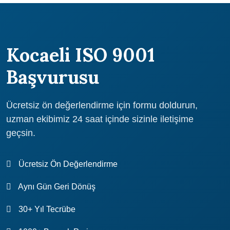
belgesi alma sürecinde uzman desteği sağlar. Atidestek'in
ulaşabilirsiniz.
uzman kadrosu, kalite yönetim sisteminin kurulması,
belgelendirme sürecinin yönetimi ve gerekli belgelerin
hazırlanması gibi konularda yardımcı olur. Atidestek ile çalışarak,
Kocaeli ISO 9001
Kocaeli'de ISO 9001 belgesi alma hedefinize kısa sürede ve
maliyet etkin bir şekilde ulaşabilirsiniz. Atidestek, Kocaeli'de yer
Başvurusu
alan şirketlere, güvenilir ve etkili bir çözüm ortağı olarak hizmet
verir.
Ücretsiz ön değerlendirme için formu doldurun,
uzman ekibimiz 24 saat içinde sizinle iletişime
geçsin.
Ücretsiz Ön Değerlendirme
Aynı Gün Geri Dönüş
30+ Yıl Tecrübe