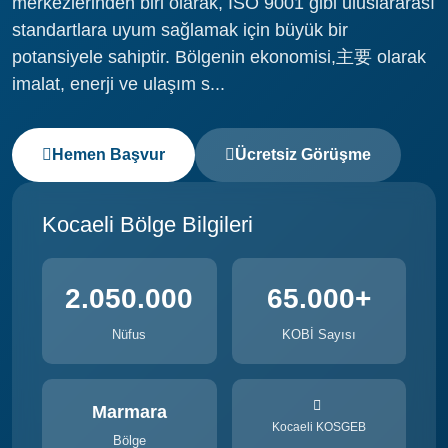
merkezlerinden biri olarak, ISO 9001 gibi uluslararası
standartlara uyum sağlamak için büyük bir
potansiyele sahiptir. Bölgenin ekonomisi,主要 olarak
imalat, enerji ve ulaşım s...
Hemen Başvur
Ücretsiz Görüşme
Kocaeli Bölge Bilgileri
2.050.000
65.000+
Nüfus
KOBİ Sayısı
Marmara
Kocaeli KOSGEB
Bölge