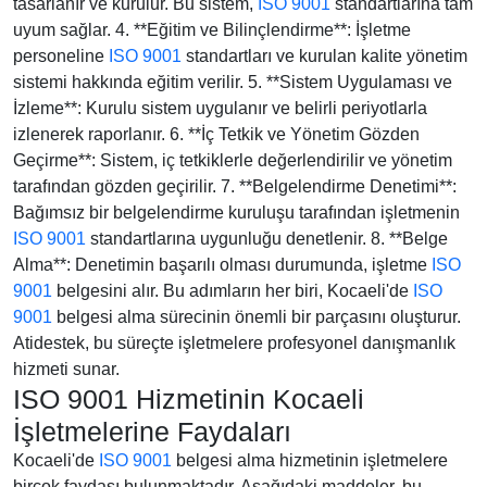
tasarlanır ve kurulur. Bu sistem,
ISO 9001
standartlarına tam
uyum sağlar. 4. **Eğitim ve Bilinçlendirme**: İşletme
personeline
ISO 9001
standartları ve kurulan kalite yönetim
sistemi hakkında eğitim verilir. 5. **Sistem Uygulaması ve
İzleme**: Kurulu sistem uygulanır ve belirli periyotlarla
izlenerek raporlanır. 6. **İç Tetkik ve Yönetim Gözden
Geçirme**: Sistem, iç tetkiklerle değerlendirilir ve yönetim
tarafından gözden geçirilir. 7. **Belgelendirme Denetimi**:
Bağımsız bir belgelendirme kuruluşu tarafından işletmenin
ISO 9001
standartlarına uygunluğu denetlenir. 8. **Belge
Alma**: Denetimin başarılı olması durumunda, işletme
ISO
9001
belgesini alır. Bu adımların her biri, Kocaeli'de
ISO
9001
belgesi alma sürecinin önemli bir parçasını oluşturur.
Atidestek, bu süreçte işletmelere profesyonel danışmanlık
hizmeti sunar.
ISO 9001 Hizmetinin Kocaeli
İşletmelerine Faydaları
Kocaeli'de
ISO 9001
belgesi alma hizmetinin işletmelere
birçok faydası bulunmaktadır. Aşağıdaki maddeler, bu