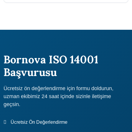
için bize ulaşın.
Atidestek, 30 yılı aşkın deneyimi ile İzmir ve Bornova bölgesinde
güvenilir danışmanlık hizmeti sunmaktadır. 1000+ başarılı proje,
uzman ekip ve ücretsiz ön değerlendirme avantajlarından
yararlanın.
Bornova ISO 14001
Başvurusu
Ücretsiz ön değerlendirme için formu doldurun,
uzman ekibimiz 24 saat içinde sizinle iletişime
geçsin.
Ücretsiz Ön Değerlendirme