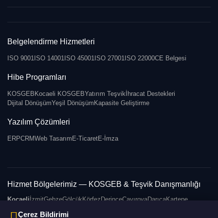
Belgelendirme Hizmetleri
ISO 9001
ISO 14001
ISO 45001
ISO 27001
ISO 22000
CE Belgesi
Hibe Programları
KOSGEB
Kocaeli KOSGEB
Yatırım Teşvik
İhracat Destekleri
Dijital Dönüşüm
Yeşil Dönüşüm
Kapasite Geliştirme
Yazılım Çözümleri
ERP
CRM
Web Tasarım
E-Ticaret
E-İmza
Hizmet Bölgelerimiz — KOSGEB & Teşvik Danışmanlığı
Kocaeli
İzmit
Gebze
Gölcük
Körfez
Derince
Çayırova
Darıca
Kartepe
|
Başiskele
Dilovası
Karamürsel
Kandıra
Sakarya
Yalova
Düzce
Bursa
Çerez Bildirimi