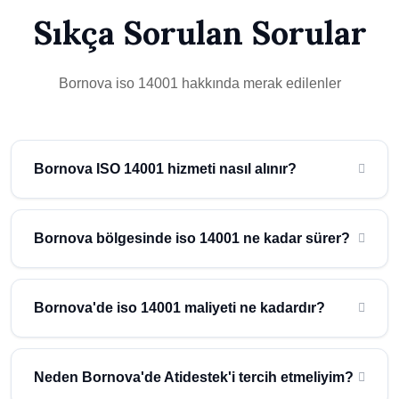
Sıkça Sorulan Sorular
Bornova iso 14001 hakkında merak edilenler
Bornova ISO 14001 hizmeti nasıl alınır?
Bornova (İzmir) bölgesinde iso 14001 hizmeti almak için
Atidestek'e başvurmanız yeterlidir. Uzman ekibimiz ücretsiz ön
Bornova bölgesinde iso 14001 ne kadar sürer?
değerlendirme yaparak size özel çözüm sunar.
Bornova bölgesindeki işletmeler için iso 14001 süreci,
işletmenizin büyüklüğü ve ihtiyaçlarına göre değişmektedir.
Bornova'de iso 14001 maliyeti ne kadardır?
Ortalama süre hakkında bilgi almak için ücretsiz danışmanlık
hizmetimizden yararlanabilirsiniz.
Bornova (İzmir) bölgesinde iso 14001 maliyeti işletmenizin
ölçeğine ve ihtiyaçlarına göre belirlenmektedir. Atidestek olarak
Neden Bornova'de Atidestek'i tercih etmeliyim?
uygun fiyatlı ve kaliteli hizmet sunuyoruz. Ücretsiz teklif almak