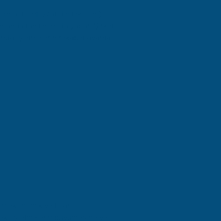
](mailto:info@atidestek.com).
manda tanıtımını da yapar. Şirket,
anda işletmelerin rekabet avantajı
lin ekonomik ve ticari
eki işletmelerin büyümesine ve