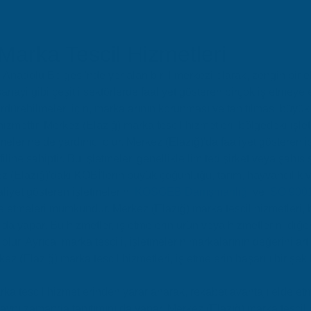
Marka Tescil Hizmetleri
Anadolu Bölgesi'nde yer alan bir il merkezi olarak, zengin bir 
anayi gibi çeşitli sektörlerde faaliyet gösteren birçok işletmeye 
 sürdürebilmeleri için, markalarının korunması ve tanıtılması büyü
hizmettir. Merkez (Elazığ) marka tescil hizmetleri, bölgedeki işle
elerine de yardımcı olur. Merkez (Elazığ)'da faaliyet gösteren i
line sahiptir. Bu işletmeler, genellikle limited şirket veya şahıs ş
kez (Elazığ)'daki KOBİ'lerin büyük çoğunluğu, tarım, hayvancılık 
aaliyet gösteren işletmelerin,
KOSGEB Danışmanlığı
ve
ISO 900
de etmeleri mümkündür. Merkez (Elazığ) marka tescil hizmetleri, 
da yapar. Bu hizmetler, işletmelerin ürün veya hizmetlerini diğe
lur. Ayrıca, marka tescili, işletmelerin markalarının değerini art
z (Elazığ) marka tescil hizmetleri, işletmelerin başarılı bir şekil
arka tescil hizmetlerinden yararlanarak, rekabet avantajı elde e
 aynı zamanda tanıtımını da yapar. Merkez (Elazığ) marka tescil 