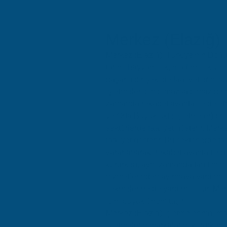
Merkez (Elazığ) 
Merkez (Elazığ), Türkiye'nin Doğu 
tarım, hayvancılık, madencilik ve s
başarılı bir şekilde faaliyetlerini
işletmeler için olmazsa olmaz bir 
zamanda rekabet avantajı elde etm
ve Orta Büyüklükte İşletmeler) profi
sektörlerde faaliyet gösterir. Mer
faaliyet gösterir. Bu sektörlerde f
yararlanarak, rekabet avantajı el
korurken, aynı zamanda tanıtımını 
hizmetlerinden ayırmaya yardımcı o
çekmelerine de yardımcı olur. Merke
için, büyük önem taşır.
Merkez (Elazığ) işletmelerinin, m
işletmelerin markalarını korurken,