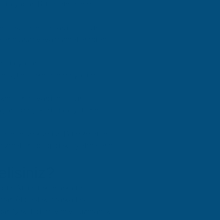
ı da yapar. Bu, işletmelerin
eri çekmelerine yardımcı olur.
melerin ürün veya hizmetlerinden
nı da yapar.
la müşteri çekmelerine yardımcı
çekmelerine yardımcı olur.
rılı bir şekilde faaliyetlerini
tmeleri mümkündür. Bu hizmetler,
hizmetleri, bölgedeki işletmelerin
lisiniz?
ptir. Atidestek, marka tescil
nar. Atidestek, marka tescil
par. Şirket, deneyim ve uzmanlık