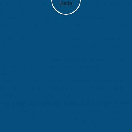
izmeti, işletmelerin markalarını korurken, aynı zamanda tanıtımın
ardımcı olur.
cili, işletmelerin markalarının değerini artırarak, daha fazla müşt
a tescil hizmeti, işletmelerin ürün veya hizmetlerini diğer işlet
hizmeti, işletmelerin markalarını korurken, aynı zamanda tanıtımı
ka tescili, işletmelerin markalarının değerini artırarak, daha faz
scil hizmeti, işletmelerin değerini artırarak, daha fazla müşteri 
ğ) işletmelerine birçok fayda sağlar. Bu faydalar, işletmelerin başa
taşır.
arka tescil hizmetlerinden yararlanarak, rekabet avantajı elde e
 aynı zamanda tanıtımını da yapar. Merkez (Elazığ) marka tescil 
sürdürebilmeleri için, büyük önem taşır.
azığ)'da Atidestek'i Tercih Etme
an bir şirkettir. Şirket, deneyim ve uzmanlık sahibi bir ekibe sahi
KOSGEB Danışmanlığı
ve
ISO 9001
belgesi gibi hizmetler de su
letmelerin markalarını korurken, aynı zamanda tanıtımını da ya