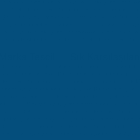
ek, marka tescil hizmeti sunarken, aynı zamanda işletmelerin reka
cil
hizmeti sunarken, aynı zamanda işletmelerin markalarının değ
 Şirket, deneyim ve uzmanlık sahibi bir ekibe sahiptir. Atidestek
bir şekilde faaliyetlerini sürdürebilmeleri için, büyük önem taşır
unarken, aynı zamanda işletmelerin markalarını korurken, aynı za
be sahiptir. Atidestek, marka tescil hizmeti sunarken, aynı zam
Marka Tescil — Sık Karşılaşıla
eti, sık karşılaşılan durumlar arasında, marka tescil başvurusun
sı gibi durumlar yer alır. Bu gibi durumlarda, Atidestek gibi den
orurken, aynı zamanda tanıtımını da yapmalarına yardımcı olur. M
korurken, aynı zamanda tanıtımını da yapar. Bu hizmetler, işletme
en ayırmaya yardımcı olur. Ayrıca, marka tescili, işletmelerin ma
dımcı olur. Merkez (Elazığ) işletmelerinin, marka tescil hizmetl
 Bu hizmetler, işletmelerin markalarını korurken, aynı zamanda 
ölgedeki işletmelerin başarılı bir şekilde faaliyetlerini sürdürebil
ti, işletmelerin markalarını korurken, aynı zamanda tanıtımını da
melerin ürün veya hizmetlerinden ayırmaya yardımcı olur. Ayrıca, 