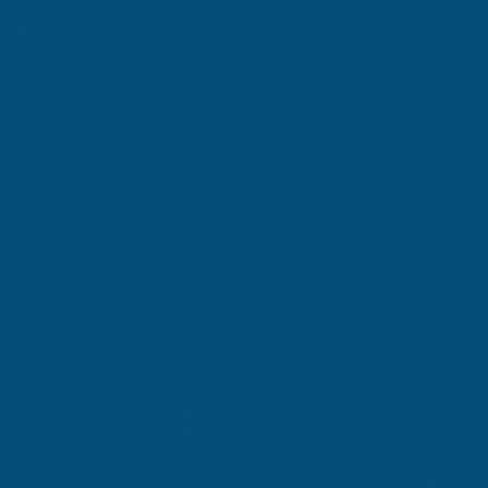
aha fazla müşteri çekmelerine yardımcı olur.
ime Geçin:
Telefon: 555 555 55 55, E-posta: [info@atidestek.com
unarken, aynı zamanda işletmelerin markalarını korurken, aynı za
be sahiptir. Atidestek, marka tescil hizmeti sunarken, aynı zam
Bilgiler
i Marka Tescil Hizmeti
n önemli ticaret ve sanayi merkezlerinden biridir. Merkez ilçe, i
gedir.
KOSGEB Danışmanlığı
ve
Marka Tescil
hizmetleri, bölged