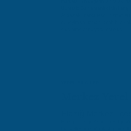
markalarının değerini artırarak, d
Ücretsiz Danışmanlık İçin İletiş
Atidestek, marka tescil hizmeti s
deneyim ve uzmanlık sahibi bir eki
elde etmelerine yardımcı olur.
YEREL BILGILER
Merkez Yerel 
Elazığ Merkez İlçes
Elazığ ili, Doğu Anadolu Bölgesi'ni
faaliyetlerinin yoğunlaştığı bir böl