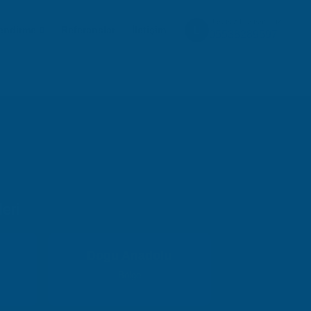
Ücretsiz Danışmanlık
endirme
Referanslar
İletişim
05538289597
eri
Dogu Anadolu
Bölge