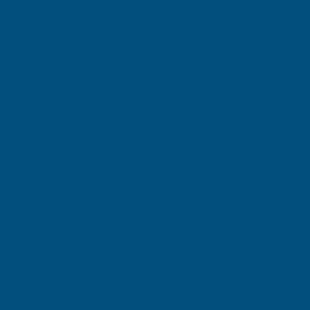
başarılı bir şekilde faaliyetlerini 
Merkez (Elazığ)'
Merkez (Elazığ)'da marka tescil sür
Marka Araştırması
: Marka tescil
araştırılır. 2.
Marka Tescil Başvu
adı, logo ve diğer bilgiler yer alır. 
yapılır. Bu aşamada, markanın benze
incelemesi yapıldıktan sonra, marka
Sürecinin Tamamlanması
: Mark
verilir.
Merkez (Elazığ) marka tescil sürec
(Elazığ) işletmelerinin, marka tes
Merkez (Elazığ) marka tescil sürec
ürün veya hizmetlerini diğer işlet
markalarının değerini artırarak, d
Marka Tescil Hiz
Marka tescil hizmeti, Merkez (Elaz