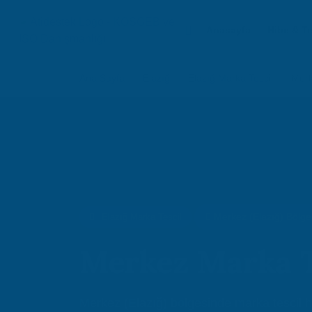
Anasayfa
Hibe & T
Ana Sayfa
Elazığ
Elazığ Marka Tescil
Merk
Merkez (Elazığ) Bölge
Elazığ Marka Tescil
Merkez Marka T
Merkez (Elazığ) bölgesinde marka tescil hi