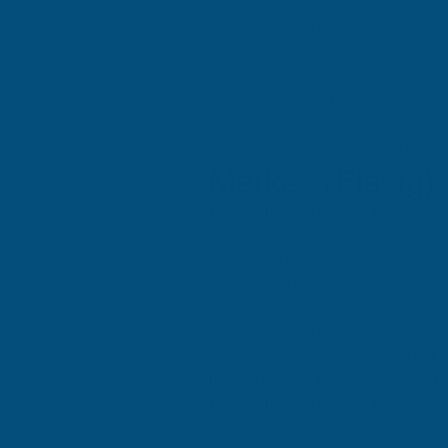
sahibi bir ekibe sahiptir. Atidest
yardımcı olur. Atidestek,
marka tes
müşteri çekmelerine yardımcı olur.
aynı zamanda işletmelerin başarılı 
Atidestek, marka tescil hizmeti s
deneyim ve uzmanlık sahibi bir eki
elde etmelerine yardımcı olur.
Merkez (Elazığ) 
Merkez (Elazığ) marka tescil hizm
belgesinin kaybolması veya çalınma
almak, işletmelerin markalarını k
hizmeti, işletmelerin markalarını 
işletmelerin ürün veya hizmetlerind
daha fazla müşteri çekmelerine yar
avantajı elde etmeleri mümkündür.
(Elazığ) marka tescil hizmetleri, b
Merkez (Elazığ) marka tescil hizme
ürün veya hizmetlerini diğer işlet