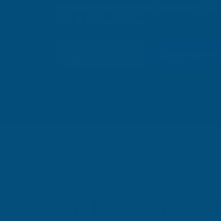
tecrübemizle profesyonel danışmanlık, üc
hızlı çözüm sunuyoruz.
Hemen Başvur
Ücretsiz Görü
MARKA TESCIL HAKKINDA
Merkez Marka Tesc