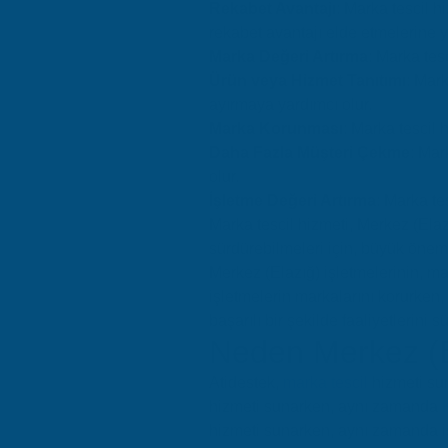
Rekabet Avantajı
: Marka tescil h
rekabet avantajı elde etmelerine y
Marka Değeri Artırma
: Marka tes
Ürün veya Hizmet Tanıtımı
: Mark
ayırmaya yardımcı olur.
Marka Korunması
: Marka tescil 
Daha Fazla Müşteri Çekme
: Mar
olur.
İşletme Değeri Artırma
: Marka te
Marka tescil hizmeti, Merkez (Elazı
sürdürebilmeleri için, büyük önem 
Merkez (Elazığ) işletmelerinin, m
işletmelerin markalarını korurken,
başarılı bir şekilde faaliyetlerini 
Neden Merkez (El
Atidestek,
marka tescil
hizmeti sun
hizmeti sunarken, aynı zamanda
hizmeti sunarken, aynı zamanda iş