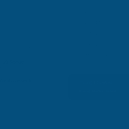
Yatırım Teşvik
i arıyorsanız doğru
ISO 9001
yimimizle, Merkez ve
ISO 14001
ık desteği sağlıyoruz.
ISO 27001
inamiklerini, sektörel
Dijital Dönüşüm
 en uygun çözümü sunmaktadır.
SEO Danışmanlık
Hızlı Sonuç
Aynı gün geri dönüş
Yerel Uzmanlık
Elazığ İl Sayfası
Merkez bölgesi
Elazığ Marka Tescil →