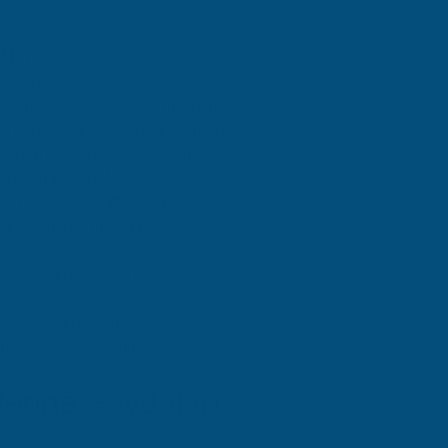
er?
inin nasıl işlediğini açıklar: 1.
 markalar ile karıştırılma ihtimali
su yapılır. Bu başvuruda, markanın
 sonra, marka tescil incelemesi
Tescil Kararı
: Marka tescil
ğini belirler. 5.
Marka Tescil
. Bu aşamada, marka tescil belgesi
l işlediğini açıklar. Merkez
mümkündür.
yapar. Bu hizmetler, işletmelerin
marka tescili, işletmelerin
lerine Faydaları
daları açıklar: