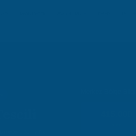
eşvik
Danışmanlık
Ürünler / Dijital
Patent
Belgel
ez Marka Tescili
Merkez Bölge Bilgil
si
escili
415.000
Nüfus
zmetleri. 30+ yıllık