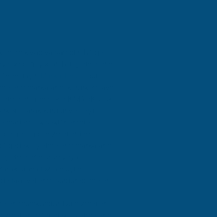
ekonomik yapıya sahiptir. Bölge,
ev sahipliği yapar. Bu işletmelerin
k önem taşır.
Marka Tescili
, bu
tmelerin markalarını korurken, aynı
şletmeler, genellikle KOBİ (Küçük
irketi olarak kurulur ve çeşitli
ve madencilik sektörlerinde
1
belgesi gibi hizmetlerden
bölgedeki işletmelerin markalarını
r işletmelerin ürün veya
ırarak, daha fazla müşteri
de faaliyetlerini sürdürebilmeleri
tmeleri mümkündür. Bu hizmetler,
hizmetleri, bölgedeki işletmelerin