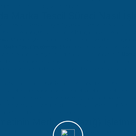
sürdürebilmeleri için, büyük önem taşır.
da Marka Tescil Süreci Nasıl İşl
eci, birkaç adımdan oluşur. Aşağıdaki adımlar, marka tescil sürec
 süreci, marka araştırması ile başlar. Bu aşamada, markanın benzer
rusu
: Marka araştırması yapıldıktan sonra, marka tescil başvuru
3.
Marka Tescil İncelemesi
: Marka tescil başvurusu yapıldıktan
r markalar ile karıştırılma ihtimali yeniden araştırılır. 4.
Marka 
 tescil kararı verilir. Bu karar, markanın tescil edilip edilmeyece
a tescil kararı verildikten sonra, marka tescil süreci tamamlanır
i, birkaç adımdan oluşur. Bu adımlar, marka tescil sürecinin nası
cil hizmetlerinden yararlanarak, rekabet avantajı elde etmeleri 
i, işletmelerin markalarını korurken, aynı zamanda tanıtımını da 
melerin ürün veya hizmetlerinden ayırmaya yardımcı olur. Ayrıca, 
aha fazla müşteri çekmelerine de yardımcı olur.
metinin Merkez (Elazığ) İşletme
ığ) işletmelerine birçok fayda sağlar. Aşağıdaki maddeler, bu fay