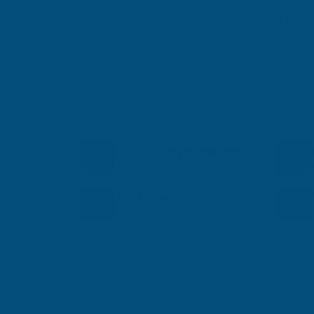
Merkez (Elazığ) bölgesinde
marka tescil
hizmet
yerdesiniz.
Atidestek
olarak 30 yılı aşkın dene
çevresindeki işletmelere profesyonel danışmanl
Uzman kadromuz, Merkez bölgesinin ekonomik d
yapısını ve yerel fırsatları analiz ederek size
Ücretsiz Değerlendirme
İlk görüşme ücretsiz
30+ Yıl Tecrübe
1000+ proje