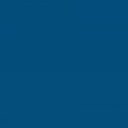
retsiz ön değerlendirme ve
Elazig KOSGEB
şme
Sektörler:
Gida, Tekstil
Elazığ Hizmetlerimi
il
KOSGEB Danışmanlığı