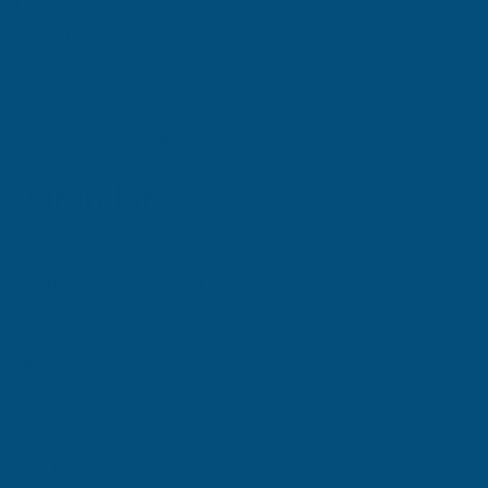
bet avantajı elde etmelerine
erini artırarak, daha fazla
, marka tescil hizmeti sunarken,
.
manda tanıtımını da yapar. Şirket,
anda işletmelerin rekabet avantajı
n Durumlar
un reddedilmesi, marka tescil
eyimli bir şirketin yardımını
erkez (Elazığ) marka tescil
lerin ürün veya hizmetlerini diğer
rkalarının değerini artırarak,
erinden yararlanarak, rekabet
tanıtımını da yapar. Merkez
meleri için, büyük önem taşır.
 yapar. Bu hizmetler, işletmelerin
marka tescili, işletmelerin