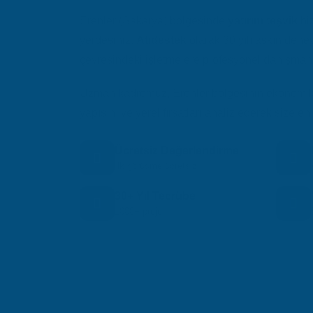
Erenler (Sakarya) bölgesinde
yatırım teşvik
hiz
yerdesiniz.
Atidestek
olarak 30 yılı aşkın dene
çevresindeki işletmelere profesyonel danışmanl
Uzman kadromuz, Erenler bölgesinin ekonomik d
yapısını ve yerel fırsatları analiz ederek size
Ücretsiz Değerlendirme
İlk görüşme ücretsiz
30+ Yıl Tecrübe
1000+ proje