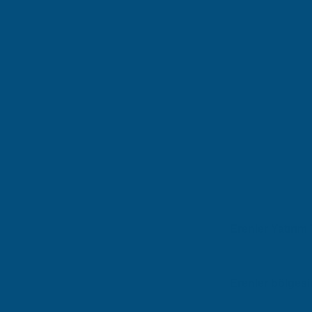
Erenler Yatırım 
Erenler (Sakarya) böl
ekibimiz ücretsiz ön 
Erenler bölgesi