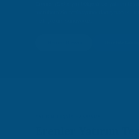
Erenler (Sakarya) bölgesinde yatırım teşvik
tecrübemizle profesyonel danışmanlık, üc
hızlı çözüm sunuyoruz.
Hemen Başvur
Ücretsiz Görü
YATIRIM TEŞVIK HAKKINDA
Erenler Yatırım Te