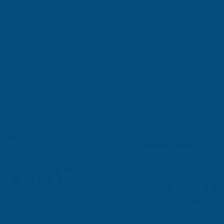
eşvik
Danışmanlık
Ürünler / Dijital
Patent
Belgel
Erenler Yatırım Teşvik Belgesi
Bölgesi
Erenler Bölge Bilgil
 Teşvik
98.765
Nüfus