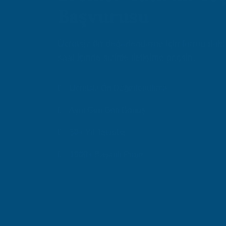
Başvurusu
Ücretsiz ön değerlendirme için formu dol
saat içinde sizinle iletişime geçsin.
Ücretsiz Ön Değerlendirme
Aynı Gün Geri Dönüş
30+ Yıl Tecrübe
1000+ Başarılı Proje