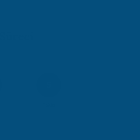
Süreci
5
Takip
şlemi
Sonuç ve süreç takibi