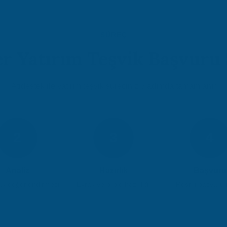
SÜREÇ
er Yatırım Teşvik Başvuru 
Atidestek ile yatırım teşvik süreciniz 5 adımda tamamlanır
2
3
4
Analiz
Hazırlık
Başvuru
k değerlendirmesi
Evrak ve proje hazırlığı
Resmi başvuru i