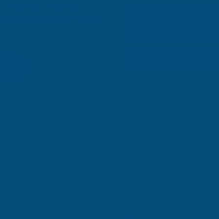
 hizmetleri. 30+ yıllık
retsiz ön değerlendirme ve
Sakarya KOSGEB
Sektörler:
Otomotiv, Gida
şme
Sakarya Hizmetleri
şvik
KOSGEB Danışmanlığı