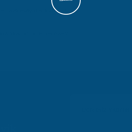
şletmeler için yatırım teşvik süreci, işletmenizin büyüklüğü ve ihtiyaçl
ma süre hakkında bilgi almak için ücretsiz danışmanlık hizmetimizden 
ım teşvik maliyeti ne kadardır?
esinde yatırım teşvik maliyeti işletmenizin ölçeğine ve ihtiyaçlarına g
fiyatlı ve kaliteli hizmet sunuyoruz. Ücretsiz teklif almak için bize ul
e Atidestek'i tercih etmeliyim?
ın deneyimi ile Sakarya ve Erenler bölgesinde güvenilir danışmanlık 
 uzman ekip ve ücretsiz ön değerlendirme avantajlarından yararlanın.
Ücretsiz Yatırım
şvik