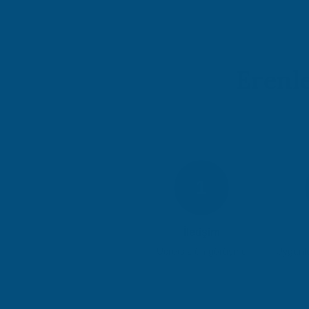
Erenl
1
İletişim
Ücretsiz ön görüşme
Uygunlu