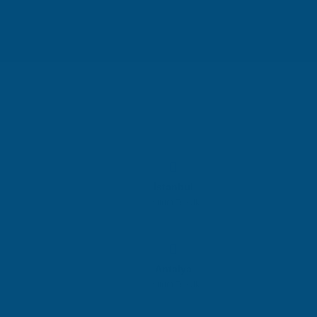
İstanbul
Yatırım Teşvik
Antalya
Yatırım Teşvik