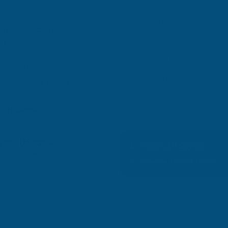
ISO 9001
meti arıyorsanız doğru
ISO 14001
yimimizle, Erenler ve
ISO 27001
ık desteği sağlıyoruz.
Marka Tescil
inamiklerini, sektörel
Dijital Dönüşüm
 en uygun çözümü sunmaktadır.
SEO Danışmanlık
Hızlı Sonuç
Aynı gün geri dönüş
Yerel Uzmanlık
Sakarya İl Sayfası
Erenler bölgesi
Sakarya Yatırım Teşvik →