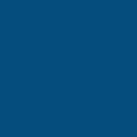
Ücretsiz Danışmanlık
endirme
Referanslar
İletişim
05538289597
eri
Marmara
Bölge