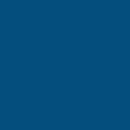
Erenler bölgesindeki i
değişmektedir. Ortala
Erenler'de yatır
Erenler (Sakarya) bölg
Atidestek olarak uygun 
Neden Erenler'd
Atidestek, 30 yılı aşk
1000+ başarılı proje,
Erenler Yatırım Te