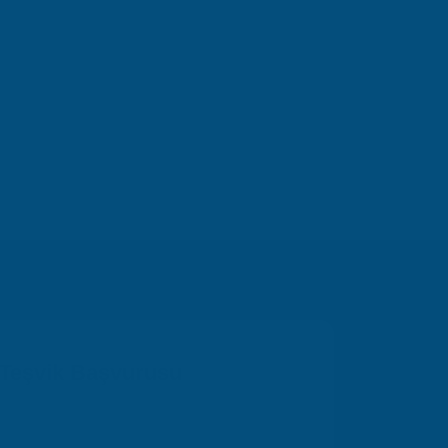
arına göre
yararlanabilirsiniz.
öre belirlenmektedir.
aşın.
hizmeti sunmaktadır.
 Teşvik Başvurusu