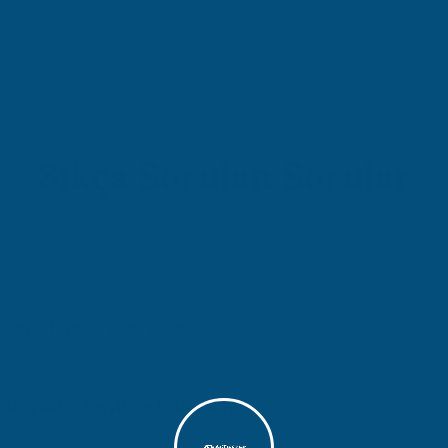
SSS
Sıkça Sorulan Sorular
Erenler yatırım teşvik hakkında merak edilenler
Teşvik hizmeti nasıl alınır?
gesinde yatırım teşvik hizmeti almak için Atidestek'e başvurmanız ye
değerlendirme yaparak size özel çözüm sunar.
nde yatırım teşvik ne kadar sürer?