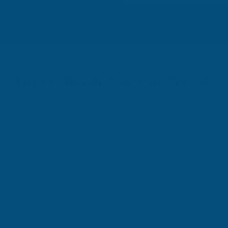
Diğer İllerde Yatırım Teşvik
Ankara
İzmir
Yatırım Teşvik
Yatırım Teşvik
Konya
Adana
Yatırım Teşvik
Yatırım Teşvik