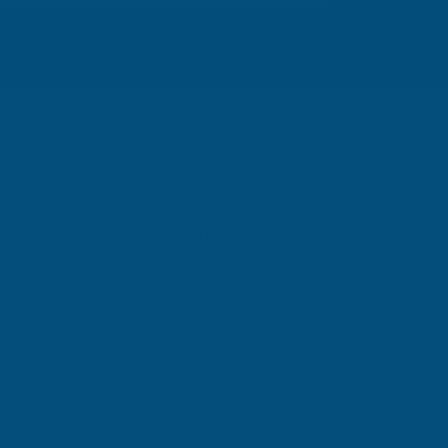
Bursa
Yatırım Teşvik
Gaziantep
Yatırım Teşvik