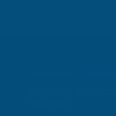
Anasayfa
Hibe & T
Ana Sayfa
Sakarya
Sakarya Yatırım Teşvik
Erenler (Sakarya) 
Sakarya Yatırım Teşvik
Erenler Yatırım
Belgesi