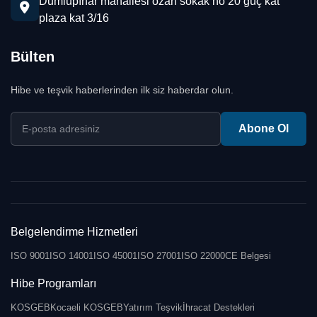
Dumlupınar mahallesi ozan sokak no 20 güç kat
plaza kat 3/16
Bülten
Hibe ve teşvik haberlerinden ilk siz haberdar olun.
E-posta adresiniz
Abone Ol
Belgelendirme Hizmetleri
ISO 9001
ISO 14001
ISO 45001
ISO 27001
ISO 22000
CE Belgesi
Hibe Programları
KOSGEB
Kocaeli KOSGEB
Yatırım Teşvik
İhracat Destekleri