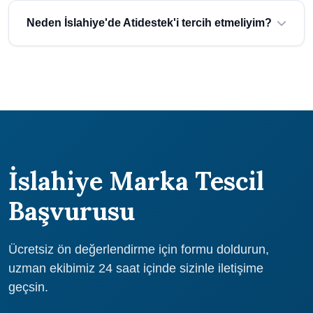
işletmenizin ölçeğine ve ihtiyaçlarına göre belirlenmektedir.
Neden İslahiye'de Atidestek'i tercih etmeliyim?
Atidestek olarak uygun fiyatlı ve kaliteli hizmet sunuyoruz.
Ücretsiz teklif almak için bize ulaşın.
Atidestek, 30 yılı aşkın deneyimi ile Gaziantep ve İslahiye
bölgesinde güvenilir danışmanlık hizmeti sunmaktadır. 1000+
başarılı proje, uzman ekip ve ücretsiz ön değerlendirme
avantajlarından yararlanın.
İslahiye Marka Tescil
Başvurusu
Ücretsiz ön değerlendirme için formu doldurun,
uzman ekibimiz 24 saat içinde sizinle iletişime
geçsin.