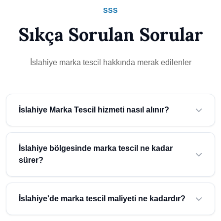
SSS
Sıkça Sorulan Sorular
İslahiye marka tescil hakkında merak edilenler
İslahiye Marka Tescil hizmeti nasıl alınır?
İslahiye (Gaziantep) bölgesinde marka tescil hizmeti almak için
Atidestek'e başvurmanız yeterlidir. Uzman ekibimiz ücretsiz ön
İslahiye bölgesinde marka tescil ne kadar
değerlendirme yaparak size özel çözüm sunar.
sürer?
İslahiye bölgesindeki işletmeler için marka tescil süreci,
işletmenizin büyüklüğü ve ihtiyaçlarına göre değişmektedir.
İslahiye'de marka tescil maliyeti ne kadardır?
Ortalama süre hakkında bilgi almak için ücretsiz danışmanlık
hizmetimizden yararlanabilirsiniz.
İslahiye (Gaziantep) bölgesinde marka tescil maliyeti