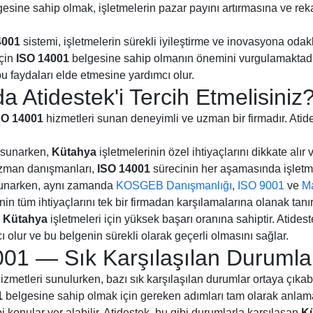
esine sahip olmak, işletmelerin pazar payını artırmasına ve rek
4001
sistemi, işletmelerin sürekli iyileştirme ve inovasyona odak
için
ISO 14001
belgesine sahip olmanın önemini vurgulamaktadır
bu faydaları elde etmesine yardımcı olur.
 Atidestek'i Tercih Etmelisiniz
SO 14001
hizmetleri sunan deneyimli ve uzman bir firmadır. Atide
 sunarken,
Kütahya
işletmelerinin özel ihtiyaçlarını dikkate alı
 uzman danışmanları,
ISO 14001
sürecinin her aşamasında işletme
sunarken, aynı zamanda
KOSGEB Danışmanlığı
,
ISO 9001
ve
Ma
nin tüm ihtiyaçlarını tek bir firmadan karşılamalarına olanak tanır
,
Kütahya
işletmeleri için yüksek başarı oranına sahiptir. Atidest
olur ve bu belgenin sürekli olarak geçerli olmasını sağlar.
01 — Sık Karşılaşılan Durumla
izmetleri sunulurken, bazı sık karşılaşılan durumlar ortaya çıkab
1
belgesine sahip olmak için gereken adımları tam olarak anla
i konular yer alabilir. Atidestek, bu gibi durumlarla karşılaşan
K