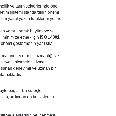
cilik ve tarım sektörlerinde öne
önetim sistemi standardının önemi
 hem yasal yükümlülüklerini yerine
den yararlanarak büyümeye ve
i minimize etmek için
ISO 14001
i önemi göstermenin yanı sıra,
irmaların tecrübesi, uzmanlığı ve
steyen işletmeler, hizmet
i sunan deneyimli ve uzman bir
şılamaktadır.
siyle başlar. Bu süreçte,
nması, ardından da bu sistemin
tirme alanlarının belirlenmesi.