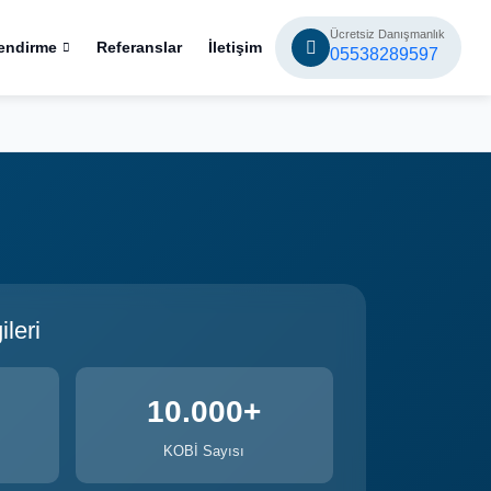
Ücretsiz Danışmanlık
endirme
Referanslar
İletişim
05538289597
leri
10.000+
KOBİ Sayısı