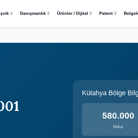
eşvik
Danışmanlık
Ürünler / Dijital
Patent
Belgel
Kütahya Bölge Bilgi
001
580.000
Nüfus