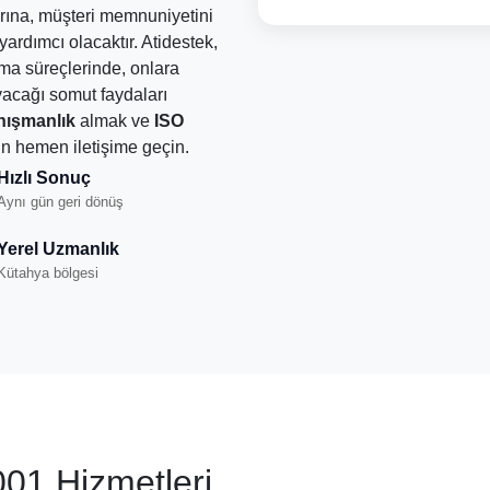
arına, müşteri memnuniyetini
ardımcı olacaktır. Atidestek,
ma süreçlerinde, onlara
yacağı somut faydaları
nışmanlık
almak ve
ISO
in hemen iletişime geçin.
Hızlı Sonuç
Aynı gün geri dönüş
Yerel Uzmanlık
Kütahya bölgesi
01 Hizmetleri