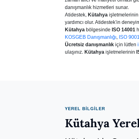
danışmanlık hizmetleri sunar.
Atidestek,
Kütahya
işletmelerini
yardımcı olur. Atidestek'in deney
Kütahya
bölgesinde
ISO 14001
h
KOSGEB Danışmanlığı
,
ISO 900
Ücretsiz danışmanlık
için lütfen
ulaşınız.
Kütahya
işletmelerinin
I
YEREL BILGILER
Kütahya Yerel