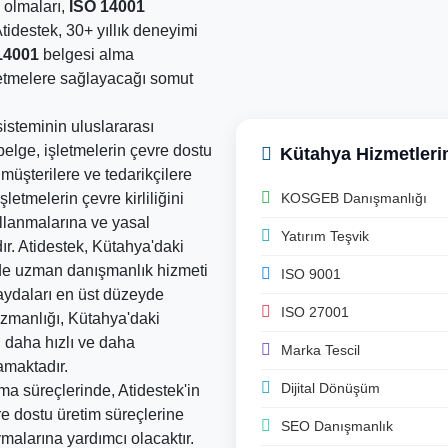
 olmaları,
ISO 14001
tidestek, 30+ yıllık deneyimi
14001
belgesi alma
letmelere sağlayacağı somut
sisteminin uluslararası
elge, işletmelerin çevre dostu
Kütahya Hizmetleri
 müşterilere ve tedarikçilere
KOSGEB Danışmanlığı
şletmelerin çevre kirliliğini
ullanmalarına ve yasal
Yatırım Teşvik
r. Atidestek, Kütahya'daki
de uzman danışmanlık hizmeti
ISO 9001
aydaları en üst düzeyde
ISO 27001
uzmanlığı, Kütahya'daki
 daha hızlı ve daha
Marka Tescil
amaktadır.
Dijital Dönüşüm
ma süreçlerinde, Atidestek'in
e dostu üretim süreçlerine
SEO Danışmanlık
malarına yardımcı olacaktır.