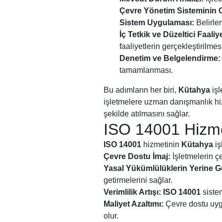
Çevre Yönetim Sisteminin 
Sistem Uygulaması:
Belirle
İç Tetkik ve Düzeltici Faaliy
faaliyetlerin gerçekleştirilmes
Denetim ve Belgelendirme:
tamamlanması.
Bu adımların her biri,
Kütahya
işl
işletmelere uzman danışmanlık hi
şekilde atılmasını sağlar.
ISO 14001 Hizmet
ISO 14001
hizmetinin
Kütahya
iş
Çevre Dostu İmaj:
İşletmelerin ç
Yasal Yükümlülüklerin Yerine Ge
getirmelerini sağlar.
Verimlilik Artışı:
ISO 14001
sistem
Maliyet Azaltımı:
Çevre dostu uygu
olur.