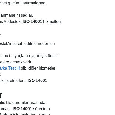
abet gücünü artırmalarına
lanmalarını sağlar.
. Atidestek,
ISO 14001
hizmetleri
?
stek'in tercih edilme nedenleri
r ve bu ihtiyaçlara uygun çözümler
lere destek verir.
rka Tescili
gibi diğer hizmetleri
.
ek, işletmelerin
ISO 14001
r
ilir. Bu durumlar arasında:
maması,
ISO 14001
sürecinin
ütahya
işletmelerine uzman