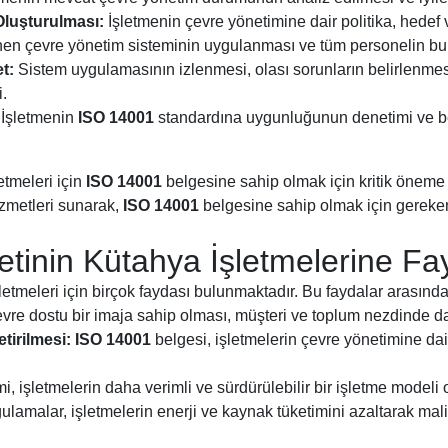
Oluşturulması:
İşletmenin çevre yönetimine dair politika, hedef 
nen çevre yönetim sisteminin uygulanması ve tüm personelin bu 
et:
Sistem uygulamasının izlenmesi, olası sorunların belirlenmesi
i.
İşletmenin
ISO 14001
standardına uygunluğunun denetimi ve b
etmeleri için
ISO 14001
belgesine sahip olmak için kritik öneme s
zmetleri sunarak,
ISO 14001
belgesine sahip olmak için gereken 
inin Kütahya İşletmelerine Fay
letmeleri için birçok faydası bulunmaktadır. Bu faydalar arasında
evre dostu bir imaja sahip olması, müşteri ve toplum nezdinde da
tirilmesi:
ISO 14001
belgesi, işletmelerin çevre yönetimine dai
i, işletmelerin daha verimli ve sürdürülebilir bir işletme modeli 
lamalar, işletmelerin enerji ve kaynak tüketimini azaltarak mal