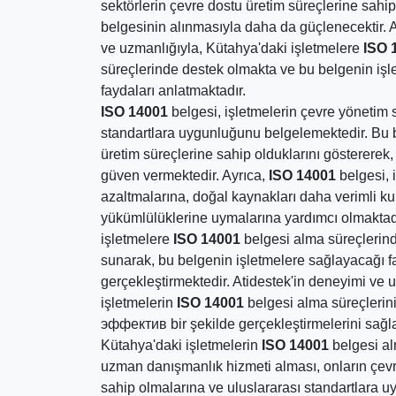
sektörlerin çevre dostu üretim süreçlerine sahip
belgesinin alınmasıyla daha da güçlenecektir. A
ve uzmanlığıyla, Kütahya'daki işletmelere
ISO 
süreçlerinde destek olmakta ve bu belgenin iş
faydaları anlatmaktadır.
ISO 14001
belgesi, işletmelerin çevre yönetim 
standartlara uygunluğunu belgelemektedir. Bu b
üretim süreçlerine sahip olduklarını göstererek,
güven vermektedir. Ayrıca,
ISO 14001
belgesi, i
azaltmalarına, doğal kaynakları daha verimli k
yükümlülüklerine uymalarına yardımcı olmaktadı
işletmelere
ISO 14001
belgesi alma süreçlerin
sunarak, bu belgenin işletmelere sağlayacağı f
gerçekleştirmektedir. Atidestek'in deneyimi ve 
işletmelerin
ISO 14001
belgesi alma süreçlerini
эффектив bir şekilde gerçekleştirmelerini sağl
Kütahya'daki işletmelerin
ISO 14001
belgesi al
uzman danışmanlık hizmeti alması, onların çevr
sahip olmalarına ve uluslararası standartlara uy