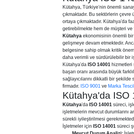
Kütahya, Türkiye'nin önemli sanayi
çıkmaktadır. Bu sektörlerin çevre
ortaya çıkmaktadır. Kütahya'da faa
getirebilmekte hem de müşteri ve 
Kütahya
ekonomisinin önemli bir 
gelişmeye devam etmektedir. Anca
belgesine sahip olmak kritik önem
daha verimli ve sürdürülebilir bir
Kütahya'da
ISO 14001
hizmetleri 
başarı oranı arasında büyük farklı
sağlayıcılarını dikkatli bir şekilde
firmadır.
ISO 9001
ve
Marka Tescil
Kütahya'da ISO 1
Kütahya
'da
ISO 14001
süreci, iş
işletmelerin mevcut durumlarını a
sürekli iyileştirilmesi gerekmektedi
İşletmeler için
ISO 14001
süreci ş
Mevcut Durum Analizi:
İşlet