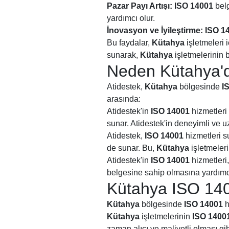
Pazar Payı Artışı:
ISO 14001
belg
yardımcı olur.
İnovasyon ve İyileştirme:
ISO 1
Bu faydalar,
Kütahya
işletmeleri 
sunarak,
Kütahya
işletmelerinin 
Neden Kütahya'da
Atidestek,
Kütahya
bölgesinde
I
arasında:
Atidestek'in
ISO 14001
hizmetleri
sunar. Atidestek'in deneyimli ve
Atidestek,
ISO 14001
hizmetleri 
de sunar. Bu,
Kütahya
işletmeleri
Atidestek'in
ISO 14001
hizmetleri
belgesine sahip olmasına yardımcı 
Kütahya ISO 140
Kütahya
bölgesinde
ISO 14001
h
Kütahya
işletmelerinin
ISO 1400
zaman alıcı ve maliyetli olması gib