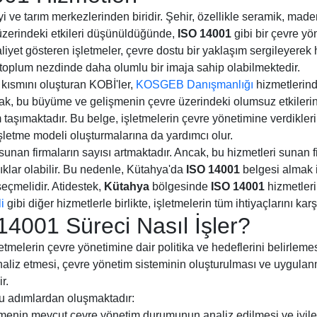
 ve tarım merkezlerinden biridir. Şehir, özellikle seramik, maden
 üzerindeki etkileri düşünüldüğünde,
ISO 14001
gibi bir çevre y
liyet gösteren işletmeler, çevre dostu bir yaklaşım sergileyerek
toplum nezdinde daha olumlu bir imaja sahip olabilmektedir.
kısmını oluşturan KOBİ'ler,
KOSGEB Danışmanlığı
hizmetlerin
k, bu büyüme ve gelişmenin çevre üzerindeki olumsuz etkilerin
 taşımaktadır. Bu belge, işletmelerin çevre yönetimine verdikler
 işletme modeli oluşturmalarına da yardımcı olur.
sunan firmaların sayısı artmaktadır. Ancak, bu hizmetleri sunan f
lıklar olabilir. Bu nedenle, Kütahya'da
ISO 14001
belgesi almak i
 seçmelidir. Atidestek,
Kütahya
bölgesinde
ISO 14001
hizmetler
i
gibi diğer hizmetlerle birlikte, işletmelerin tüm ihtiyaçlarını kar
4001 Süreci Nasıl İşler?
letmelerin çevre yönetimine dair politika ve hedeflerini belirleme
naliz etmesi, çevre yönetim sisteminin oluşturulması ve uygula
r.
u adımlardan oluşmaktadır:
menin mevcut çevre yönetim durumunun analiz edilmesi ve iyileş