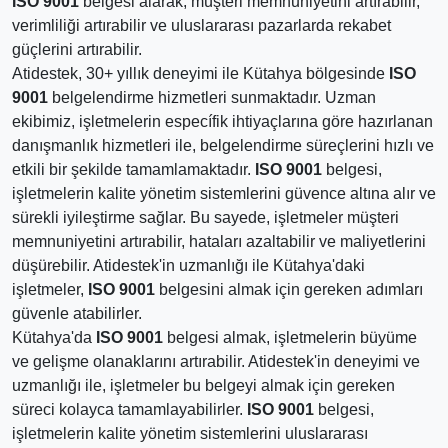
ISO 9001
belgesi alarak, müşteri memnuniyetini artırabilir,
verimliliği artırabilir ve uluslararası pazarlarda rekabet
güçlerini artırabilir.
Atidestek, 30+ yıllık deneyimi ile Kütahya bölgesinde
ISO
9001
belgelendirme hizmetleri sunmaktadır. Uzman
ekibimiz, işletmelerin específik ihtiyaçlarına göre hazırlanan
danışmanlık hizmetleri ile, belgelendirme süreçlerini hızlı ve
etkili bir şekilde tamamlamaktadır.
ISO 9001
belgesi,
işletmelerin kalite yönetim sistemlerini güvence altına alır ve
sürekli iyileştirme sağlar. Bu sayede, işletmeler müşteri
memnuniyetini artırabilir, hataları azaltabilir ve maliyetlerini
düşürebilir. Atidestek'in uzmanlığı ile Kütahya'daki
işletmeler,
ISO 9001
belgesini almak için gereken adımları
güvenle atabilirler.
Kütahya'da
ISO 9001
belgesi almak, işletmelerin büyüme
ve gelişme olanaklarını artırabilir. Atidestek'in deneyimi ve
uzmanlığı ile, işletmeler bu belgeyi almak için gereken
süreci kolayca tamamlayabilirler.
ISO 9001
belgesi,
işletmelerin kalite yönetim sistemlerini uluslararası