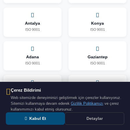
Antalya
Konya
ISO 9001
ISO 9001
Adana
Gaziantep
ISO 9001
ISO 9001
Çerez Bildirimi
Şanlıurfa
Kocaeli
ISO 9001
ISO 9001
Web sitemizde deneyiminizi geliştirmek için çerezler kullanıyoruz.
Sitemizi kullanmaya devam ederek
Gizlilik Politikamızı
ve çerez
kullanımımızı kabul etmiş olursunuz.
Kabul Et
Detaylar
Mersin
Diyarbakır