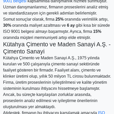
9001 belgesi
kapsamında danışmanlık hizmeti sunmuştur.
Uzman danışmanlarımız, firmanın proseslerini analiz etmiş
ve standardizasyon için gerekli adımları belirlemiştir.
Somut sonuçlar olarak, firma
25%
oranında verimlilik artışı,
30%
oranında maliyet azaltması ve
6 ay
gibi kısa bir sürede
ISO 9001 belgesi almayı başarmıştır. Ayrıca, firma
15%
oranında müşteri memnuniyeti artışı elde etmiştir.
Kütahya Çimento ve Maden Sanayi A.Ş. -
Çimento Sanayi
Kütahya Çimento ve Maden Sanayi A.Ş., 1975 yılında
kurulan ve 500 çalışanıyla çimento sanayi sektöründe
faaliyet gösteren bir firmadır. Faaliyet alanı, çimento ve
klinker üretimi olup, yıllık 50 milyon TL cirosu bulunmaktadır.
Firma, üretim proseslerinin iyileştirilmesi ve kalite yönetim
sisteminin kurulması ihtiyacını hissetmeye başlamıştır.
Ancak, bu süreçte karşılaşılan zorluklar arasında,
proseslerin analiz edilmesi ve iyileştirme önerilerinin
oluşturulması yer almaktaydı.
Atidestek, firmanın bu ihtiyacını karşılamak amacıyla
ISO