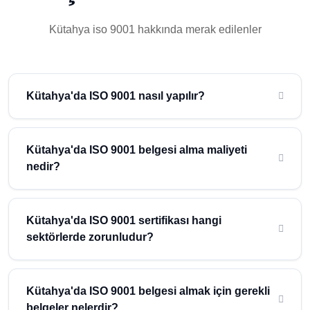
Kütahya iso 9001 hakkında merak edilenler
Kütahya'da ISO 9001 nasıl yapılır?
Kütahya'da ISO 9001 belgesi almak için, işletmenizin kalite
yönetim sisteminin ISO 9001 standardına uygunluğunu
Kütahya'da ISO 9001 belgesi alma maliyeti
sağlamak必要dır. Bu süreç, dokümantasyonun hazırlanması,
nedir?
prosedürlerin oluşturulması ve eğitimlerin verilmesi gibi adımları
içerir. Kütahya'nın sanayi ve ticaret odaklı yapısı
Kütahya'da ISO 9001 belgesi alma maliyeti, işletmenin
düşünüldüğünde, ISO 9001 belgesi almak, işletmelerin rekabet
büyüklüğü, sektör ve belgeleme sürecinin karmaşıklığı gibi
Kütahya'da ISO 9001 sertifikası hangi
gücünü artırabilir. Atidestek, Kütahya'daki işletmelere ISO 9001
faktörlere bağlı olarak değişebilir. Ancak, genel olarak, belgeleme
sektörlerde zorunludur?
danışmanlığı hizmeti sunarak, belge alma sürecini kolaylaştırır.
sürecinin maliyeti, danışmanlık hizmetleri, belgeleme ücretleri ve
eğitim giderleri gibi kalemleri içerir. Kütahya'da, özellikle
Kütahya'da, özellikle sanayi ve inşaat sektörlerinde faaliyet
madencilik ve seramik gibi sektörlerde faaliyet gösteren
gösteren işletmeler için, ISO 9001 sertifikası almak, müşteri
Kütahya'da ISO 9001 belgesi almak için gerekli
işletmeler için, ISO 9001 belgesi almak, uzun vadeli kazançlar
talepleri ve yasal zorunluluklar nedeniyle önemli hale gelebilir.
belgeler nelerdir?