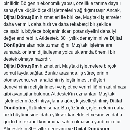
bir ilidir. Bölgenin ekonomik yapısı, özellikle tarıma dayalı
sanayi ve küçük ölçekli işletmelerin ağırlığını taşır. Ancak,
Dijital Dönüşüm
hizmetleri ile birlikte, Muş'taki işletmeler
daha verimli, daha hızlı ve daha rekabetçi bir şekilde
çalışabilir, böylece bölgenin ticari potansiyelini daha iyi
değerlendirebilir. Atidestek, 30+ yıllık deneyimini ve
Dijital
Dönüşüm
alanında uzmanlığını, Muş'taki işletmelere
sunarak, onların dijitalleşme yolculuklarında önemli bir
destek olmaya hazırdır.
Dijital Dönüşüm
hizmetleri, Muş'taki işletmelere birçok
somut fayda sağlar. Bunlar arasında, iş süreçlerinin
otomasyonu, veri analizinin iyileştirilmesi, müşteri
deneyiminin geliştirilmesi ve işletme verimliliğinin artırılması
gibi avantajlar bulunur. Atidestek'in uzmanları, Muş'taki
işletmelerin özel ihtiyaçlarına göre, kişiselleştirilmiş
Dijital
Dönüşüm
çözümleri sunar. Bu çözümler, işletmelerin daha
hızlı büyümesine, daha yüksek kar elde etmesine ve daha
güçlü bir rekabet konumuna sahip olmasına yardımcı olur.
Atidestek'in 30+ yıllık deneyimi ve
Dijital Dönüşüm