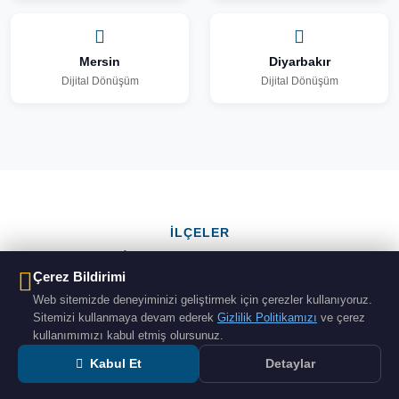
Mersin
Diyarbakır
Dijital Dönüşüm
Dijital Dönüşüm
İLÇELER
Muş İlçelerinde Dijital
Çerez Bildirimi
Dönüşüm
Web sitemizde deneyiminizi geliştirmek için çerezler kullanıyoruz.
Sitemizi kullanmaya devam ederek
Gizlilik Politikamızı
ve çerez
kullanımımızı kabul etmiş olursunuz.
Kabul Et
Detaylar
Merkez
Bulanık
Malazgirt