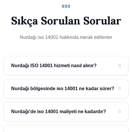
SSS
Sıkça Sorulan Sorular
Nurdağı iso 14001 hakkında merak edilenler
Nurdağı ISO 14001 hizmeti nasıl alınır?
Nurdağı (Gaziantep) bölgesinde iso 14001 hizmeti almak için
Atidestek'e başvurmanız yeterlidir. Uzman ekibimiz ücretsiz ön
Nurdağı bölgesinde iso 14001 ne kadar sürer?
değerlendirme yaparak size özel çözüm sunar.
Nurdağı bölgesindeki işletmeler için iso 14001 süreci,
işletmenizin büyüklüğü ve ihtiyaçlarına göre değişmektedir.
Nurdağı'de iso 14001 maliyeti ne kadardır?
Ortalama süre hakkında bilgi almak için ücretsiz danışmanlık
hizmetimizden yararlanabilirsiniz.
Nurdağı (Gaziantep) bölgesinde iso 14001 maliyeti işletmenizin