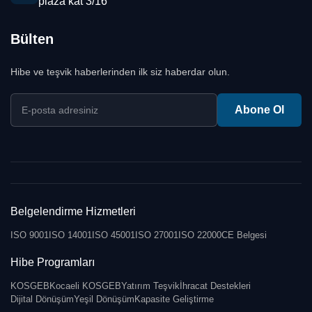
plaza kat 3/16
Bülten
Hibe ve teşvik haberlerinden ilk siz haberdar olun.
E-posta adresiniz
Abone Ol
Belgelendirme Hizmetleri
ISO 9001
ISO 14001
ISO 45001
ISO 27001
ISO 22000
CE Belgesi
Hibe Programları
KOSGEB
Kocaeli KOSGEB
Yatırım Teşvik
İhracat Destekleri
Dijital Dönüşüm
Yeşil Dönüşüm
Kapasite Geliştirme