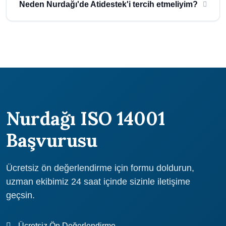
ölçeğine ve ihtiyaçlarına göre belirlenmektedir. Atidestek olarak
Neden Nurdağı'de Atidestek'i tercih etmeliyim?
uygun fiyatlı ve kaliteli hizmet sunuyoruz. Ücretsiz teklif almak
için bize ulaşın.
Atidestek, 30 yılı aşkın deneyimi ile Gaziantep ve Nurdağı
bölgesinde güvenilir danışmanlık hizmeti sunmaktadır. 1000+
başarılı proje, uzman ekip ve ücretsiz ön değerlendirme
avantajlarından yararlanın.
Nurdağı ISO 14001
Başvurusu
Ücretsiz ön değerlendirme için formu doldurun,
uzman ekibimiz 24 saat içinde sizinle iletişime
geçsin.
Ücretsiz Ön Değerlendirme