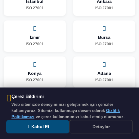
İstanbul
Ankara
ISO 27001
ISO 27001
İzmir
Bursa
ISO 27001
ISO 27001
Konya
Adana
ISO 27001
ISO 27001
Çerez Bildirimi
Web sitemizde deneyiminizi geliştirmek için çerezler
Gaziantep
Şanlıurfa
kullanıyoruz. Sitemizi kullanmaya devam ederek
Gizlilik
ISO 27001
ISO 27001
Politikamızı
ve çerez kullanımımızı kabul etmiş olursunuz.
Kabul Et
Detaylar