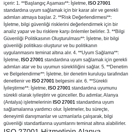
içerir: 1. **Başlangıç Aşaması**: İşletme,
ISO 27001
standardına uyum sağlamak için bir karar alır ve gerekli
adımları atmaya başlar. 2. **Risk Değerlendirmesi**:
İşletme, bilgi güvenliği risklerini değerlendirmek için bir
analiz yapar ve bu risklere karşı önlemler belirler. 3. **Bilgi
Güvenliği Politikasının Oluşturulması**: İşletme, bir bilgi
güvenliği politikası oluşturur ve bu politikanın
uygulanmasını teminat altına alır. 4. **Uyum Sağlama**:
İşletme,
ISO 27001
standardına uyum sağlamak için gerekli
adımları atar ve bu uyumun sürekliliğini sağlar. 5. **Denetim
ve Belgelendirme**: İşletme, bir denetim kuruluşu tarafından
denetlenir ve
ISO 27001
belgesini alır. 6. **Sürekli
İyileştirme**: İşletme,
ISO 27001
standardına uyumunu
sürekli olarak iyileştirir ve günceller. Bu adımlar, Alanya
(Antalya) işletmelerinin
ISO 27001
standardına uyum
sağlamalarına yardımcı olur. İşletmeler, bu süreçte,
deneyimli danışmanlar ve uzmanlarla çalışarak, bilgi
güvenliği standartlarına uyumlarını teminat altına alabilirler.
ISO 27001 Hizmetinin Alanya