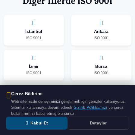
Diğer İllerde ISO 9001
İstanbul
Ankara
ISO 9001
ISO 9001
İzmir
Bursa
ISO 9001
ISO 9001
Çerez Bildirimi
Antalya
Konya
Web sitemizde deneyiminizi geliştirmek için çerezler kullanıyoruz.
Sitemizi kullanmaya devam ederek
Gizlilik Politikamızı
ve çerez
ISO 9001
ISO 9001
kullanımımızı kabul etmiş olursunuz.
Kabul Et
Detaylar