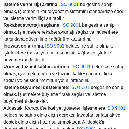
İşletme verimliliği artırma
:
ISO 9001
belgesine sahip
olmak, işletmenin kalite yönetim sistemini standardize eder
ve işletme verimliliği artırabilir.
Rekabet avantajı sağlama
:
ISO 9001
belgesine sahip
olmak, işletmelere rekabet avantajı sağlar ve müşterilere
karşı daha güvenilir bir görünüm kazandırır.
İnovasyon artırma
:
ISO 9001
belgesine sahip olmak,
işletmelere inovasyon artırma fırsatı sağlar ve işletme
büyümesini destekler.
Ürün ve hizmet kalitesi artırma
:
ISO 9001
belgesine sahip
olmak, işletmelere ürün ve hizmet kalitesi artırma fırsatı
sağlar ve müşteri memnuniyetini artırabilir.
İşletme büyümesi destekleme
:
ISO 9001
belgesine sahip
olmak, işletmelere büyüme fırsatı sağlar ve işletme
büyümesini destekler.
Atidestek, Karabük'te faaliyet gösteren işletmelere
ISO 9001
belgesine sahip olmak için gereken faydaları anlatmak ve
destek olmak için hazır bulunmaktadır. Atidestek'in
deneyimli danışmanları, işletmelere
ISO 9001
belgesine