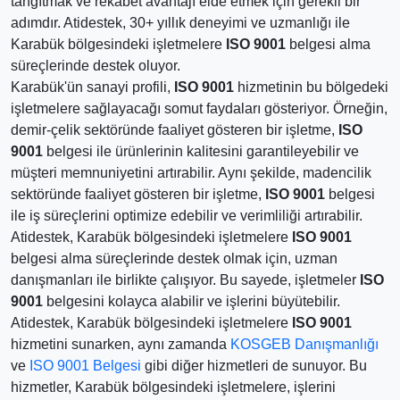
tăngıtmak ve rekabet avantajı elde etmek için gerekli bir
adımdır. Atidestek, 30+ yıllık deneyimi ve uzmanlığı ile
Karabük bölgesindeki işletmelere
ISO 9001
belgesi alma
süreçlerinde destek oluyor.
Karabük'ün sanayi profili,
ISO 9001
hizmetinin bu bölgedeki
işletmelere sağlayacağı somut faydaları gösteriyor. Örneğin,
demir-çelik sektöründe faaliyet gösteren bir işletme,
ISO
9001
belgesi ile ürünlerinin kalitesini garantileyebilir ve
müşteri memnuniyetini artırabilir. Aynı şekilde, madencilik
sektöründe faaliyet gösteren bir işletme,
ISO 9001
belgesi
ile iş süreçlerini optimize edebilir ve verimliliği artırabilir.
Atidestek, Karabük bölgesindeki işletmelere
ISO 9001
belgesi alma süreçlerinde destek olmak için, uzman
danışmanları ile birlikte çalışıyor. Bu sayede, işletmeler
ISO
9001
belgesini kolayca alabilir ve işlerini büyütebilir.
Atidestek, Karabük bölgesindeki işletmelere
ISO 9001
hizmetini sunarken, aynı zamanda
KOSGEB Danışmanlığı
ve
ISO 9001 Belgesi
gibi diğer hizmetleri de sunuyor. Bu
hizmetler, Karabük bölgesindeki işletmelere, işlerini