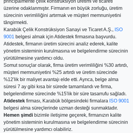
principalmente çelik konstrüksiyon üretimi ve ticareti
üzerine odaklanmıştır. Firmanın en büyük zorluğu, üretim
sürecinin verimliliğini artırmak ve müşteri memnuniyetini
tăngirmekti.
Karabük Çelik Konstrüksiyon Sanayi ve Ticaret A.Ş.,
ISO
9001
belgesi almak için Atidestek firmasına başvurdu.
Atidestek, firmanın üretim sürecini analiz ederek, kalite
yönetim sisteminin kurulmasına ve belgelendirme sürecinin
yürütülmesine yardımcı oldu.
Somut sonuçlar olarak, firma üretim verimliliğini %30 artırdı,
müşteri memnuniyetini %25 artırdı ve üretim sürecinde
%12'lik bir maliyet avantajı elde etti. Ayrıca, belge alma
süresi 7 ay gibi kısa bir sürede tamamlandı ve firma,
belgelendirme sürecinde %15'lik bir süre tasarrufu sağladı.
Atidestek
firması, Karabük bölgesindeki firmalara
ISO 9001
belgesi alma süreçlerinde uzman desteği sunmaktadır.
Hemen şimdi
bizimle iletişime geçerek, firmanızın kalite
yönetim sisteminin kurulmasına ve belgelendirme sürecinin
yürütülmesine yardımcı olabiliriz.