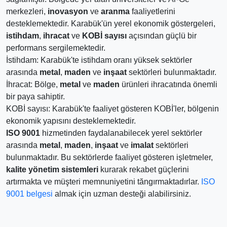
merkezleri,
inovasyon
ve
aranma
faaliyetlerini
desteklemektedir. Karabük'ün yerel ekonomik göstergeleri,
istihdam
,
ihracat
ve
KOBİ sayısı
açısından güçlü bir
performans sergilemektedir.
İstihdam: Karabük'te istihdam oranı yüksek sektörler
arasında
metal
,
maden
ve
inşaat
sektörleri bulunmaktadır.
İhracat: Bölge,
metal
ve
maden
ürünleri ihracatında önemli
bir paya sahiptir.
KOBİ sayısı: Karabük'te faaliyet gösteren KOBİ'ler, bölgenin
ekonomik yapısını desteklemektedir.
ISO 9001
hizmetinden faydalanabilecek yerel sektörler
arasında
metal
,
maden
,
inşaat
ve
imalat
sektörleri
bulunmaktadır. Bu sektörlerde faaliyet gösteren işletmeler,
kalite yönetim sistemleri
kurarak rekabet güçlerini
artırmakta ve müşteri memnuniyetini tăngırmaktadırlar.
ISO
9001 belgesi
almak için uzman desteği alabilirsiniz.