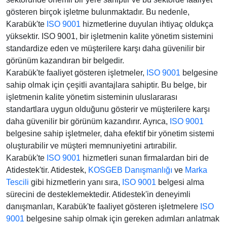
gösteren birçok işletme bulunmaktadır. Bu nedenle,
Karabük'te
ISO 9001
hizmetlerine duyulan ihtiyaç oldukça
yüksektir. ISO 9001, bir işletmenin kalite yönetim sistemini
standardize eden ve müşterilere karşı daha güvenilir bir
görünüm kazandıran bir belgedir.
Karabük'te faaliyet gösteren işletmeler,
ISO 9001
belgesine
sahip olmak için çeşitli avantajlara sahiptir. Bu belge, bir
işletmenin kalite yönetim sisteminin uluslararası
standartlara uygun olduğunu gösterir ve müşterilere karşı
daha güvenilir bir görünüm kazandırır. Ayrıca,
ISO 9001
belgesine sahip işletmeler, daha efektif bir yönetim sistemi
oluşturabilir ve müşteri memnuniyetini artırabilir.
Karabük'te
ISO 9001
hizmetleri sunan firmalardan biri de
Atidestek'tir. Atidestek,
KOSGEB Danışmanlığı
ve
Marka
Tescili
gibi hizmetlerin yanı sıra,
ISO 9001
belgesi alma
sürecini de desteklemektedir. Atidestek'in deneyimli
danışmanları, Karabük'te faaliyet gösteren işletmelere
ISO
9001
belgesine sahip olmak için gereken adımları anlatmak