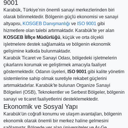
9001
Karabük, Türkiye'nin önemli sanayi merkezlerinden biri
olarak bilinmektedir. Bölgenin güçlü ekonomisi ve sanayi
altyapısı,
KOSGEB Danışmanlığı
ve
ISO 9001
gibi
hizmetlere olan talebi artırmaktadır. Karabük'te yer alan
KOSGEB İl/İlçe Müdürlüğü
, küçük ve orta ölçekli
işletmelere destek sağlamakta ve bölgenin ekonomik
gelişimine katkıda bulunmaktadır.
Karabük Ticaret ve Sanayi Odası, bölgedeki işletmelerin
çıkarlarını korumak ve geliştirmek amacıyla faaliyet
göstermektedir. Odanın üyeleri,
ISO 9001
gibi kalite yönetim
sistemlerine sahip olmak suretiyle rekabet güçlerini
artırmaktadırlar. Karabük'te bulunan Organize Sanayi
Bölgeleri (OSB), Teknokentler ve Serbest Bölgeler, bölgenin
sanayi ve ticaret faaliyetlerini desteklemektedir.
Ekonomik ve Sosyal Yapı
Karabük'ün coğrafi konumu ve ulaşım avantajları, bölgenin
ekonomik olarak önemli bir merkez haline gelmesini
sağlamıştır. Bölgede yer alan üniversiteler ve Ar-Ge