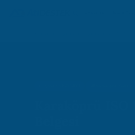
Anasayfa
Hibe & Teşv
Ana Sayfa
Şanlıurfa
Şanlıurfa ISO 14001
Karaköprü (Şanlıurfa
Şanlıurfa ISO 14001
Karaköprü ISO 
Belgesi