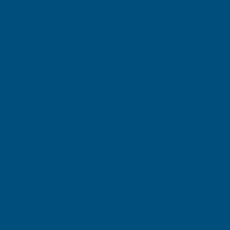
rına göre
yararlanabilirsiniz.
öre belirlenmektedir.
aşın.
ık hizmeti
n yararlanın.
001 Başvurusu