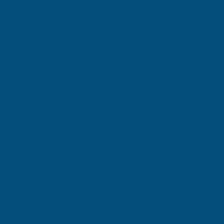
Karaköprü ISO 1
Karaköprü (Şanlıurfa)
ekibimiz ücretsiz ön 
Karaköprü bölg