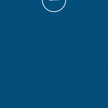
 işletmeler için iso 14001 süreci, işletmenizin büyüklüğü ve ihtiyaçla
ma süre hakkında bilgi almak için ücretsiz danışmanlık hizmetimizden 
o 14001 maliyeti ne kadardır?
bölgesinde iso 14001 maliyeti işletmenizin ölçeğine ve ihtiyaçlarına g
fiyatlı ve kaliteli hizmet sunuyoruz. Ücretsiz teklif almak için bize ul
'de Atidestek'i tercih etmeliyim?
ın deneyimi ile Şanlıurfa ve Karaköprü bölgesinde güvenilir danışmanl
şarılı proje, uzman ekip ve ücretsiz ön değerlendirme avantajlarında
Ücretsiz ISO 14
01