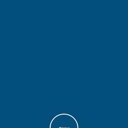
SSS
Sıkça Sorulan Sorular
Karaköprü iso 14001 hakkında merak edilenler
4001 hizmeti nasıl alınır?
 bölgesinde iso 14001 hizmeti almak için Atidestek'e başvurmanız yet
değerlendirme yaparak size özel çözüm sunar.
esinde iso 14001 ne kadar sürer?