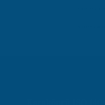
Karaköprü bölgesindeki
değişmektedir. Ortala
Karaköprü'de is
Karaköprü (Şanlıurfa) 
Atidestek olarak uygun 
Neden Karaköprü
Atidestek, 30 yılı aşk
sunmaktadır. 1000+ ba
Karaköprü ISO 140