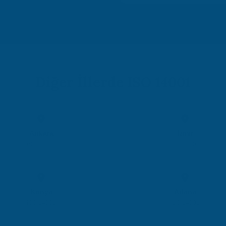
Diğer İllerde ISO 14001
Ankara
İzmir
ISO 14001
ISO 14001
Konya
Adana
ISO 14001
ISO 14001