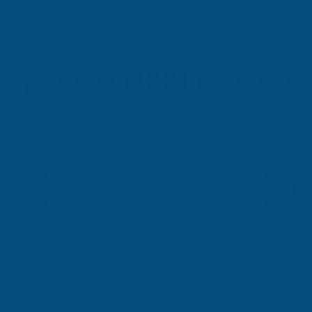
SÜREÇ
köprü ISO 14001 Başvuru S
Atidestek ile iso 14001 süreciniz 5 adımda tamamlanır
2
3
4
Analiz
Hazırlık
Başvuru
k değerlendirmesi
Evrak ve proje hazırlığı
Resmi başvuru i