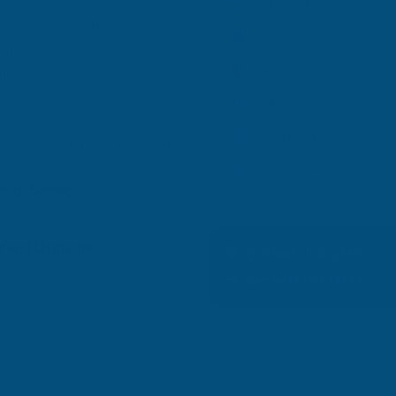
Yatırım Teşvik
meti arıyorsanız doğru
ISO 9001
yimimizle, Karaköprü ve
ISO 27001
ık desteği sağlıyoruz.
Marka Tescil
k dinamiklerini, sektörel
Dijital Dönüşüm
 en uygun çözümü sunmaktadır.
SEO Danışmanlık
Hızlı Sonuç
Aynı gün geri dönüş
Yerel Uzmanlık
Şanlıurfa İl Sayfası
Karaköprü bölgesi
Şanlıurfa ISO 14001 →