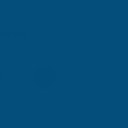
üreci
5
Takip
şlemi
Sonuç ve süreç takibi