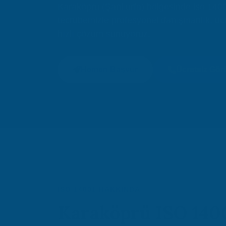
Karaköprü (Şanlıurfa) bölgesinde iso 14001
tecrübemizle profesyonel danışmanlık, üc
hızlı çözüm sunuyoruz.
Hemen Başvur
Ücretsiz Gö
ISO 14001 HAKKINDA
Karaköprü ISO 140