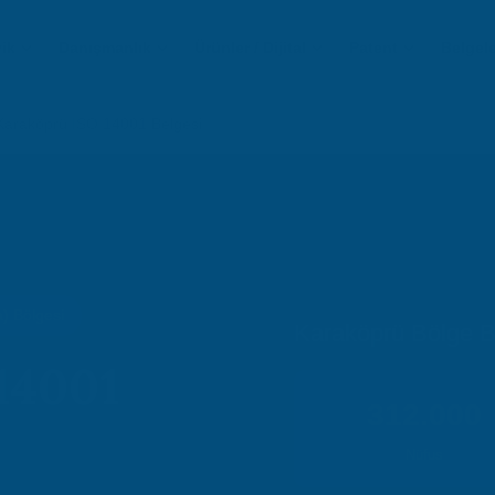
ik
Danışmanlık
Ürünler / Dijital
Patent
Belgel
Karaköprü ISO 14001 Belgesi
) Bölgesi
Karaköprü Bölge Bil
14001
312.000
Nüfus