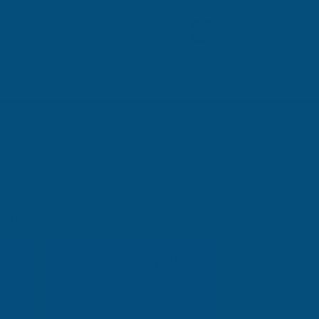
Ücretsiz Danışmanlık
endirme
Referanslar
İletişim
05538289597
gileri
Guneydogu Anadolu
Bölge