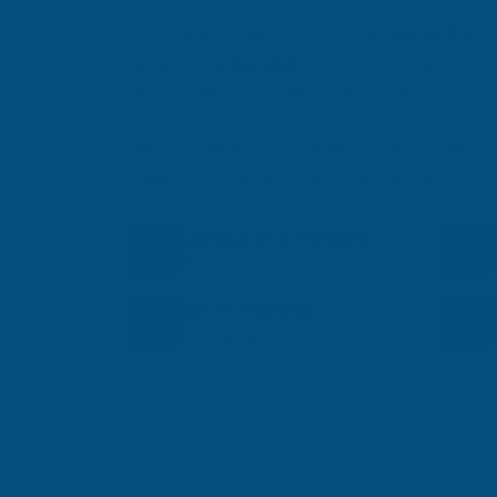
Karaköprü (Şanlıurfa) bölgesinde
iso 14001
hiz
yerdesiniz.
Atidestek
olarak 30 yılı aşkın dene
çevresindeki işletmelere profesyonel danışmanl
Uzman kadromuz, Karaköprü bölgesinin ekonomi
yapısını ve yerel fırsatları analiz ederek size
Ücretsiz Değerlendirme
İlk görüşme ücretsiz
30+ Yıl Tecrübe
1000+ proje