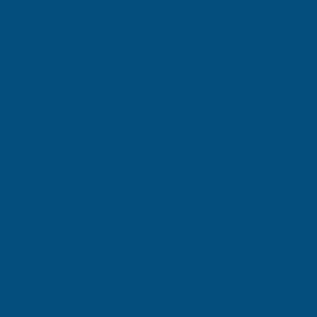
İstanbul
ISO 14001
Antalya
ISO 14001