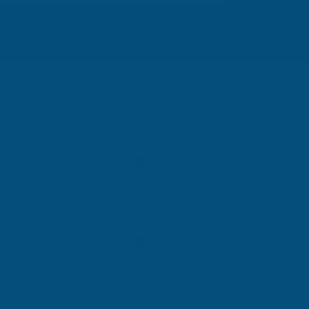
Bursa
ISO 14001
Gaziantep
ISO 14001