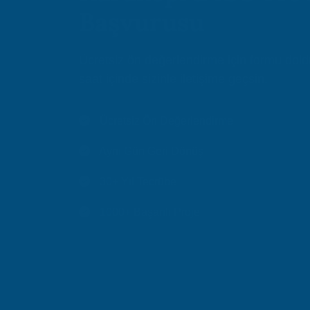
Başvurusu
Ücretsiz ön değerlendirme için formu dol
saat içinde sizinle iletişime geçsin.
Ücretsiz Ön Değerlendirme
Aynı Gün Geri Dönüş
30+ Yıl Tecrübe
1000+ Başarılı Proje