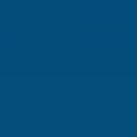
 hizmetleri. 30+ yıllık
retsiz ön değerlendirme ve
Sanliurfa KOSGEB
Sektörler:
Tarim, Tekstil
rüşme
Şanlıurfa Hizmetle
01
KOSGEB Danışmanlığı