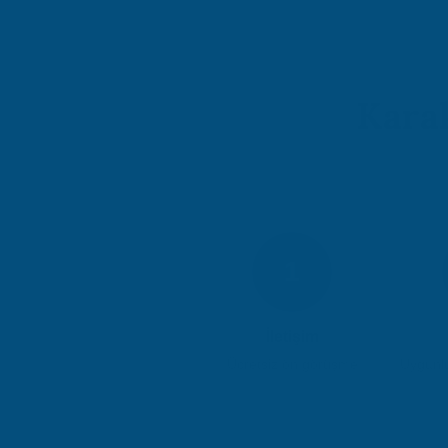
Kara
1
İletişim
Ücretsiz ön görüşme
Uygunlu