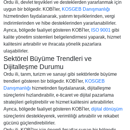
Ordu ili, devlet teşvikleri ve desteklerden yararlanmak için
uygun bir bölgedir. KOBİ'ler,
KOSGEB Danışmanlığı
hizmetinden faydalanarak, yatırım teşviklerinden, vergi
indirimlerinden ve hibe desteklerinden yararlanabilirler.
Ayrıca, bölgede faaliyet gösteren KOBİ'ler,
ISO 9001
gibi
kalite yönetim sistemleri belgelendirmesi yaparak, hizmet
kalitesini artırabilir ve ihracata yönelik pazarlara
ulaşabilirler.
Sektörel Büyüme Trendleri ve
Dijitalleşme Durumu
Ordu ili, tarım, turizm ve sanayi gibi sektörlerde büyüme
trendleri gösteren bir bölgedir. KOBİ'ler,
KOSGEB
Danışmanlığı
hizmetinden faydalanarak, dijitalleşme
süreçlerini hızlandırabilir, e-ticaret ve dijital pazarlama
stratejileri geliştirebilir ve hizmet kalitesini artırabilirler.
Ayrıca, bölgede faaliyet gösteren KOBİ'ler,
dijital dönüşüm
süreçlerini destekleyerek, verimliliği artırabilir ve rekabet
gücünü güçlendirebilirler.
Ordu ili, KOBİ'ler için önemli fırsatlar sunan bir bölgedir.