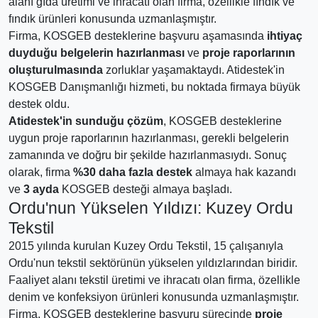
alanı gıda üretimi ve ihracatı olan firma, özellikle fındık ve
fındık ürünleri konusunda uzmanlaşmıştır.
Firma, KOSGEB desteklerine başvuru aşamasında
ihtiyaç
duyduğu belgelerin hazırlanması
ve
proje raporlarının
oluşturulmasında
zorluklar yaşamaktaydı. Atidestek'in
KOSGEB Danışmanlığı hizmeti, bu noktada firmaya büyük
destek oldu.
Atidestek'in sunduğu çözüm
, KOSGEB desteklerine
uygun proje raporlarının hazırlanması, gerekli belgelerin
zamanında ve doğru bir şekilde hazırlanmasıydı. Sonuç
olarak, firma
%30 daha fazla destek
almaya hak kazandı
ve
3 ayda
KOSGEB desteği almaya başladı.
Ordu'nun Yükselen Yıldızı: Kuzey Ordu
Tekstil
2015 yılında kurulan Kuzey Ordu Tekstil, 15 çalışanıyla
Ordu'nun tekstil sektörünün yükselen yıldızlarından biridir.
Faaliyet alanı tekstil üretimi ve ihracatı olan firma, özellikle
denim ve konfeksiyon ürünleri konusunda uzmanlaşmıştır.
Firma, KOSGEB desteklerine başvuru sürecinde
proje