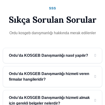
SSS
Sıkça Sorulan Sorular
Ordu kosgeb danışmanlığı hakkında merak edilenler
Ordu'da KOSGEB Danışmanlığı nasıl yapılır?
Ordu'da KOSGEB Danışmanlığı, küçük ve orta ölçekli
işletmelerin (KOBİ) desteklenmesi amacıyla sunulan bir
Ordu'da KOSGEB Danışmanlığı hizmeti veren
hizmettir. Bu hizmet, işletmelerin KOSGEB tarafından sağlanan
firmalar hangileridir?
hibe ve desteklerden yararlanmasını kolaylaştırır. Ordu'da
KOSGEB Danışmanlığı almak isteyen işletmeler, Atidestek gibi
Ordu'da KOSGEB Danışmanlığı hizmeti veren firmalar arasında,
deneyimli danışmanlık firmalarıyla çalışarak, KOSGEB'in
Atidestek gibi deneyimli ve uzman danışmanlık şirketleri
Ordu'da KOSGEB Danışmanlığı hizmeti almak
sunduğu fırsatları değerlendirebilirler. Atidestek, Ordu'da
bulunmaktadır. Atidestek, 30 yılı aşkın süredir KOSGEB
için gerekli belgeler nelerdir?