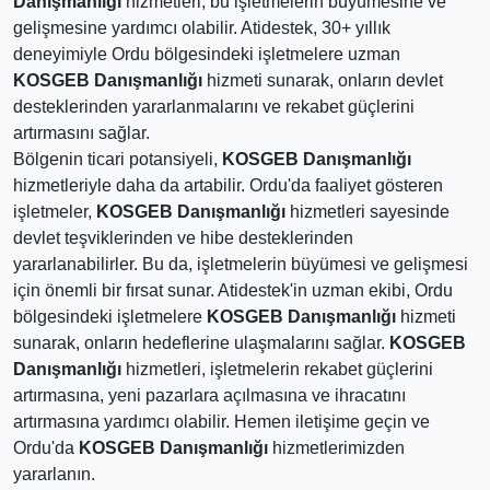
Danışmanlığı
hizmetleri, bu işletmelerin büyümesine ve
gelişmesine yardımcı olabilir. Atidestek, 30+ yıllık
deneyimiyle Ordu bölgesindeki işletmelere uzman
KOSGEB Danışmanlığı
hizmeti sunarak, onların devlet
desteklerinden yararlanmalarını ve rekabet güçlerini
artırmasını sağlar.
Bölgenin ticari potansiyeli,
KOSGEB Danışmanlığı
hizmetleriyle daha da artabilir. Ordu'da faaliyet gösteren
işletmeler,
KOSGEB Danışmanlığı
hizmetleri sayesinde
devlet teşviklerinden ve hibe desteklerinden
yararlanabilirler. Bu da, işletmelerin büyümesi ve gelişmesi
için önemli bir fırsat sunar. Atidestek'in uzman ekibi, Ordu
bölgesindeki işletmelere
KOSGEB Danışmanlığı
hizmeti
sunarak, onların hedeflerine ulaşmalarını sağlar.
KOSGEB
Danışmanlığı
hizmetleri, işletmelerin rekabet güçlerini
artırmasına, yeni pazarlara açılmasına ve ihracatını
artırmasına yardımcı olabilir. Hemen iletişime geçin ve
Ordu'da
KOSGEB Danışmanlığı
hizmetlerimizden
yararlanın.