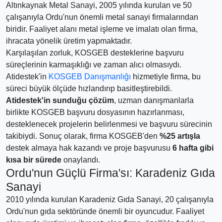
Altınkaynak Metal Sanayi, 2005 yılında kurulan ve 50
çalışanıyla Ordu'nun önemli metal sanayi firmalarından
biridir. Faaliyet alanı metal işleme ve imalatı olan firma,
ihracata yönelik üretim yapmaktadır.
Karşılaşılan zorluk, KOSGEB desteklerine başvuru
süreçlerinin karmaşıklığı ve zaman alıcı olmasıydı.
Atidestek'in
KOSGEB Danışmanlığı
hizmetiyle firma, bu
süreci büyük ölçüde hızlandırıp basitleştirebildi.
Atidestek'in sunduğu çözüm
, uzman danışmanlarla
birlikte KOSGEB başvuru dosyasının hazırlanması,
desteklenecek projelerin belirlenmesi ve başvuru sürecinin
takibiydi. Sonuç olarak, firma KOSGEB'den
%25 artışla
destek almaya hak kazandı ve proje başvurusu
6 hafta gibi
kısa bir sürede
onaylandı.
Ordu'nun Güçlü Firma'sı: Karadeniz Gıda
Sanayi
2010 yılında kurulan Karadeniz Gıda Sanayi, 20 çalışanıyla
Ordu'nun gıda sektöründe önemli bir oyuncudur. Faaliyet