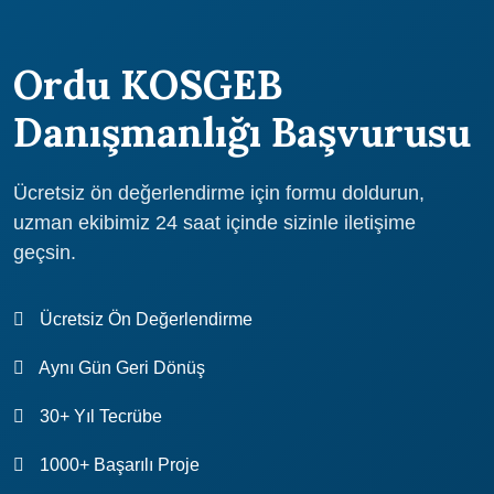
KOSGEB Danışmanlığı hizmeti sunarken, işletmelerin
uzman danışmanları ile hizmet vermektedir. Atidestek, Ordu'da
ihtiyaçlarına özel çözümler üretir. Atidestek ile Ordu'da KOSGEB
KOSGEB Danışmanlığı hizmeti sunarken, işletmelerin
Ordu KOSGEB
Danışmanlığı hizmeti alabilirsiniz.
ihtiyaçlarına özel çözümler üretir. Atidestek ile Ordu'da KOSGEB
Danışmanlığı hizmeti alabilirsiniz. Atidestek hakkında daha fazla
Danışmanlığı Başvurusu
bilgi almak için, web sitemizi ziyaret edebilir veya bizimle
iletişime geçebilirsiniz.
Ücretsiz ön değerlendirme için formu doldurun,
uzman ekibimiz 24 saat içinde sizinle iletişime
geçsin.
Ücretsiz Ön Değerlendirme
Aynı Gün Geri Dönüş
30+ Yıl Tecrübe
1000+ Başarılı Proje