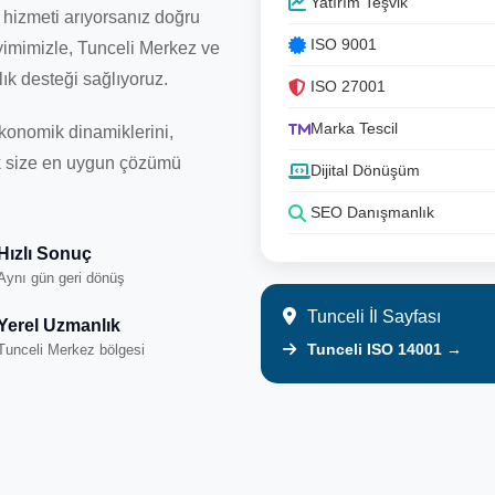
Yatırım Teşvik
hizmeti arıyorsanız doğru
ISO 9001
yimimizle, Tunceli Merkez ve
ık desteği sağlıyoruz.
ISO 27001
Marka Tescil
onomik dinamiklerini,
rek size en uygun çözümü
Dijital Dönüşüm
SEO Danışmanlık
Hızlı Sonuç
Aynı gün geri dönüş
Tunceli İl Sayfası
Yerel Uzmanlık
Tunceli ISO 14001 →
Tunceli Merkez bölgesi