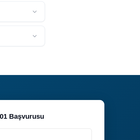
yaçlarına göre
yararlanabilirsiniz.
a göre
lmak için bize ulaşın.
anlık hizmeti
n yararlanın.
001 Başvurusu