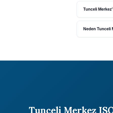
Tunceli Merkez bölgesi
değişmektedir. Ortala
Tunceli Merkez'
Tunceli Merkez (Tuncel
belirlenmektedir. Atide
Neden Tunceli M
Atidestek, 30 yılı aşk
sunmaktadır. 1000+ ba
Tunceli Merkez ISO