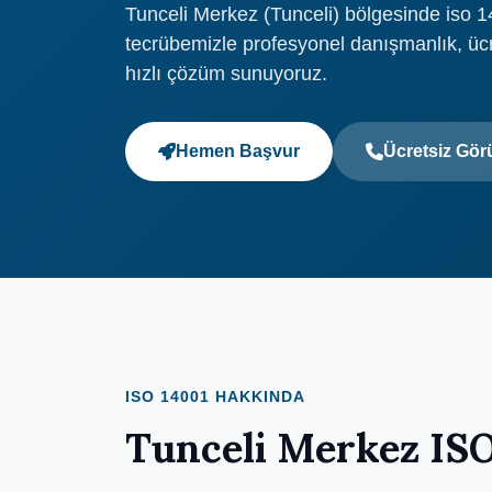
Tunceli Merkez (Tunceli) bölgesinde iso 14
tecrübemizle profesyonel danışmanlık, üc
hızlı çözüm sunuyoruz.
Hemen Başvur
Ücretsiz Gö
ISO 14001 HAKKINDA
Tunceli Merkez ISO