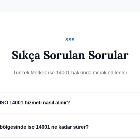
SSS
Sıkça Sorulan Sorular
Tunceli Merkez iso 14001 hakkında merak edilenler
ISO 14001 hizmeti nasıl alınır?
li) bölgesinde iso 14001 hizmeti almak için Atidestek'e başvurmanız 
değerlendirme yaparak size özel çözüm sunar.
 bölgesinde iso 14001 ne kadar sürer?