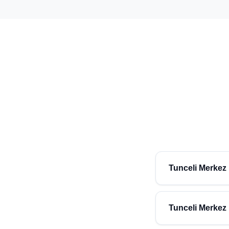
Tunceli Merkez 
Tunceli Merkez (Tunce
ekibimiz ücretsiz ön 
Tunceli Merkez