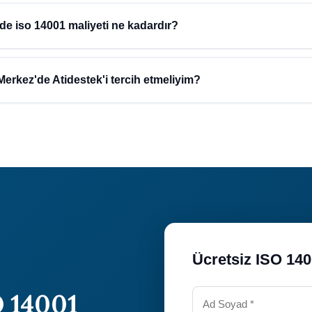
ndeki işletmeler için iso 14001 süreci, işletmenizin büyüklüğü ve ihti
ma süre hakkında bilgi almak için ücretsiz danışmanlık hizmetimizden 
de iso 14001 maliyeti ne kadardır?
i) bölgesinde iso 14001 maliyeti işletmenizin ölçeğine ve ihtiyaçların
stek olarak uygun fiyatlı ve kaliteli hizmet sunuyoruz. Ücretsiz teklif a
erkez'de Atidestek'i tercih etmeliyim?
ın deneyimi ile Tunceli ve Tunceli Merkez bölgesinde güvenilir danışm
şarılı proje, uzman ekip ve ücretsiz ön değerlendirme avantajlarında
Ücretsiz ISO 14
 14001