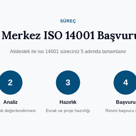
SÜREÇ
 Merkez ISO 14001 Başvur
Atidestek ile iso 14001 süreciniz 5 adımda tamamlanır
2
3
4
Analiz
Hazırlık
Başvuru
k değerlendirmesi
Evrak ve proje hazırlığı
Resmi başvuru i