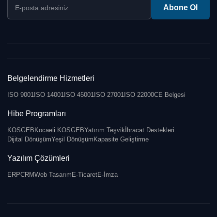
E-posta adresiniz
Abone Ol
Belgelendirme Hizmetleri
ISO 9001
ISO 14001
ISO 45001
ISO 27001
ISO 22000
CE Belgesi
Hibe Programları
KOSGEB
Kocaeli KOSGEB
Yatırım Teşvik
İhracat Destekleri
Dijital Dönüşüm
Yeşil Dönüşüm
Kapasite Geliştirme
Yazılım Çözümleri
ERP
CRM
Web Tasarım
E-Ticaret
E-İmza