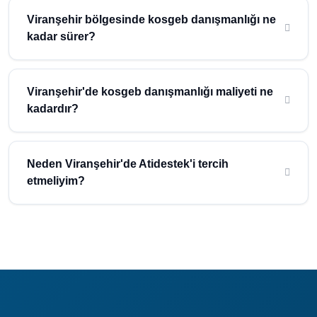
almak için Atidestek'e başvurmanız yeterlidir. Uzman ekibimiz
Viranşehir bölgesinde kosgeb danışmanlığı ne
ücretsiz ön değerlendirme yaparak size özel çözüm sunar.
kadar sürer?
Viranşehir bölgesindeki işletmeler için kosgeb danışmanlığı
süreci, işletmenizin büyüklüğü ve ihtiyaçlarına göre
Viranşehir'de kosgeb danışmanlığı maliyeti ne
değişmektedir. Ortalama süre hakkında bilgi almak için ücretsiz
kadardır?
danışmanlık hizmetimizden yararlanabilirsiniz.
Viranşehir (Şanlıurfa) bölgesinde kosgeb danışmanlığı maliyeti
işletmenizin ölçeğine ve ihtiyaçlarına göre belirlenmektedir.
Neden Viranşehir'de Atidestek'i tercih
Atidestek olarak uygun fiyatlı ve kaliteli hizmet sunuyoruz.
etmeliyim?
Ücretsiz teklif almak için bize ulaşın.
Atidestek, 30 yılı aşkın deneyimi ile Şanlıurfa ve Viranşehir
bölgesinde güvenilir danışmanlık hizmeti sunmaktadır. 1000+
başarılı proje, uzman ekip ve ücretsiz ön değerlendirme
avantajlarından yararlanın.