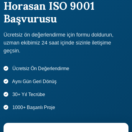
Horasan ISO 9001
(Erzurum) şirketlerine, deneyimli danışmanları ile birlikte, hızlı ve
etkili bir şekilde ISO 9001 belgesi alma sürecini tamamlama
Başvurusu
imkanı sunar. Atidestek ile çalışarak Horasan (Erzurum)'da ISO
9001 belgesine sahip olabilirsiniz.
Ücretsiz ön değerlendirme için formu doldurun,
uzman ekibimiz 24 saat içinde sizinle iletişime
geçsin.
Ücretsiz Ön Değerlendirme
Aynı Gün Geri Dönüş
30+ Yıl Tecrübe
1000+ Başarılı Proje