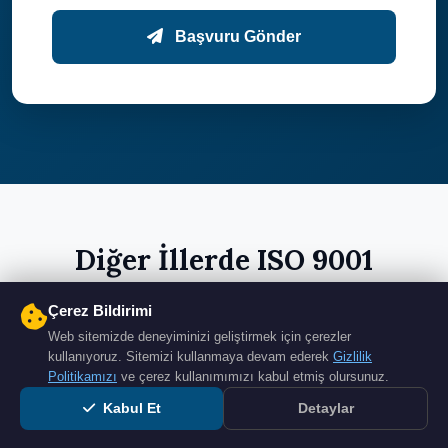
Başvuru Gönder
Diğer İllerde ISO 9001
Çerez Bildirimi
Web sitemizde deneyiminizi geliştirmek için çerezler
kullanıyoruz. Sitemizi kullanmaya devam ederek
Gizlilik
İstanbul
Ankara
Politikamızı
ve çerez kullanımımızı kabul etmiş olursunuz.
ISO 9001
ISO 9001
Kabul Et
Detaylar