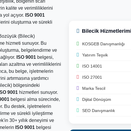
itlilik, bölgenin ticari
n kalite ve verimliliklerini
a yol açıyor.
ISO 9001
lerini oluşturma ve sürekli
Bilecik Hizmetlerim
 Bozüyük (Bilecik)
me hizmeti sunuyor. Bu
KOSGEB Danışmanlığı
i oluşturma, belgelendirme ve
Yatırım Teşvik
sağlıyor.
ISO 9001
belgesi,
arı azaltma ve verimliliklerini
ISO 14001
ıca, bu belge, işletmelerin
ISO 27001
ini artırmasına yardımcı
ilecik) bölgesindeki
Marka Tescil
ISO 9001
hizmetleri sunuyor.
9001
belgesi alma sürecinde,
Dijital Dönüşüm
r. Bu destek, işletmelerin
SEO Danışmanlık
irme ve sürekli iyileştirme
ek'in 30+ yıllık deneyimi ve
tmelerin
ISO 9001
belgesi