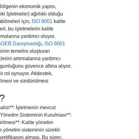
. Bölgenin ekonomik yapısı,
ki İşletmeler) ağırlıklı olduğu
bilmeleri için,
ISO 9001
kalite
i, bu işletmelerin kalite
amalarına yardımcı oluyor.
GEB Danışmanlığı
,
ISO 9001
inin temelini oluşturan
lerini artırmalarına yardımcı
uygunluğunu güvence altına alıyor.
 rol oynuyor. Atidestek,
tülmesi ve sürdürülmesi
r?
nalizi**: İşletmenin mevcut
 Yönetim Sisteminin Kurulması**:
rilmesi**: Kalite yönetim
 yönetim sisteminin sürekli
ertifikasını alması. Bu süreç,