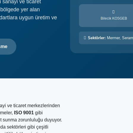
i sanayi ve ticaret
 bölgede yer alan
ndartlara uygun üretim ve
Bilecik KOSGEB
Sektörler:
Mermer, Seram
şme
nayi ve ticaret merkezlerinden
tmeler,
ISO 9001
gibi
et sunma zorunluluğu duyuyor.
a sektörleri gibi çeşitli