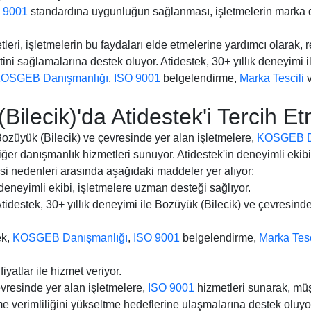
 9001
standardına uygunluğun sağlanması, işletmelerin marka d
eri, işletmelerin bu faydaları elde etmelerine yardımcı olarak, 
ni sağlamalarına destek oluyor. Atidestek, 30+ yıllık deneyimi i
OSGEB Danışmanlığı
,
ISO 9001
belgelendirme,
Marka Tescili
v
ilecik)'da Atidestek'i Tercih Et
 Bozüyük (Bilecik) ve çevresinde yer alan işletmelere,
KOSGEB D
ğer danışmanlık hizmetleri sunuyor. Atidestek'in deneyimli ekib
mesi nedenleri arasında aşağıdaki maddeler yer alıyor:
 deneyimli ekibi, işletmelere uzman desteği sağlıyor.
Atidestek, 30+ yıllık deneyimi ile Bozüyük (Bilecik) ve çevresind
ek,
KOSGEB Danışmanlığı
,
ISO 9001
belgelendirme,
Marka Tesc
fiyatlar ile hizmet veriyor.
evresinde yer alan işletmelere,
ISO 9001
hizmetleri sunarak, müş
e verimliliğini yükseltme hedeflerine ulaşmalarına destek oluyo