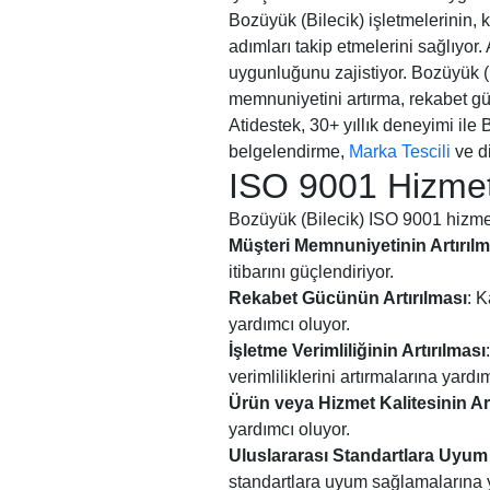
Bozüyük (Bilecik) işletmelerinin, k
adımları takip etmelerini sağlıyo
uygunluğunu zajistiyor. Bozüyük (B
memnuniyetini artırma, rekabet gü
Atidestek, 30+ yıllık deneyimi ile
belgelendirme,
Marka Tescili
ve di
ISO 9001 Hizmeti
Bozüyük (Bilecik) ISO 9001 hizmet
Müşteri Memnuniyetinin Artırılm
itibarını güçlendiriyor.
Rekabet Gücünün Artırılması
: K
yardımcı oluyor.
İşletme Verimliliğinin Artırılması
verimliliklerini artırmalarına yardı
Ürün veya Hizmet Kalitesinin Art
yardımcı oluyor.
Uluslararası Standartlara Uyu
standartlara uyum sağlamalarına y