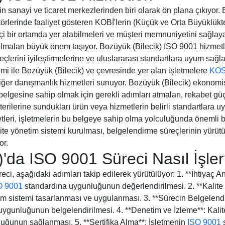
nin sanayi ve ticaret merkezlerinden biri olarak ön plana çıkıyor
ktörlerinde faaliyet gösteren KOBİ'lerin (Küçük ve Orta Büyüklükte
çi bir ortamda yer alabilmeleri ve müşteri memnuniyetini sağlaya
lmaları büyük önem taşıyor. Bozüyük (Bilecik) ISO 9001 hizmetler
reçlerini iyileştirmelerine ve uluslararası standartlara uyum sağl
yimi ile Bozüyük (Bilecik) ve çevresinde yer alan işletmelere
KOS
ğer danışmanlık hizmetleri sunuyor. Bozüyük (Bilecik) ekonomis
 belgesine sahip olmak için gerekli adımları atmaları, rekabet güç
terilerine sundukları ürün veya hizmetlerin belirli standartlara 
leri, işletmelerin bu belgeye sahip olma yolculuğunda önemli bir
alite yönetim sistemi kurulması, belgelendirme süreçlerinin yürü
or.
)'da ISO 9001 Süreci Nasıl İşle
ci, aşağıdaki adımları takip edilerek yürütülüyor: 1. **İhtiyaç A
O 9001
standardına uygunluğunun değerlendirilmesi. 2. **Kalite
tim sistemi tasarlanması ve uygulanması. 3. **Sürecin Belgelendi
ygunluğunun belgelendirilmesi. 4. **Denetim ve İzleme**: Kalite
nluğunun sağlanması. 5. **Sertifika Alma**: İşletmenin
ISO 9001
s