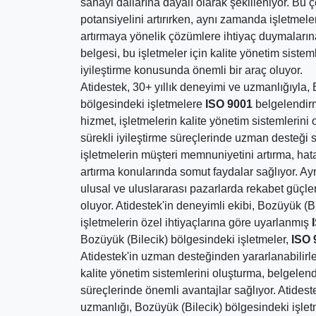
sanayi dallarına dayalı olarak şekilleniyor. Bu çeş
potansiyelini artırırken, aynı zamanda işletmeleri
artırmaya yönelik çözümlere ihtiyaç duymaların
belgesi, bu işletmeler için kalite yönetim sistem
iyileştirme konusunda önemli bir araç oluyor.
Atidestek, 30+ yıllık deneyimi ve uzmanlığıyla,
bölgesindeki işletmelere
ISO 9001
belgelendir
hizmet, işletmelerin kalite yönetim sistemlerin
sürekli iyileştirme süreçlerinde uzman desteği 
işletmelerin müşteri memnuniyetini artırma, hatal
artırma konularında somut faydalar sağlıyor. Ayr
ulusal ve uluslararası pazarlarda rekabet güçler
oluyor. Atidestek'in deneyimli ekibi, Bozüyük (B
işletmelerin özel ihtiyaçlarına göre uyarlanmış
Bozüyük (Bilecik) bölgesindeki işletmeler,
ISO 
Atidestek'in uzman desteğinden yararlanabilirle
kalite yönetim sistemlerini oluşturma, belgelend
süreçlerinde önemli avantajlar sağlıyor. Atidest
uzmanlığı, Bozüyük (Bilecik) bölgesindeki işle