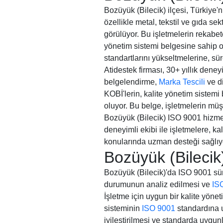
Bozüyük (Bilecik) ilçesi, Türkiye'
özellikle metal, tekstil ve gıda se
görülüyor. Bu işletmelerin rekabet
yönetim sistemi belgesine sahip o
standartlarını yükseltmelerine, sü
Atidestek firması, 30+ yıllık dene
belgelendirme,
Marka Tescili
ve di
KOBİ'lerin, kalite yönetim sistemi
oluyor. Bu belge, işletmelerin müş
Bozüyük (Bilecik) ISO 9001 hizmet
deneyimli ekibi ile işletmelere, k
konularında uzman desteği sağlıy
Bozüyük (Bilecik
Bozüyük (Bilecik)'da ISO 9001 süre
durumunun analiz edilmesi ve
IS
İşletme için uygun bir kalite yöne
sisteminin
ISO 9001
standardına u
iyileştirilmesi ve standarda uygu