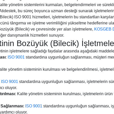
alite yönetim sistemlerini kurmaları, belgelendirmeleri ve sürekli i
r. Atidestek, bu süreç boyunca uzman desteği sunarak işletmeleri
ilecik) ISO 9001 hizmetleri, işletmelerin bu standartları karşıla
cünü tăngırma ve işletme verimliliğini yükseltme hedeflerine ul
 Bozüyük (Bilecik) ve çevresinde yer alan işletmelere,
KOSGEB D
ğer danışmanlık hizmetleri sunuyor.
nin Bozüyük (Bilecik) İşletmele
inin işletmelere sağladığı faydalar arasında aşağıdaki maddeler
ası
:
ISO 9001
standardına uygunluğun sağlanması, müşteri memn
alite yönetim sisteminin kurulması ve belgelendirilmesi, işletmel
:
ISO 9001
standardına uygunluğun sağlanması, işletmelerin süreç
mcı oluyor.
ırılması
: Kalite yönetim sisteminin kurulması, işletmelerin ürün
m Sağlanması
:
ISO 9001
standardına uygunluğun sağlanması, işl
ardımcı oluyor.