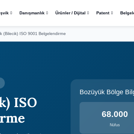
eşvik
Danışmanlık
Ürünler / Dijital
Patent
Belgel
 (Bilecik) ISO 9001 Belgelendirme
Bozüyük Bölge Bilg
k) ISO
68.000
irme
Nüfus