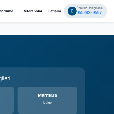
Ücretsiz Danışmanlık
endirme
Referanslar
İletişim
05538289597
ileri
Marmara
Bölge