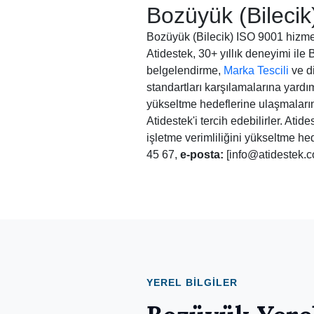
Bozüyük (Bilecik
Bozüyük (Bilecik) ISO 9001 hizmet
Atidestek, 30+ yıllık deneyimi ile
belgelendirme,
Marka Tescili
ve di
standartları karşılamalarına yardı
yükseltme hedeflerine ulaşmaların
Atidestek'i tercih edebilirler. At
işletme verimliliğini yükseltme he
45 67,
e-posta:
[info@atidestek.c
YEREL BILGILER