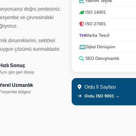
Yatırım Teşvik
arıyorsanız doğru yerdesiniz.
ISO 14001
 Perşembe ve çevresindeki
ISO 27001
ğlıyoruz.
Marka Tescil
 dinamiklerini, sektörel
Dijital Dönüşüm
 en uygun çözümü sunmaktadır.
SEO Danışmanlık
Hızlı Sonuç
Aynı gün geri dönüş
Yerel Uzmanlık
Ordu İl Sayfası
Perşembe bölgesi
Ordu ISO 9001 →