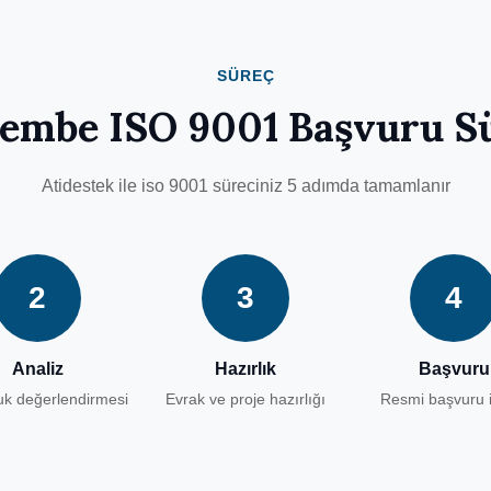
SÜREÇ
embe ISO 9001 Başvuru S
Atidestek ile iso 9001 süreciniz 5 adımda tamamlanır
2
3
4
Analiz
Hazırlık
Başvuru
k değerlendirmesi
Evrak ve proje hazırlığı
Resmi başvuru i