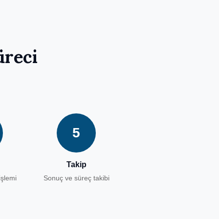
üreci
5
Takip
şlemi
Sonuç ve süreç takibi