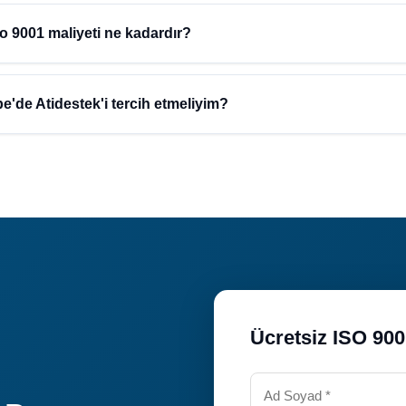
işletmeler için iso 9001 süreci, işletmenizin büyüklüğü ve ihtiyaçlar
ma süre hakkında bilgi almak için ücretsiz danışmanlık hizmetimizden 
 9001 maliyeti ne kadardır?
inde iso 9001 maliyeti işletmenizin ölçeğine ve ihtiyaçlarına göre be
fiyatlı ve kaliteli hizmet sunuyoruz. Ücretsiz teklif almak için bize ul
'de Atidestek'i tercih etmeliyim?
kın deneyimi ile Ordu ve Perşembe bölgesinde güvenilir danışmanlık h
 uzman ekip ve ücretsiz ön değerlendirme avantajlarından yararlanın.
Ücretsiz ISO 90