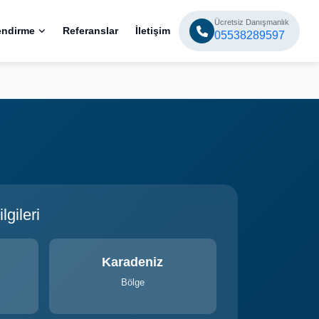
Ücretsiz Danışmanlık
endirme
Referanslar
İletişim
05538289597
gileri
Karadeniz
Bölge