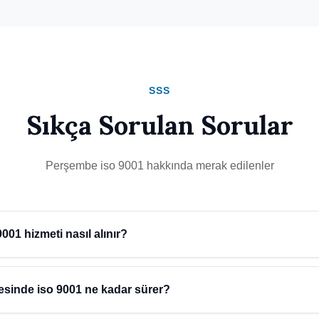
SSS
Sıkça Sorulan Sorular
Perşembe iso 9001 hakkında merak edilenler
01 hizmeti nasıl alınır?
sinde iso 9001 hizmeti almak için Atidestek'e başvurmanız yeterlid
irme yaparak size özel çözüm sunar.
sinde iso 9001 ne kadar sürer?