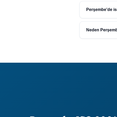
Perşembe bölgesindeki 
değişmektedir. Ortala
Perşembe'de iso
Perşembe (Ordu) bölges
Atidestek olarak uygun 
Neden Perşembe
Atidestek, 30 yılı aş
1000+ başarılı proje,