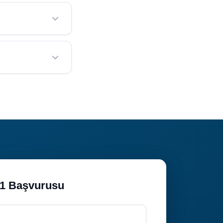
ına göre
yararlanabilirsiniz.
lirlenmektedir.
aşın.
izmeti sunmaktadır.
01 Başvurusu