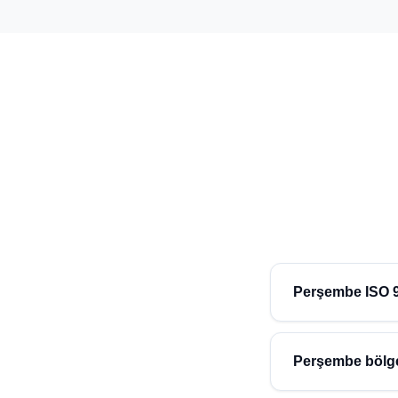
Perşembe ISO 90
Perşembe (Ordu) bölge
ücretsiz ön değerlend
Perşembe bölge